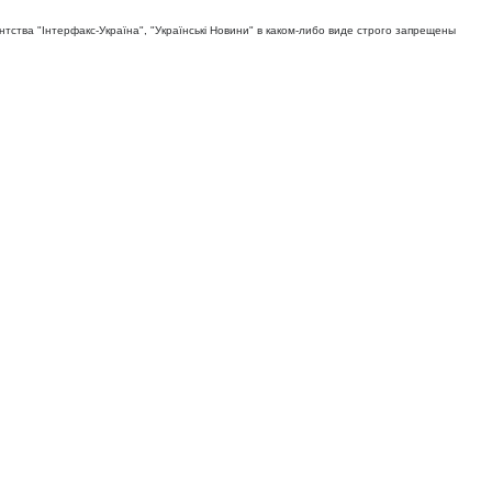
тва "Iнтерфакс-Україна", "Українськi Новини" в каком-либо виде строго запрещены