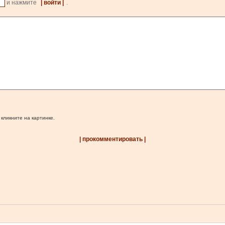
и нажмите
| войти |
.
 кликните на картинке.
| прокомментировать |