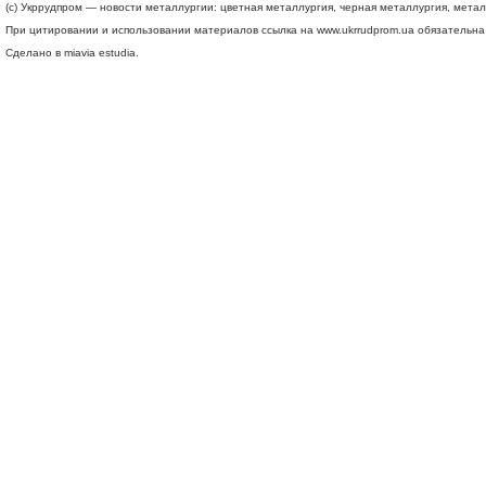
(c) Укррудпром — новости металлургии: цветная металлургия, черная металлургия, мета
При цитировании и использовании материалов ссылка на
www.ukrrudprom.ua
обязательна.
Сделано в miavia estudia.