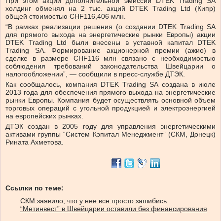
При этом акции дополнительной эмиссии DTEK Trading SA
холдинг обменял на 2 тыс. акций DTEK Trading Ltd (Кипр)
общей стоимостью CHF116,406 млн.
“В рамках реализации решения (о создании DTEK Trading SA
для прямого выхода на энергетические рынки Европы) акции
DTEK Trading Ltd были внесены в уставной капитал DTEK
Trading SA. Формирование акционерной премии (ажио) в
сделке в размере CHF116 млн связано с необходимостью
соблюдения требований законодательства Швейцарии о
налогообложении”, — сообщили в пресс-службе ДТЭК.
Как сообщалось, компания DTEK Trading SA создана в июле
2013 года для обеспечения прямого выхода на энергетические
рынки Европы. Компания будет осуществлять основной объем
торговых операций с угольной продукцией и электроэнергией
на европейских рынках.
ДТЭК создан в 2005 году для управления энергетическими
активами группы “Систем Кэпитал Менеджмент” (СКМ, Донецк)
Рината Ахметова.
Ссылки по теме:
СКМ заявило, что у нее все просто зашибись
“Метинвест” в Швейцарии оставили без финансирования