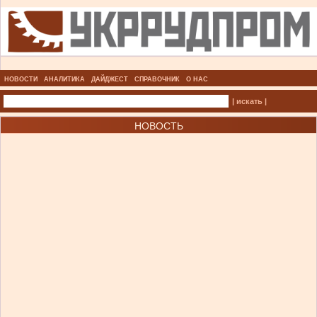
НОВОСТИ
АНАЛИТИКА
ДАЙДЖЕСТ
СПРАВОЧНИК
О НАС
| искать |
НОВОСТЬ