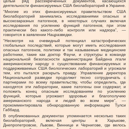
целый ряд рассекреченных документов, касающихся
деятельности финансируемых США биолабораторий в Украине.
“Многие из этих финансируемых правительством США
биолабораторий занимались исследованиями опасных и
высокозаразных патогенов, в некоторых случаях включая
исследования по усилению функций патогенов, при этом
практически без какого-либо контроля или надзора”, —
говорится в заявлении Нацразведки.
“Несмотря на очевидный потенциал катастрофических
глобальных последствий, которые могут иметь исследования
опасных патогенов, политики и так называемые медицинские
работники, такие как доктор Фаучи, и структуры в команде
национальной безопасности администрации Байдена лгали
американскому народу о существовании финансируемых и
поддерживаемых США биологических лабораторий и угрожали
тем, кто пытался раскрыть правду. Управление директора
Национальной разведки продолжит тесно сотрудничать с
партнерами по всему правительству, чтобы определить, где
находятся эти лаборатории, какие патогены они содержат, и
положить конец опасным исследованиям по усилению
функций, которые угрожают здоровью и благополучию
американского народа и людей во всем мире”, —
прокомментировала обнародованную информацию Тулси
Габбард.
В опубликованных документах упоминается несколько таких
биолабораторий, включая центры в Харькове,
Днепропетровске, Львове, Виннице и Чернигове, где велось