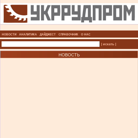
НОВОСТИ
АНАЛИТИКА
ДАЙДЖЕСТ
СПРАВОЧНИК
О НАС
| искать |
НОВОСТЬ