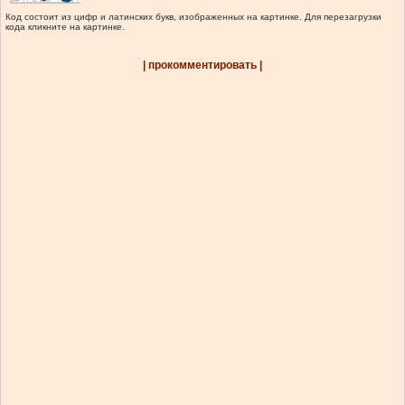
Код состоит из цифр и латинских букв, изображенных на картинке. Для перезагрузки
кода кликните на картинке.
| прокомментировать |