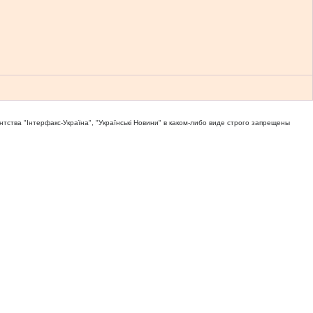
тва "Iнтерфакс-Україна", "Українськi Новини" в каком-либо виде строго запрещены