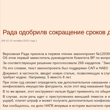
Рада одобрилв сокращение сроков д
[09:10 10 октября 2024 года ]
Верховная Рада приняла в первом чтении законопроект №12039
Об этом первый заместитель руководителя Комитета ВР по вопро
За соответствующее решение проголосовали 268 нардепов. “Закон
По его словам, текст законопроекта был поддержан САП и НАБУ,
Документ, в частности, вводит новую статью, позволяющую в сл
требует кодекс. Например, 5 вместо 8 лет.
При этом суд сможет определить как дополнительное наказание шт
конфисковать имущество фигуранта, если этот вид наказания буд
В то же время, этот инструмент нельзя будет применять по обще
В случае, если речь идет о преступлениях меньшей тяжести и 
ущерб, платит штраф и может получить дополнительно конфиск
Как сообщалось, на днях НАПК впервые в истории выплатило пр