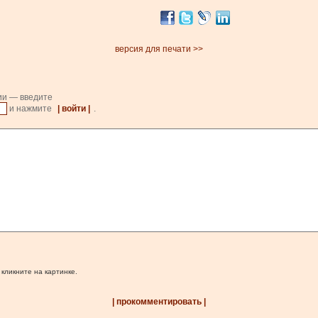
версия для печати >>
ии — введите
и нажмите
| войти |
.
 кликните на картинке.
| прокомментировать |