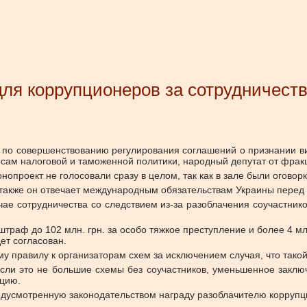
ля коррупционеров за сотрудничеств
 по совершенствованию регулирования соглашений о признании в
сам налоговой и таможенной политики, народный депутат от фрак
опроект не голосовали сразу в целом, так как в зале были оговорк
 также он отвечает международным обязательствам Украины перед
учае сотрудничества со следствием из-за разоблачения соучастни
раф до 102 млн. грн. за особо тяжкое преступление и более 4 млн
ет согласован.
му правилу к организаторам схем за исключением случая, что такой
если это не большие схемы без соучастников, уменьшенное закл
ацию.
едусмотренную законодательством награду разоблачителю коррупц