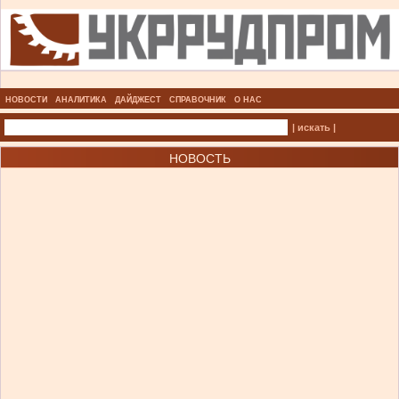
НОВОСТИ
АНАЛИТИКА
ДАЙДЖЕСТ
СПРАВОЧНИК
О НАС
| искать |
НОВОСТЬ