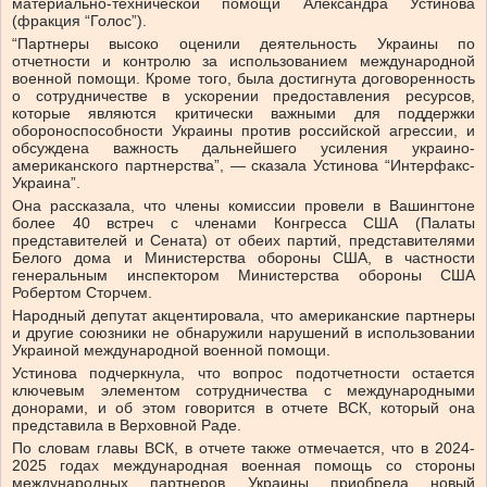
материально-технической помощи Александра Устинова
(фракция “Голос”).
“Партнеры высоко оценили деятельность Украины по
отчетности и контролю за использованием международной
военной помощи. Кроме того, была достигнута договоренность
о сотрудничестве в ускорении предоставления ресурсов,
которые являются критически важными для поддержки
обороноспособности Украины против российской агрессии, и
обсуждена важность дальнейшего усиления украино-
американского партнерства”, — сказала Устинова “Интерфакс-
Украина”.
Она рассказала, что члены комиссии провели в Вашингтоне
более 40 встреч с членами Конгресса США (Палаты
представителей и Сената) от обеих партий, представителями
Белого дома и Министерства обороны США, в частности
генеральным инспектором Министерства обороны США
Робертом Сторчем.
Народный депутат акцентировала, что американские партнеры
и другие союзники не обнаружили нарушений в использовании
Украиной международной военной помощи.
Устинова подчеркнула, что вопрос подотчетности остается
ключевым элементом сотрудничества с международными
донорами, и об этом говорится в отчете ВСК, который она
представила в Верховной Раде.
По словам главы ВСК, в отчете также отмечается, что в 2024-
2025 годах международная военная помощь со стороны
международных партнеров Украины приобрела новый