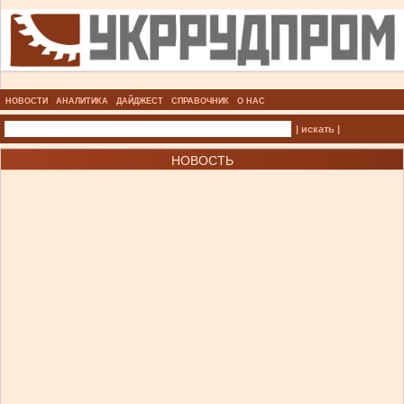
НОВОСТИ
АНАЛИТИКА
ДАЙДЖЕСТ
СПРАВОЧНИК
О НАС
| искать |
НОВОСТЬ