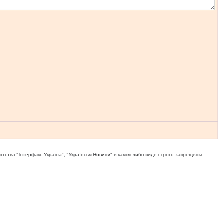
тва "Iнтерфакс-Україна", "Українськi Новини" в каком-либо виде строго запрещены