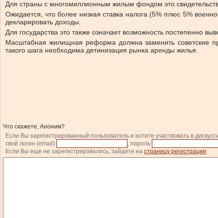
Для страны с многомиллионным жилым фондом это свидетельствуе
Ожидается, что более низкая ставка налога (5% плюс 5% военно
декларировать доходы.
Для государства это также означает возможность постепенно выв
Масштабная жилищная реформа должна заменить советские пр
такого шага необходима детинизация рынка аренды жилья.
Что скажете, Аноним?
Если Вы зарегистрированный пользователь и хотите участвовать в дискусс
свой логин (email)
, пароль
Если Вы еще не зарегистрировались, зайдите на
страницу регистрации
.