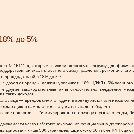
 18% до 5%
оект №15111-д, которым снизили налоговую нагрузку для физиче
сударственной власти, местного самоуправления, регионального р
для арендодателей с 18% до 5%.
е доход от аренды, должны уплачивать 18% НДФЛ и 5% военного 
 и другие законодательные акты относительно внедрения меж
я таких доходов.
кого лица — арендодателя от сдачи в аренду жилой или нежилой н
декларацию и самостоятельно уплатить налог в бюджет.
сение поправки, — “стимулировать легализацию рынка аренды, б
недвижимости часто избегают заключения официальных договоров и
адекларировали лишь 900 украинцев. Еще около 56 тысяч ФЛП сдаю