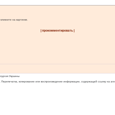
 кликните на картинке.
| прокомментировать |
ллургия Украины
 Перепечатка, копирование или воспроизведение информации, содержащей ссылку на агентс