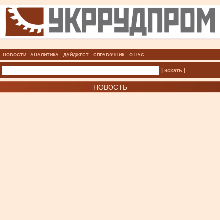
НОВОСТИ
АНАЛИТИКА
ДАЙДЖЕСТ
СПРАВОЧНИК
О НАС
| искать |
НОВОСТЬ