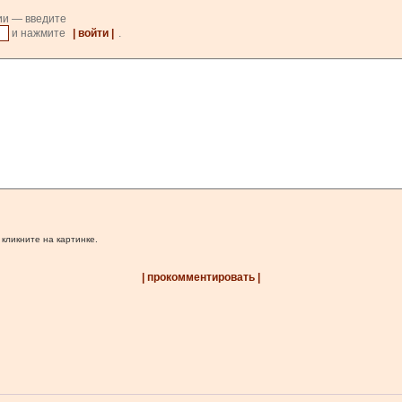
ии — введите
и нажмите
| войти |
.
 кликните на картинке.
| прокомментировать |