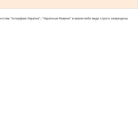
тва "Iнтерфакс-Україна", "Українськi Новини" в каком-либо виде строго запрещены