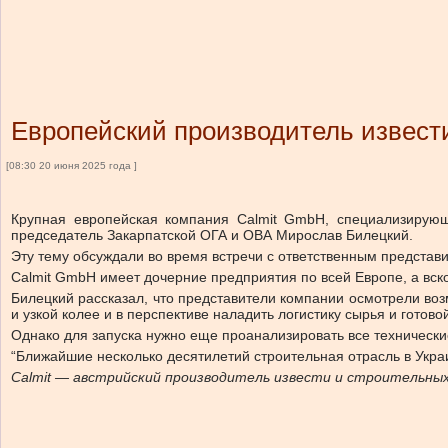
Европейский производитель извести
[08:30 20 июня 2025 года ]
Крупная европейская компания Calmit GmbH, специализирующа
председатель Закарпатской ОГА и ОВА Мирослав Билецкий.
Эту тему обсуждали во время встречи с ответственным предста
Calmit GmbH имеет дочерние предприятия по всей Европе, а вск
Билецкий рассказал, что представители компании осмотрели возм
и узкой колее и в перспективе наладить логистику сырья и готово
Однако для запуска нужно еще проанализировать все технически
“Ближайшие несколько десятилетий строительная отрасль в Укра
Calmit — австрийский производитель извести и строительны