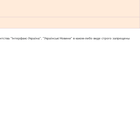
тва "Iнтерфакс-Україна", "Українськi Новини" в каком-либо виде строго запрещены