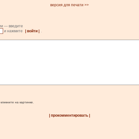
версия для печати >>
ии — введите
и нажмите
| войти |
.
 кликните на картинке.
| прокомментировать |