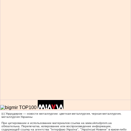
(c) Укррудпром — новости металлургии: цветная металлургия, черная металлургия,
металлургия Украины
При цитировании и использовании материалов ссылка на
www.ukrrudprom.ua
обязательна. Перепечатка, копирование или воспроизведение информации,
содержащей ссылку на агентства "Iнтерфакс-Україна", "Українськi Новини" в каком-либо