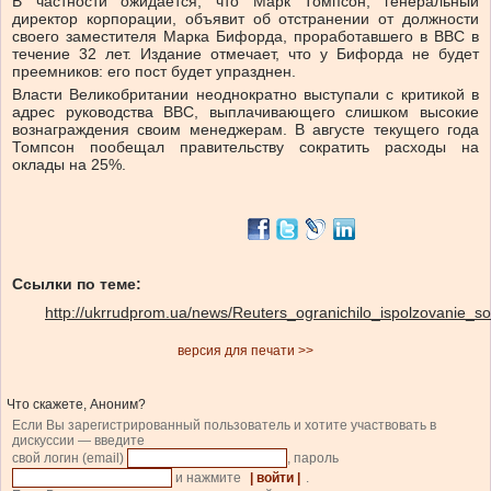
В частности ожидается, что Марк Томпсон, генеральный
директор корпорации, объявит об отстранении от должности
своего заместителя Марка Бифорда, проработавшего в BBC в
течение 32 лет. Издание отмечает, что у Бифорда не будет
преемников: его пост будет упразднен.
Власти Великобритании неоднократно выступали с критикой в
адрес руководства BBC, выплачивающего слишком высокие
вознаграждения своим менеджерам. В августе текущего года
Томпсон пообещал правительству сократить расходы на
оклады на 25%.
Ссылки по теме:
http://ukrrudprom.ua/news/Reuters_ogranichilo_ispolzovanie_so
версия для печати >>
Что скажете, Аноним?
Если Вы зарегистрированный пользователь и хотите участвовать в
дискуссии — введите
свой логин (email)
, пароль
и нажмите
| войти |
.