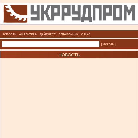
НОВОСТИ
АНАЛИТИКА
ДАЙДЖЕСТ
СПРАВОЧНИК
О НАС
| искать |
НОВОСТЬ