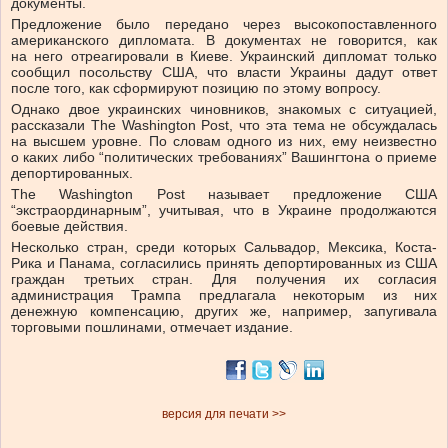
документы.
Предложение было передано через высокопоставленного
американского дипломата. В документах не говорится, как
на него отреагировали в Киеве. Украинский дипломат только
сообщил посольству США, что власти Украины дадут ответ
после того, как сформируют позицию по этому вопросу.
Однако двое украинских чиновников, знакомых с ситуацией,
рассказали The Washington Post, что эта тема не обсуждалась
на высшем уровне. По словам одного из них, ему неизвестно
о каких либо “политических требованиях” Вашингтона о приеме
депортированных.
The Washington Post называет предложение США
“экстраординарным”, учитывая, что в Украине продолжаются
боевые действия.
Несколько стран, среди которых Сальвадор, Мексика, Коста-
Рика и Панама, согласились принять депортированных из США
граждан третьих стран. Для получения их согласия
администрация Трампа предлагала некоторым из них
денежную компенсацию, других же, например, запугивала
торговыми пошлинами, отмечает издание.
версия для печати >>