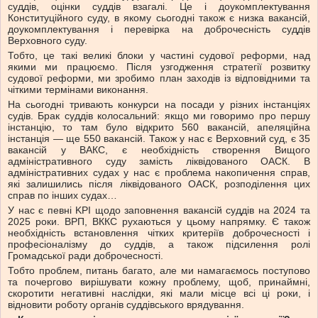
суддів, оцінки суддів взагалі. Це і доукомплектування
Конституційного суду, в якому сьогодні також є низка вакансій,
доукомплектування і перевірка на доброчесність суддів
Верховного суду.
Тобто, це такі великі блоки у частині судової реформи, над
якими ми працюємо. Після узгодження стратегії розвитку
судової реформи, ми зробимо план заходів із відповідними та
чіткими термінами виконання.
На сьогодні тривають конкурси на посади у різних інстанціях
судів. Брак суддів колосальний: якщо ми говоримо про першу
інстанцію, то там було відкрито 560 вакансій, апеляційна
інстанція — ще 550 вакансій. Також у нас є Верховний суд, є 35
вакансій у ВАКС, є необхідність створення Вищого
адміністративного суду замість ліквідованого ОАСК. В
адміністративних судах у нас є проблема накопичення справ,
які залишились після ліквідованого ОАСК, розподілення цих
справ по інших судах…
У нас є певні KPI щодо заповнення вакансій суддів на 2024 та
2025 роки. ВРП, ВККС рухаються у цьому напрямку. Є також
необхідність встановлення чітких критеріїв доброчесності і
професіоналізму до суддів, а також підсилення ролі
Громадської ради доброчесності.
Тобто проблем, питань багато, але ми намагаємось поступово
та почергово вирішувати кожну проблему, щоб, принаймні,
скоротити негативні наслідки, які мали місце всі ці роки, і
відновити роботу органів суддівського врядування.