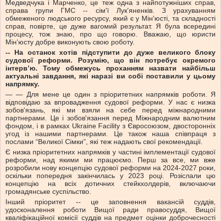
Медведчука і Марченко, це теж одна з найпотужніших справ,
справа групи ГМС -- сім'ї Лук'яненків. З урахуванням
обмеженого людського ресурсу, який є у Мін'юсті, та складності
справ, повірте, це дуже вагомий результат. Я була всередині
процесу, тож знаю, про що говорю. Вважаю, що юристи
Мін'юсту добре виконують свою роботу.
-- На останок хотів підступити до дуже великого блоку
судової реформи. Розумію, що він потребує окремого
інтерв’ю. Тому обмежусь проханням назвати найбільш
актуальні завдання, які наразі ви собі поставили у цьому
напрямку.
— — Для мене це один з пріоритетних напрямків роботи. Я
відповідаю за впровадження судової реформи. У нас є низка
зобов'язань, які ми взяли на себе перед міжнародними
партнерами. Це і зобов'язання перед Міжнародним валютним
фондом, і в рамках Ukraine Facility з Євросоюзом, двосторонніх
угод із нашими партнерами. Це також наша співпраця з
послами “Великої Сімки”, які теж надають свої рекомендації.
Є низка пріоритетних напрямків у частині імплементації судової
реформи, над якими ми працюємо. Перш за все, ми вже
розробили нову концепцію судової реформи на 2024-2027 роки,
оскільки попередня закінчилась у 2023 році. Розіслали цю
концепцію на всіх дотичних стейкхолдерів, включаючи
громадянське суспільство.
Інший пріоритет -- це заповнення вакансій суддів,
удосконалення роботи Вищої ради правосуддя, Вищої
кваліфікаційної комісії суддів на предмет оцінки доброчесності