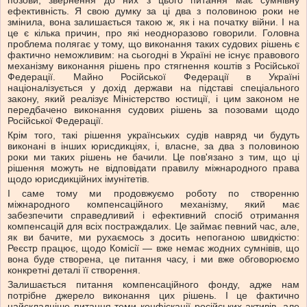
позови, звернення до них з цього питання має сумнівну
ефективність. Я свою думку за ці два з половиною роки не
змінила, вона залишається такою ж, як і на початку війни. І на
це є кілька причин, про які неодноразово говорили. Головна
проблема полягає у тому, що виконання таких судових рішень є
фактично неможливим: на сьогодні в Україні не існує правового
механізму виконання рішень про стягнення коштів з Російської
Федерації. Майно Російської Федерації в Україні
націоналізується у дохід держави на підставі спеціального
закону, який реалізує Міністерство юстиції, і цим законом не
передбачено виконання судових рішень за позовами щодо
Російської Федерації.
Крім того, такі рішення українських судів навряд чи будуть
виконані в інших юрисдикціях, і, власне, за два з половиною
роки ми таких рішень не бачили. Це пов'язано з тим, що ці
рішення можуть не відповідати правилу міжнародного права
щодо юрисдикційних імунітетів.
І саме тому ми продовжуємо роботу по створенню
міжнародного компенсаційного механізму, який має
забезпечити справедливий і ефективний спосіб отримання
компенсацій для всіх постраждалих. Це займає певний час, але,
як ви бачите, ми рухаємось з досить непоганою швидкістю:
Реєстр працює, щодо Комісії — вже немає жодних сумнівів, що
вона буде створена, це питання часу, і ми вже обговорюємо
конкретні деталі її створення.
Залишається питання компенсаційного фонду, адже нам
потрібне джерело виконання цих рішень. І це фактично
найскладніше питання теми конфіскації російських активів, але