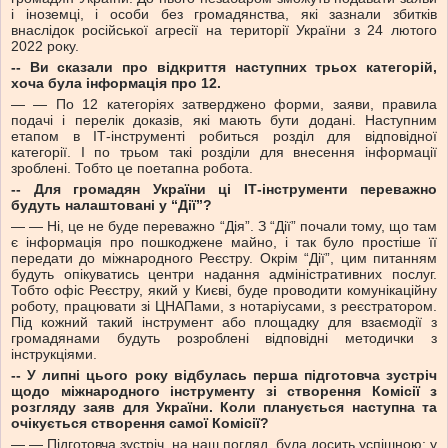
і іноземці, і особи без громадянства, які зазнали збитків
внаслідок російської агресії на території України з 24 лютого
2022 року.
-- Ви сказали про відкриття наступних трьох категорій,
хоча була інформація про 12.
— — По 12 категоріях затверджено форми, заяви, правила
подачі і перелік доказів, які мають бути додані. Наступним
етапом в ІТ-інструменті робиться розділ для відповідної
категорії. І по трьом такі розділи для внесення інформації
зроблені. Тобто це поетапна робота.
-- Для громадян України ці ІТ-інструменти переважно
будуть налаштовані у “Дії”?
— — Ні, це не буде переважно “Дія”. З “Дії” почали тому, що там
є інформація про пошкоджене майно, і так було простіше її
передати до міжнародного Реєстру. Окрім “Дії”, цим питанням
будуть опікуватись центри надання адміністративних послуг.
Тобто офіс Реєстру, який у Києві, буде проводити комунікаційну
роботу, працювати зі ЦНАПами, з нотаріусами, з реєстратором.
Під кожний такий інструмент або площадку для взаємодії з
громадянами будуть розроблені відповідні методички з
інструкціями.
-- У липні цього року відбулась перша підготовча зустріч
щодо міжнародного інструменту зі створення Комісії з
розгляду заяв для України. Коли планується наступна та
очікується створення самої Комісії?
— — Підготовча зустріч, на наш погляд, була досить успішною: у