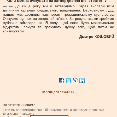
-- Коли можна очікувати на затвердження цієї стратегії?
— — До кінця року ми її затвердимо. Зараз вислали всім
дотичним органам суддівського врядування, Верховному суду,
нашим міжнародним партнерам, громадянському суспільству.
Очікуємо від них на зворотній зв'язок. За результатами зробимо
публічне обговорення. Я хочу, щоб воно було максимально
відкритим: почути та врахувати думку всіх, щоб потім не
критикували.
Дмитро КОШОВИЙ
версия для печати >>
Что скажете, Аноним?
Если Вы зарегистрированный пользователь и хотите участвовать в
дискуссии — введите