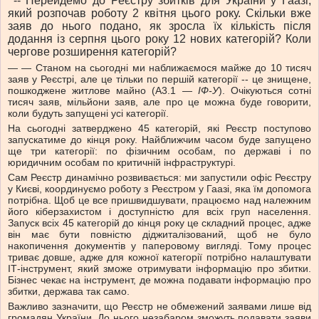
-- Перейдемо до Реєстру збитків для України у Гаазі,
який розпочав роботу 2 квітня цього року. Скільки вже
заяв до нього подано, як зросла їх кількість після
додання із серпня цього року 12 нових категорій? Коли
чергове розширення категорій?
— — Станом на сьогодні ми наближаємося майже до 10 тисяч
заяв у Реєстрі, але це тільки по першій категорії -- це знищене,
пошкоджене житлове майно (А3.1 —
ІФ-У
). Очікуються сотні
тисяч заяв, мільйони заяв, але про це можна буде говорити,
коли будуть запущені усі категорії.
На сьогодні затверджено 45 категорій, які Реєстр поступово
запускатиме до кінця року. Найближчим часом буде запущено
ще три категорії: по фізичним особам, по державі і по
юридичним особам по критичній інфраструктурі.
Сам Реєстр динамічно розвивається: ми запустили офіс Реєстру
у Києві, координуємо роботу з Реєстром у Гаазі, яка їм допомога
потрібна. Щоб це все пришвидшувати, працюємо над належним
його кіберзахистом і доступністю для всіх груп населення.
Запуск всіх 45 категорій до кінця року це складний процес, адже
він має бути повністю діджиталізований, щоб не було
накопичення документів у паперовому вигляді. Тому процес
триває довше, адже для кожної категорії потрібно налаштувати
ІТ-інструмент, який зможе отримувати інформацію про збитки.
Бізнес чекає на інструмент, де можна подавати інформацію про
збитки, держава так само.
Важливо зазначити, що Реєстр не обмежений заявами лише від
громадян України. До нього незабаром зможуть подавати заяви