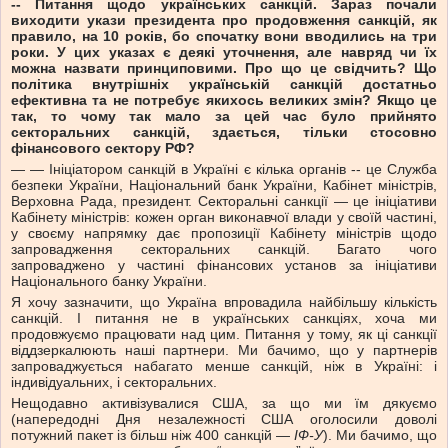
-- Питання щодо українських санкцій. Зараз почали
виходити укази президента про продовження санкцій, як
правило, на 10 років, бо спочатку вони вводились на три
роки. У цих указах є деякі уточнення, але навряд чи їх
можна назвати принциповими. Про що це свідчить? Що
політика внутрішніх українській санкцій достатньо
ефективна та не потребує якихось великих змін? Якщо це
так, то чому так мало за цей час було прийнято
секторальних санкцій, здається, тільки стосовно
фінансового сектору РФ?
— — Ініціатором санкцій в Україні є кілька органів -- це Служба
безпеки України, Національний банк України, Кабінет міністрів,
Верховна Рада, президент. Секторальні санкції — це ініціативи
Кабінету міністрів: кожен орган виконавчої влади у своїй частині,
у своєму напрямку дає пропозиції Кабінету міністрів щодо
запровадження секторальних санкцій. Багато чого
запроваджено у частині фінансових установ за ініціативи
Національного банку України.
Я хочу зазначити, що Україна впровадила найбільшу кількість
санкцій. І питання не в українських санкціях, хоча ми
продовжуємо працювати над цим. Питання у тому, як ці санкції
віддзеркалюють наші партнери. Ми бачимо, що у партнерів
запроваджується набагато менше санкцій, ніж в Україні: і
індивідуальних, і секторальних.
Нещодавно активізувалися США, за що ми їм дякуємо
(напередодні Дня незалежності США оголосили доволі
потужний пакет із більш ніж 400 санкцій —
ІФ-У
). Ми бачимо, що