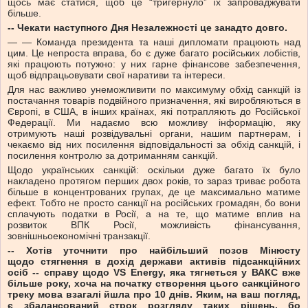
щось має статися, щоб це “тригернуло” їх запроваджувати
більше.
-- Чекати наступного Дня Незалежності це занадто довго.
— — Команда президента та наші дипломати працюють над
цим. Це непроста вправа, бо є дуже багато російських лобістів,
які працюють потужно: у них гарне фінансове забезпечення,
щоб відпрацьовувати свої наративи та інтереси.
Для нас важливо унеможливити по максимуму обхід санкцій із
постачання товарів подвійного призначення, які виробляються в
Європі, в США, в інших країнах, які потрапляють до Російської
Федерації. Ми надаємо всю можливу інформацію, яку
отримують наші розвідувальні органи, нашим партнерам, і
чекаємо від них посилення відповідальності за обхід санкцій, і
посилення контролю за дотриманням санкцій.
Щодо українських санкцій: оскільки дуже багато їх було
накладено протягом перших двох років, то зараз триває робота
більше в концентрованих групах, де це максимально матиме
ефект. Тобто не просто санкції на російських громадян, бо вони
сплачують податки в Росії, а на те, що матиме вплив на
розвиток ВПК Росії, можливість фінансування,
зовнішньоекономічні транзакції.
-- Хотів уточнити про найбільший позов Мінюсту
щодо стягнення в дохід держави активів підсанкційних
осіб -- справу щодо VS Energy, яка тягнеться у ВАКС вже
більше року, хоча на початку створення цього санкційного
треку мова взагалі йшла про 10 днів. Яким, на ваш погляд,
є збалансований строк розгляду таких рішень, бо