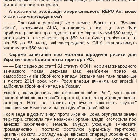
ми теж над ним працюємо.
-- А практична реалізація американського REPO Act може
стати таким прецедентом?
— — Практичної реалізації його немає. Більш того, “Велика
сімка”, включаючи США, погодились з тим, що має бути
прийняте рішення про надання гранту Україні у сумі $50 млрд. І
якщо дійсно таке рішення про $50 млрд буде реалізовано, то
від $5 до $8 млрд, які зосереджені у США, становитимуть
частину цих $50 млрд.
-- Окреме запитання про можливі юридичні ризики для
України через бойові дії на території РФ.
— — Відповідно до статті 51 статуту ООН і норми міжнародного
звичаєвого права, держава має невід'ємне право на
самооборону від збройного нападу. Україна має таке право ще
з лютого 2014 року, коли Росія вперше вчинила акт агресії і
здійснила збройний напад на Україну.
Україна, захищаючись від агресивної війни Росії, має право
вести бойові дії як на своїй території, так і на території держави-
агресора. Ніхто не ставить під сумнів законність окупації
союзниками Німеччини під час Другої світової війни.
Росія веде відкриту війну проти України. Вона окупувала значні
території, створила там незаконні органи влади, оголосила про
анексію захоплених земель, змушує українців змінювати
громадянство і постійно обстрілює українську територію,
цивільні об'єкти. З огляду на це, військові операції Збройних сил
України на території Росії, включаючи Курську область, є