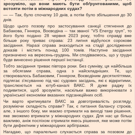
зрозуміло, що вони мають бути обґрунтованими, щоб
встояти потім в міжнародних судах?
— — Так, було спочатку 10 днів, а потім було збільшення до 30
днів.
Щодо цього позову про застосування санкції стягнення до
Бабакова, Гіннера, Воєводіна -- так званої “VS Energy груп”, то
його було подано 28 червня 2023 року, тобто справді вже
більше року триває справа: 23 липня відбулося сорокове
засідання. Наразі справа знаходиться на стадії дослідження
доказів і містить понад 100 томів. Наступне засідання
призначено на вересень-грудень. Ми сподіваємось, що у грудні
буде винесено рішення першої інстанції.
Тобто засідання триває півтора роки. Без сумніву, ця найбільша
за обсягами справа, одна з найскладніших. Те, що
створювалось Бабаковим, Гіннером, Воєводіним десятиліттями,
підлягає з'ясуванню під час судових засідань, які є відкритими,
транслюються на ютуб-каналі ВАКС. Я дуже раджу їх
подивитися, щоб зрозуміти, наскільки важко викорінювати з
української економіки вказаних підсанкційних осіб.
Чи варто критикувати ВАКС за довготривалість розгляду,
розуміючи складність справи? Так, є питання балансу строків,
але, з іншого боку, ми маємо отримати на виході таке рішення,
яке зможемо втримати у міжнародних судах. Для нас це більш
важливо, аніж поспіхом отримати якесь рішення, яке може потім
бути дефектним у міжнародних арбітражах.
Нагадаю, що паралельно слухається справа за позовом до