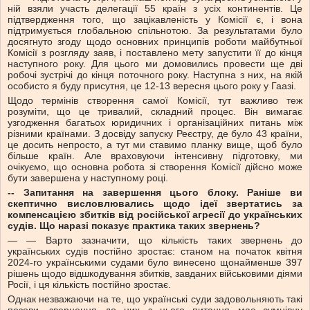
ній взяли участь делегації 55 країн з усіх континентів. Це
підтвердження того, що зацікавленість у Комісії є, і вона
підтримується глобальною спільнотою. За результатами було
досягнуто згоду щодо основних принципів роботи майбутньої
Комісії з розгляду заяв, і поставлено мету запустити її до кінця
наступного року. Для цього ми домовились провести ще дві
робочі зустрічі до кінця поточного року. Наступна з них, на якій
особисто я буду присутня, це 12-13 вересня цього року у Гаазі.
Щодо термінів створення самої Комісії, тут важливо теж
розуміти, що це тривалий, складний процес. Він вимагає
узгодження багатьох юридичних і організаційних питань між
різними країнами. З досвіду запуску Реєстру, де було 43 країни,
це досить непросто, а тут ми ставимо планку вище, щоб було
більше країн. Але враховуючи інтенсивну підготовку, ми
очікуємо, що основна робота зі створення Комісії дійсно може
бути завершена у наступному році.
-- Запитання на завершення цього блоку. Раніше ви
скептично висловлювались щодо ідеї звертатись за
компенсацією збитків від російської агресії до українських
судів. Що наразі показує практика таких звернень?
— — Варто зазначити, що кількість таких звернень до
українських судів постійно зростає: станом на початок квітня
2024-го українськими судами було винесено щонайменше 397
рішень щодо відшкодування збитків, завданих військовими діями
Росії, і ця кількість постійно зростає.
Однак незважаючи на те, що українські суди задовольняють такі