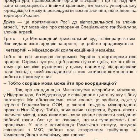
прокуратура, правоохоронні органи в Україні. І це те, над чим
вони співпрацюють з іншими країнами, які мають універсальну
юрисдикцію і можуть розслідувати воєнні злочини, які вчинені на
території України.
Друге — це притягнення Росії до відповідальності за злочин
агресії, і тут мова йде про створення Спеціального трибуналу за
злочин агресії.
Третє — це Міжнародний кримінальний суд і співпраця з ним.
Вже видано шість ордерів на арешт, і ця робота продовжується.
І четвертий -- Міжнародний компенсаційний механізм.
Тобто по всіх чотирьох напрямках Україна з партнерами вже
працює. Окрема зустріч, щоб започаткувати щось, не потрібна,
тому що ми вже рухаємось у цьому напрямку, відпрацювали
план заходів, який складається з цих чотирьох компонентів і
роботи в кожному з них.
-- Тобто скоріше мова може йти про координацію?
— — Так, про координацію. Ми плануємо це зробити, можливо,
у Нідерландах, бо Нідерланди є співлідером цього пункту з боку
партнерів. Ми обговорюємо, коли краще це зробити, адже у
вересні Генасамблея ООН, у жовтні тиждень міжнародного
права в Нью-Йорку. Тобто, починаючи з вересня, будуть досить
насичені місяці, тому дивимось, коли краще провести засідання
робочої групи. Але це не означає, що ми зупиняємось і не
працюємо. У нас є ратифікація Римського статуту, потужна
співпраця з МКС, робота над створенням трибуналу та
компенсаційного механізму, яка триває.