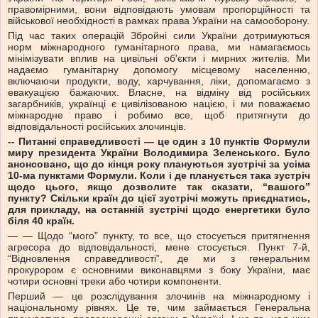
правомірними, вони відповідають умовам пропорційності та
військової необхідності в рамках права України на самооборону.
Під час таких операцій Збройні сили України дотримуються
норм міжнародного гуманітарного права, ми намагаємось
мінімізувати вплив на цивільні об'єкти і мирних жителів. Ми
надаємо гуманітарну допомогу місцевому населенню,
включаючи продукти, воду, харчування, ліки, допомагаємо з
евакуацією бажаючих. Власне, на відміну від російських
загарбників, українці є цивілізованою нацією, і ми поважаємо
міжнародне право і робимо все, щоб притягнути до
відповідальності російських злочинців.
-- Питанні справедливості — це один з 10 пунктів Формули
миру президента України Володимира Зеленського. Було
анонсовано, що до кінця року плануються зустрічі за усіма
10-ма пунктами Формули. Коли і де планується така зустріч
щодо цього, якщо дозволите так сказати, “вашого”
пункту? Скільки країн до цієї зустрічі можуть приєднатись,
для прикладу, на останній зустрічі щодо енергетики було
біля 40 країн.
— — Щодо “мого” пункту, то все, що стосується притягнення
агресора до відповідальності, мене стосується. Пункт 7-й,
“Відновлення справедливості”, де ми з генеральним
прокурором є основними виконавцями з боку України, має
чотири основні треки або чотири компоненти.
Перший — це розслідування злочинів на міжнародному і
національному рівнях. Це те, чим займається Генеральна