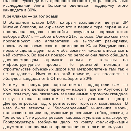
голосов. Руководитель Днепропетровского центра социальных
исследований Анна Колохина оценивает поддержку этого
кандидата в 30%.
К землякам — за голосами
В областном штабе БЮТ, который возглавляет депутат ВР
Михаил Соколов, не скрывают, что в первом туре перед ними
поставлена задача превзойти результаты парламентских
выборов 2007 г. — собрать более 21% голосов. Однако скептики
прогнозируют, что аппаратчики не выполнят разнарядку,
поскольку за время своего премьерства Юлия Владимировна
немало сделала для того, чтобы земляки начали относиться к
ней критично. Во время поездок по региону она легко обещала
днепропетровцам огромные деньги из госказны на
инфраструктурные проекты. Но реальной помощи в
строительстве объездных дорог или метрополитена там так и
не дождались. Именно по этой причине, как полагает г-н
Жолудев, кандидат от БЮТ не наберет и 20%.
К тому же репутацию партии немало подпортили сам г-н
Соколов и его деловой партнер — нардеп Гарегин Арутюнов. В
прошлом году они оказались замешанными в громком скандале
вокруг отвода горсоветом земельных участков в центре
Днепропетровска под строительство торговых комплексов. В
него были втянуты и “бело-сердечные” чиновники мэрии,
ставившие подписи под нужными решениями в обход сессии, и
“регионалы”, не досмотревшие, как земля уплывала на сторону.
Горпрокуратура возбудила дело по факту фальсификации
документов, но реального продолжения оно так и не получило.