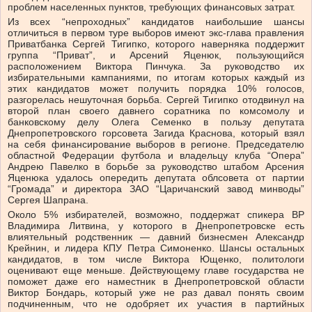
проблем населенных пунктов, требующих финансовых затрат.
Из всех “непроходных” кандидатов наибольшие шансы
отличиться в первом туре выборов имеют экс-глава правления
Приватбанка Сергей Тигипко, которого наверняка поддержит
группа “Приват”, и Арсений Яценюк, пользующийся
расположением Виктора Пинчука. За руководство их
избирательными кампаниями, по итогам которых каждый из
этих кандидатов может получить порядка 10% голосов,
разгорелась нешуточная борьба. Сергей Тигипко отодвинул на
второй план своего давнего соратника по комсомолу и
банковскому делу Олега Семенко в пользу депутата
Днепропетровского горсовета Загида Краснова, который взял
на себя финансирование выборов в регионе. Председателю
областной Федерации футбола и владельцу клуба “Опера”
Андрею Павелко в борьбе за руководство штабом Арсения
Яценюка удалось опередить депутата облсовета от партии
“Громада” и директора ЗАО “Царичанский завод минводы”
Сергея Шапрана.
Около 5% избирателей, возможно, поддержат спикера ВР
Владимира Литвина, у которого в Днепропетровске есть
влиятельный родственник — давний бизнесмен Александр
Крейнин, и лидера КПУ Петра Симоненко. Шансы остальных
кандидатов, в том числе Виктора Ющенко, политологи
оценивают еще меньше. Действующему главе государства не
поможет даже его наместник в Днепропетровской области
Виктор Бондарь, который уже не раз давал понять своим
подчиненным, что не одобряет их участия в партийных