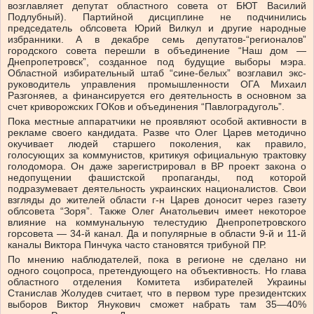
возглавляет депутат областного совета от БЮТ Василий
Подлубный). Партийной дисциплине не подчинились
председатель облсовета Юрий Вилкул и другие народные
избранники. А в декабре семь депутатов-“регионалов”
городского совета перешли в объединение “Наш дом —
Днепропетровск”, созданное под будущие выборы мэра.
Областной избирательный штаб “сине-белых” возглавил экс-
руководитель управления промышленности ОГА Михаил
Разгоняев, а финансируется его деятельность в основном за
счет криворожских ГОКов и объединения “Павлоградуголь”.
Пока местные аппаратчики не проявляют особой активности в
рекламе своего кандидата. Разве что Олег Царев методично
окучивает людей старшего поколения, как правило,
голосующих за коммунистов, критикуя официальную трактовку
голодомора. Он даже зарегистрировал в ВР проект закона о
недопущении фашистской пропаганды, под которой
подразумевает деятельность украинских националистов. Свои
взгляды до жителей области г-н Царев доносит через газету
облсовета “Зоря”. Также Олег Анатольевич имеет некоторое
влияние на коммунальную телестудию Днепропетровского
горсовета — 34-й канал. Да и популярные в области 9-й и 11-й
каналы Виктора Пинчука часто становятся трибуной ПР.
По мнению наблюдателей, пока в регионе не сделано ни
одного соцопроса, претендующего на объективность. Но глава
областного отделения Комитета избирателей Украины
Станислав Жолудев считает, что в первом туре президентских
выборов Виктор Янукович сможет набрать там 35—40%