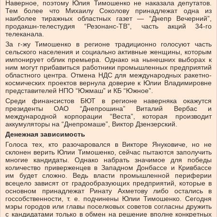
Наверное, поэтому Юлия Тимошенко не наказала депутатов.
Тем более что Михаилу Соколову принадлежат одна из
наиболее тиражных областных газет — “Днепр Вечерний”,
продакшн-телестудия “Резонанс-ТВ”, часть акций 34-го
телеканала.
За г-жу Тимошенко в регионе традиционно голосуют часть
сельского населения и социально активные женщины, которым
импонирует облик премьера. Однако на нынешних выборах к
ним могут прибавиться работники промышленных предприятий
областного центра. Отмена НДС для международных ракетно-
космических проектов вернула доверие к Юлии Владимировне
представителей НПО “Южмаш” и КБ “Южное”.
Среди финансистов БЮТ в регионе наверняка окажутся
президенты ОАО “Днепрошина” Виталий Вербас и
международной корпорации “Веста”, которая производит
аккумуляторы на “Днепромаше”, Виктор Дзензерский.
Денежная зависимость
Голоса тех, кто разочаровался в Викторе Януковиче, но не
склонен верить Юлии Тимошенко, сейчас пытаются заполучить
многие кандидаты. Однако набрать значимое для победы
количество приверженцев в Западном Донбассе и Кривбассе
им будет сложно. Ведь власти промышленной периферии
всецело зависят от градообразующих предприятий, которые в
основном принадлежат Ринату Ахметову либо остались в
госсобственности, т. е. подчинены Юлии Тимошенко. Сегодня
мэры городов или главы поселковых советов согласны дружить
с кандидатами только в обмен на решение вполне конкретных