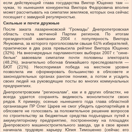
если действующий глава государства Виктор Ющенко там —
чужак, то нынешняя конкурентка Виктора Федоровича вполне
может рассчитывать на симпатии земляков, которых она сейчас
посещает с завидной регулярностью.
Сильные и почти дружные
После заката лазаренковской “Громады” Днепропетровская
область стала вотчиной Партии регионов. По итогам
президентской кампании 2004 г. популярность Виктора
Януковича, за которого проголосовали свыше 61% избирателей,
практически в два раза превысила рейтинг Виктора Ющенко
(32%). На внеочередных парламентских выборах 2007 г. “сине-
белые” завоевали симпатии почти половины электората
(48,2%), значительно обогнав ближайшего преследователя —
БЮТ (21%). Неоспоримая победа на местном уровне
позволила им сформировать большинство в облсовете и
законодательных органах рангом пониже, а потом и усадить
своих людей на руководящие посты во многих коммунальных
предприятиях.
Днепропетровским “регионалам”, как и в других областях, не
всегда удается сохранять видимость монолитности своих
рядов. К примеру, осенью нынешнего года глава областной
организации ПР Олег Царев не смог убедить однопартийцев в
облсовете не голосовать за положительное решение вопросов
по строительству за бюджетные средства подъездных путей к
аккумуляторному предприятию, построенному на площадях
Днепровского машиностроительного завода, где в свое время
начинала трудовую карьеру Юлия Тимошенко (сейчас его