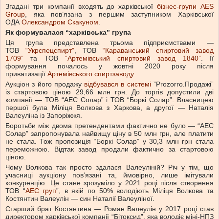
Згадані три компанії входять до харківської
бізнес-групи AES
Group
, яка пов’язана з першим заступником Харківської
ОДА
Олександром Скакуном
.
Як формувалася “харківська” група
Ця група представлена трьома підприємствами —
ТОВ
“Укрспецспирт”
, ТОВ
“Караванський спиртовий завод
1709”
та ТОВ
“Артемівський спиртовий завод 1840”
. Її
формування почалось у жовтні 2020 року після
приватизації
Артемівського спиртзаводу
.
Аукціон з його продажу
відбувався в системі
”Prozorro.Продажі”
із стартовою ціною 29,66 млн грн. До торгів допустили дві
компанії — ТОВ “АЕС Солар” і ТОВ “Боркі Солар”. Власницею
першої була Міліця Волкова з Харкова, а другої — Наталія
Валеуліна із Запоріжжя.
Боротьби між двома претендентами фактично не було — “АЕС
Солар” запропонувала найвищу ціну в 50 млн грн, але платити
не стала. Тож пропозиція “Боркі Солар” у 30,3 млн грн стала
переможною. Відтак завод продали фактично за стартовою
ціною.
Чому Волкова так просто здалася Валеуліній? Річ у тім, що
учасниці аукціону пов’язані та, ймовірно, лише імітували
конкуренцію. Це стане зрозуміло у 2021 році після створення
ТОВ “
АЕС груп
”, в якій по 50% володіють Міліця Волкова та
Костянтин Валеулін — син Наталії Валеуліної.
Старший брат Костянтина — Роман Валеулін у 2017 році став
директором харківської компанії “Бітоксид”, яка володіє міні-НПЗ