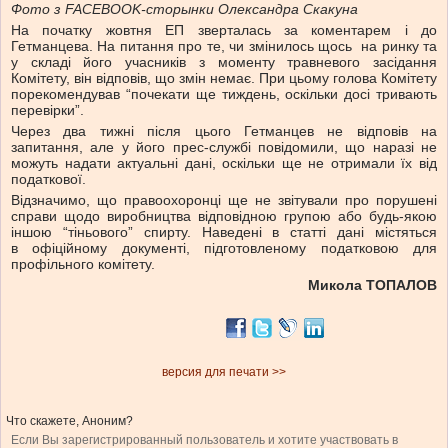
Фото з FACEBOOK-сторынки Олександра Скакуна
На початку жовтня ЕП зверталась за коментарем і до
Гетманцева. На питання про те, чи змінилось щось на ринку та
у складі його учасників з моменту травневого засідання
Комітету, він відповів, що змін немає. При цьому голова Комітету
порекомендував “почекати ще тиждень, оскільки досі тривають
перевірки”.
Через два тижні після цього Гетманцев не відповів на
запитання, але у його прес-службі повідомили, що наразі не
можуть надати актуальні дані, оскільки ще не отримали їх від
податкової.
Відзначимо, що правоохоронці ще не звітували про порушені
справи щодо виробництва відповідною групою або будь-якою
іншою “тіньового” спирту. Наведені в статті дані містяться
в офіційному документі, підготовленому податковою для
профільного комітету.
Микола ТОПАЛОВ
версия для печати >>
Что скажете, Аноним?
Если Вы зарегистрированный пользователь и хотите участвовать в