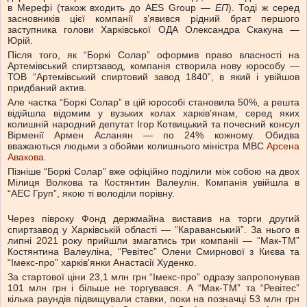
в Мерефі (також входить до AES Group —
ЕП
). Тоді ж серед
засновників цієї компанії з’явився рідний брат першого
заступника голови Харківської ОДА Олександра Скакуна —
Юрій.
Після того, як “Боркі Солар” оформив право власності на
Артемівський спиртзавод, компанія створила нову юрособу —
ТОВ “Артемівський спиртовий завод 1840”, в який і увійшов
придбаний актив.
Але частка “Боркі Солар” в цій юрособі становила 50%, а решта
відійшла відомим у вузьких колах харків’янам, серед яких
колишній народний депутат Ігор Котвицький та почесний консул
Вірменії Армен Асланян — по 24% кожному. Обидва
вважаються людьми з обойми колишнього міністра МВС
Арсена
Авакова
.
Пізніше “Боркі Солар” вже офіційно поділили між собою на двох
Мілиця Волкова та Костянтин Валеулін. Компанія увійшла в
“АЕС Груп”, якою ті володіли порівну.
Через півроку Фонд держмайна виставив на торги другий
спиртзавод у Харківській області — “Караванський”. За нього в
липні 2021 року прийшли змагатись три компанії — “Мак-ТМ”
Костянтина Валеуліна, “Ревітес” Олени Смирнової з Києва та
“Імекс-про” харків'янки Анастасії Худенко.
За стартової ціни 23,1 млн грн “Імекс-про” одразу запропонував
101 млн грн і більше не торгувався. А “Мак-ТМ” та “Ревітес”
кілька раундів підвищували ставки, поки на позначці 53 млн грн