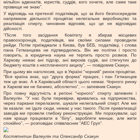
мільйон адвокатів, юристів, суддів, кого хочете, але саме таке
прізвище не знаю”.
У відповідь на претензії податківців, що за його безпосереднім
напрямком діяльності процвітає нелегальне виробництво та
реалізація спирту, чиновник відповів, що це не відповідає
дійсності.
“Після того засідання Комітету я збирав місцевих
правоохоронців, податківців, ми своїми силами проводили
рейди. Потім приїжджали з Києва, був БЕБ, податківці, і слова
пана Гетманцева не підтвердились. Він же політик і просто
говорить, а юридична наука не терпить просто розмов. По
Харкову немає ані підозр, ані вироків судів, ані стягнутих до
бюджету коштів з несплаченого акцизу”, — повідомив Скакун.
При цьому він наголосив, що в Україні “чорний” ринок процвітає.
“Вся країна знає, що “друга форма” працює, і пан Гетманцев
теж це знає. А в Харківській області цього немає. Чорного ринку
в Харкові ми не бачимо, абсолютно”, — запевнив Скакун.
Про повну відсутність в регіоні “чорного” спирту запевняє і
Валеулін. “У нас були перевірки, вривались на підприємства,
через паркани перелазили, шукали нелегальний спирт. Але ми
їм казали: не їдьте сюди, немає у нас такого. Після приватизації
заводів ми провели глибоку реконструкцію. Ми порахували, що
нам краще працювати в “білу”, заробляти менше, але жити
спокійно”, — розповідає співвласник “АЕС Груп”.
Костятнтин Валеулін та Олександр Скакун