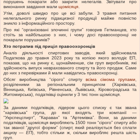
порушень покарати або закрити нелегалів. Звітувати про
виконання завдання мали
щомісяця
.
Утім, доволі швидко про це всі забули. З травня питання
нелегального ринку підакцизної продукції майже повністю
зникло з інформаційного простору.
Про які “організовані злочинні групи” говорив Гетманцев, хто
стоїть за найбільшою з них, і чому досі правоохоронці не
покарали порушників?
Хто потрапив під приціл правоохоронців
Аналіз діяльності спиртових заводів, який здійснювала
Податкова до травня 2023 року та копією якого володіє ЕП,
показав, що на ринку є, щонайменше, сім груп виробників, які
здійснюють випуск неврахованого спирту та його продаж. Саме
до них з перевірками й мали навідатись правоохоронці.
Обсяг виробництва “сірого” спирту
всіма сімома групами
,
розділеними за регіональним принципом (Харківська,
Вінницька, Київська, Рівненська, Львівська, Кіровоградська та
Житомирська), податківці оцінили у 3 тис тонн щомісяця.
За даними податківців, лідером цього списку є так звана
“харківська” група, до якої входять три компанії —
“Укрспецспирт”, “Караван” та “Артемівка”. Вони, за даними
податківців, щомісяця виробляють 1500 тонн “сірого” спирту або
так званої “другої форми” (спирт, який реалізується без сплати
акцизу —
ЕП
), тобто стільки ж, скільки виробляє решта шість
груп.