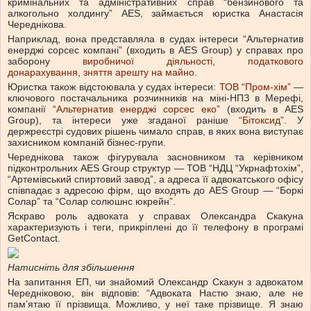
кримінальних та адміністративних справ “бензинового та
алкогольно холдингу” AES, займається юристка Анастасія
Череднікова.
Наприклад, вона представляла в судах інтереси “Альтернатив
енерджі сорсес компані” (входить в AES Group) у справах про
заборону
виробничої діяльності
,
податкового
донарахування
,
зняття арешту на майно
.
Юристка також відстоювала у судах інтереси:
ТОВ “Пром-хім”
—
ключового постачальника розчинників на міні-НПЗ в Мерефі,
компанії
“Альтернатив енерджі сорсес еко”
(входить в AES
Group), та інтереси уже згаданої раніше
“Бітоксид”
. У
держреєстрі судових рішень чимало справ, в яких вона виступає
захисником компаній бізнес-групи.
Череднікова також фігурувала засновником та керівником
підконтрольних AES Group структур — ТОВ “НДЦ “Укрнафтохім”,
“Артемівський спиртовий завод”, а адреса її адвокатського офісу
співпадає з адресою фірм, що входять до AES Group — “Боркі
Солар” та “Солар солюшнс юкрейн”.
Яскраво роль адвоката у справах Олександра Скакуна
характеризують і теги, прикріплені до її телефону в програмі
GetContact.
Натисніть для збільшення
На запитання ЕП, чи знайомий Олександр Скакун з адвокатом
Чередніковою, він відповів: “Адвоката Настю знаю, але не
пам’ятаю її прізвища. Можливо, у неї таке прізвище. Я знаю