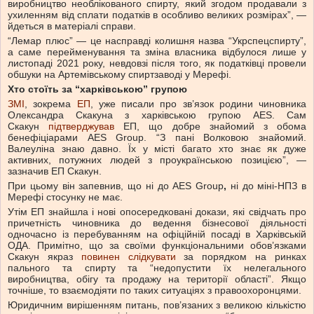
виробництво необлікованого спирту, який згодом продавали з
ухиленням від сплати податків в особливо великих розмірах”, —
йдеться в матеріалі справи.
“Лемар плюс” — це насправді колишня назва “Укрспецспирту”,
а саме перейменування та зміна власника відбулося лише у
листопаді 2021 року, невдовзі після того, як податківці провели
обшуки на Артемівському спиртзаводі у Мерефі.
Хто стоїть за “харківською” групою
ЗМІ
, зокрема
ЕП
, уже писали про зв’язок родини чиновника
Олександра Скакуна з харківською групою AES. Сам
Скакун
підтверджував
ЕП, що добре знайомий з обома
бенефіціарами AES Group. “З пані Волковою знайомий.
Валеуліна знаю давно. Їх у місті багато хто знає як дуже
активних, потужних людей з проукраїнською позицією”, —
зазначив ЕП Скакун.
При цьому він запевнив, що ні до AES Group
,
ні до міні-НПЗ в
Мерефі стосунку не має.
Утім ЕП знайшла і нові опосередковані докази, які свідчать про
причетність чиновника до ведення бізнесової діяльності
одночасно із перебуванням на офіційній посаді в Харківській
ОДА. Примітно, що за своїми функціональними обов’язками
Скакун якраз
повинен слідкувати
за порядком на ринках
пального та спирту та “недопустити їх нелегального
виробництва, обігу та продажу на території області”. Якщо
точніше, то взаємодіяти по таких ситуаціях з правоохоронцями.
Юридичним вирішенням питань, пов’язаних з великою кількістю