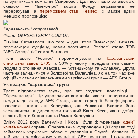
не зупинилася компанія Смирнової. Далі все пішло за відомою
схемою — “Імекс-про” кошти Фонду держмайна не
перерахував, а
переможцем став “Ревітес”
з майже вдвічі
меншою пропозицією.
Караванський спиртзавод
Фото UKRSPETSPIRT.COM.UA
Пізніше з'ясувалося, що того ж дня, коли “Імекс-про” визнали
переможцем аукціону, новим власником “Ревітес” стало ТОВ
“АЕС Солар” тієї самої Волкової.
Після цього “Ревітес” перейменували на
Караванський
спиртовий завод 1709
, а 50% у ньому передали тим самим
людям з оточення Авакова — Котвицькому та Асланяну. Друга
частина залишилися у Волкової та Валеуліна, які на той час вже
офіційно стали співвласниками харківської групи — AES Group.
Як працює “харківська” група
Третє підприємство групи, про яке згадують податківці —
“Укрспецспирт”. Це управляюча компанія, яка за паперами не
входить до складу AES Group, адже серед її бенефіціарних
власників немає ані Валеуліна, ані Волкової. Єдиним його
засновником та директором вказаний Євген Кісса, якого добре
знають брати Костянтин та Роман Валеуліни.
Влітку 2012 року Валеуліни і Кісса були фігурантами
однієї
кримінальної
справи. Оперативним супроводом цієї справи тоді
займалось харківське обласне управління Служби безпеки. В
той час в харківському управлінні СБУ працював і полковник