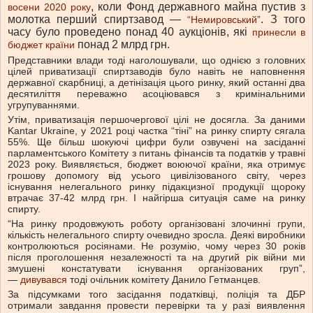
, коли Фонд державного майна пустив з
восени 2020 року
молотка перший спиртзавод —
. З того
“Немировський”
часу було проведено понад 40 аукціонів, які
принесли в
понад 2 млрд грн.
бюджет країни
Представники влади тоді наголошували, що однією з головних
цілей приватизації спиртзаводів було навіть не наповнення
державної скарбниці, а детінізація цього ринку, який останні два
десятиліття переважно асоціювався з кримінальними
угрупуваннями.
Утім, приватизація першочергової цілі не досягла. За даними
Kantar Ukraine, у 2021 році частка “тіні” на ринку спирту сягала
55%. Ще більш шокуючі цифри були озвучені на засіданні
парламентського Комітету з питань фінансів та податків у травні
2023 року. Виявляється, бюджет воюючої країни, яка отримує
грошову допомогу від усього цивілізованого світу, через
існування нелегального ринку підакцизної продукції щороку
втрачає 37-42 млрд грн. І найгірша ситуація саме на ринку
спирту.
“На ринку продовжують роботу організовані злочинні групи,
кількість нелегального спирту очевидно зросла. Деякі виробники
контролюються росіянами. Не розумію, чому через 30 років
після проголошення незалежності та на другий рік війни ми
змушені констатувати існування організованих груп”,
—
дивувався
тоді очільник комітету Данило Гетманцев.
За підсумками того засідання податківці, поліція та ДБР
отримали завдання провести перевірки та у разі виявлення