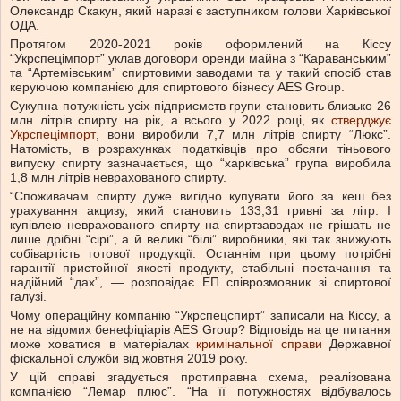
Олександр Скакун, який наразі є заступником голови Харківської
ОДА.
Протягом 2020-2021 років оформлений на Кіссу
“Укрспецімпорт” уклав договори оренди майна з “Караванським”
та “Артемівським” спиртовими заводами та у такий спосіб став
керуючою компанією для спиртового бізнесу AES Group.
Сукупна потужність усіх підприємств групи становить близько 26
млн літрів спирту на рік, а всього у 2022 році, як
стверджує
Укрспецімпорт
, вони виробили 7,7 млн літрів спирту “Люкс”.
Натомість, в розрахунках податківців про обсяги тіньового
випуску спирту зазначається, що “харківська” група виробила
1,8 млн літрів неврахованого спирту.
“Споживачам спирту дуже вигідно купувати його за кеш без
урахування акцизу, який становить 133,31 гривні за літр. І
купівлею неврахованого спирту на спиртзаводах не грішать не
лише дрібні “сірі”, а й великі “білі” виробники, які так знижують
собівартість готової продукції. Останнім при цьому потрібні
гарантії пристойної якості продукту, стабільні постачання та
надійний “дах”, — розповідає ЕП співрозмовник зі спиртової
галузі.
Чому операційну компанію “Укрспецспирт” записали на Кіссу, а
не на відомих бенефіціарів AES Group? Відповідь на це питання
може ховатися в матеріалах
кримінальної справи
Державної
фіскальної служби від жовтня 2019 року.
У цій справі згадується протиправна схема, реалізована
компанією “Лемар плюс”. “На її потужностях відбувалось