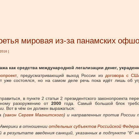
Третья мировая из-за панамских офш
 2016
]
ажа как средства международной легализации денег, украден
нопроект
, предусматривающий выход России из
договора с СШ
от уже состоялся, но на самом деле речь пока идёт лишь об у
правиться, в пункте 2 статьи 2 президентского законопроекта пер
ерному разоружению от
2000
года. Самый большой блок треб
ии
. Вот в чём он должен выражаться:
 (
закон Сергея Магнитского
) и направленных против России
 Америки в отношении
отдельных субъектов Российской Федерац
 в результате введения санкций, указанных в подпункте “б” 