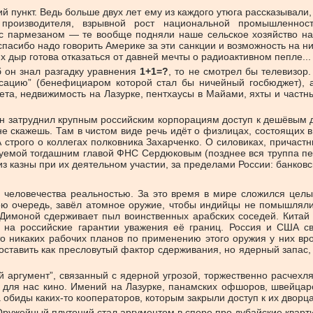
 пункт. Ведь больше двух лет ему из каждого утюга рассказывали
 производителя, взрывной рост национальной промышленност
с пармезаном — те вообще подняли наше сельское хозяйство на
сибо надо говорить Америке за эти санкции и возможность на них 
х дыр готова отказаться от давней мечты о радиоактивном пепле...
б он знал разгадку уравнения
1+1=?
, то не смотрел бы телевизор
сацию” (бенефициаром которой стал бы ничейный госбюджет), а
ета, недвижимость на Лазурке, пентхаусы в Майами, яхты и частн
 он затруднил крупным российским корпорациям доступ к дешёвым д
ого не скажешь. Там в чистом виде речь идёт о физлицах, состоящих
 строго о коллегах полковника Захарченко. О силовиках, причаст
шуемой тогдашним главой ФНС Сердюковым (позднее вся труппа п
з казны при их деятельном участии, за пределами России: банковс
 человечества реальностью. За это время в мире сложился целы
вою очередь, завёл атомное оружие, чтобы индийцы не помышлял
Димоной сдерживает пыл воинственных арабских соседей. Китай 
 на российские гарантии уважения её границ. Россия и США с
о никаких рабочих планов по применению этого оружия у них вро
 оставить как пресловутый фактор сдерживания, но ядерный запас
й аргумент”, связанный с ядерной угрозой, торжественно расчех
для нас кино. Имений на Лазурке, панамских офшоров, швейцарск
а обиды каких-то кооператоров, которым закрыли доступ к их дворц
 Оружейный плутоний стал аргументом в споре про дубайские квар