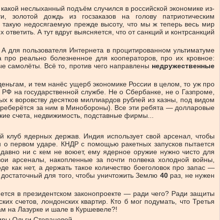
, какой неслыханный подъём случился в российской экономике из-
и, золотой дождь из госзаказов на голову патриотическим
 такую недосягаемую прежде высоту, что мы ж теперь весь мир
ответить. А тут вдруг выясняется, что от санкций и контрсанкций
. А для пользователя Интернета в процитированном ультиматуме
 про реально болезненное для кооператоров, про их кровное:
ые самолёты. Всё то, против чего направлены
недружественные
еньгам, и тем нанёс ущерб экономике России в целом, то уж про
 в РФ на государственной службе. Не о Сбербанке, не о Газпроме,
ных к воровству десятков миллиардов рублей из казны, под видом
ереберётся за ним в Минобороны). Все эти ребята — долларовые
кие счета, недвижимость, подставные фирмы...
й клуб ядерных держав. Индия использует свой арсенал, чтобы
и о первом ударе. КНДР с помощью ракетных запусков пытается
давно ни с кем не воюет, ему ядерное оружие нужно чисто для
вои арсеналы, накопленные за почти полвека холодной войны,
де как нет, а держать такое количество боеголовок про запас —
, достаточный для того, чтобы уничтожить Землю
40
раз, не нужен
ляется в президентском законопроекте — ради чего? Ради защиты
их счетов, лондонских квартир. Кто б мог подумать, что Третья
ам на Лазурке и шале в Куршевеле?!
тиры Ольги Степановой.