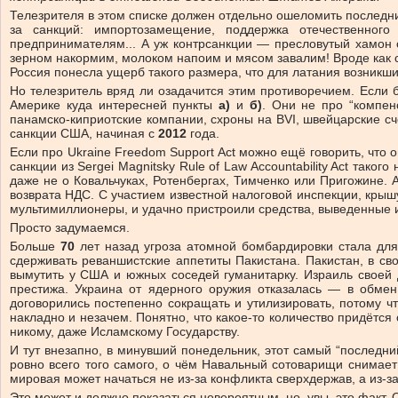
Телезрителя в этом списке должен отдельно ошеломить последний
за санкций: импортозамещение, поддержка отечественного
предпринимателям... А уж контрсанкции — пресловутый хамон 
зерном накормим, молоком напоим и мясом завалим! Вроде как спа
Россия понесла ущерб такого размера, что для латания возникши
Но телезритель вряд ли озадачится этим противоречием. Если 
Америке куда интересней пункты
а)
и
б)
. Они не про “компен
панамско-киприотские компании, схроны на BVI, швейцарские сч
санкции США, начиная с
2012
года.
Если про Ukraine Freedom Support Act можно ещё говорить, что
санкции из Sergei Magnitsky Rule of Law Accountability Act так
даже не о Ковальчуках, Ротенбергах, Тимченко или Пригожине. А
возврата НДС. С участием известной налоговой инспекции, кры
мультимиллионеры, и удачно пристроили средства, выведенные и
Просто задумаемся.
Больше
70
лет назад угроза атомной бомбардировки стала для
сдерживать реваншистские аппетиты Пакистана. Пакистан, в с
вымутить у США и южных соседей гуманитарку. Израиль своей 
престижа. Украина от ядерного оружия отказалась — в обмен
договорились постепенно сокращать и утилизировать, потому чт
накладно и незачем. Понятно, что какое-то количество придётся
никому, даже Исламскому Государству.
И тут внезапно, в минувший понедельник, этот самый “последни
ровно всего того самого, о чём Навальный сотоварищи снимает 
мировая может начаться не из-за конфликта сверхдержав, а из-з
Это может и должно показаться невероятным, но, увы, это факт.