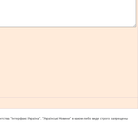
тва "Iнтерфакс-Україна", "Українськi Новини" в каком-либо виде строго запрещены