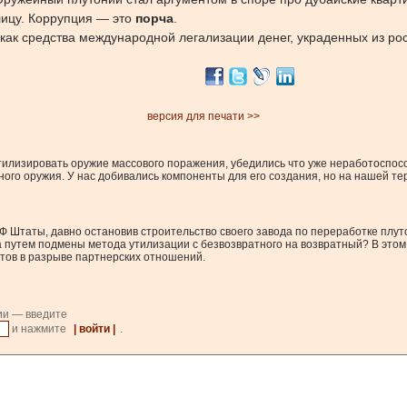
лицу. Коррупция — это
порча
.
как средства международной легализации денег, украденных из ро
версия для печати >>
утилизировать оружие массового поражения, убедились что уже неработоспосо
рного оружия. У нас добивались компоненты для его создания, но на нашей 
т РФ Штаты, давно остановив строительство своего завода по переработке пл
ра путем подмены метода утилизации с безвозвратного на возвратный? В это
тов в разрыве партнерских отношений.
ии — введите
и нажмите
| войти |
.