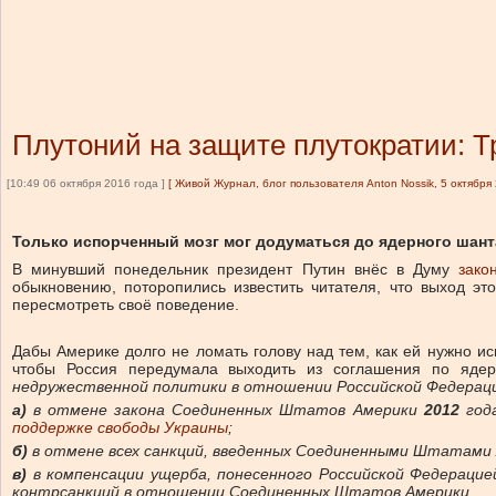
Плутоний на защите плутократии: 
[10:49 06 октября 2016 года ]
[
Живой Журнал, блог пользователя Anton Nossik, 5 октября
Только испорченный мозг мог додуматься до ядерного шант
В минувший понедельник президент Путин внёс в Думу
зако
обыкновению, поторопились известить читателя, что выход эт
пересмотреть своё поведение.
Дабы Америке долго не ломать голову над тем, как ей нужно ис
чтобы Россия передумала выходить из соглашения по яд
недружественной политики в отношении Российской Федерац
а)
в отмене закона Соединенных Штатов Америки
2012
года
поддержке свободы Украины
;
б)
в отмене всех санкций, введенных Соединенными Штатами
в)
в компенсации ущерба, понесенного Российской Федерацией
контрсанкций в отношении Соединенных Штатов Америки.