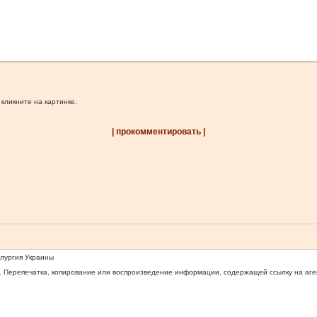
 кликните на картинке.
| прокомментировать |
ллургия Украины
 Перепечатка, копирование или воспроизведение информации, содержащей ссылку на агентс