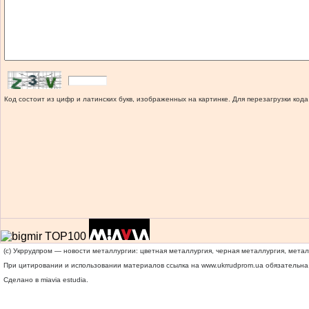
Код состоит из цифр и латинских букв, изображенных на картинке. Для перезагрузки кода
(c) Укррудпром — новости металлургии: цветная металлургия, черная металлургия, мета
При цитировании и использовании материалов ссылка на
www.ukrrudprom.ua
обязательна.
Сделано в miavia estudia.