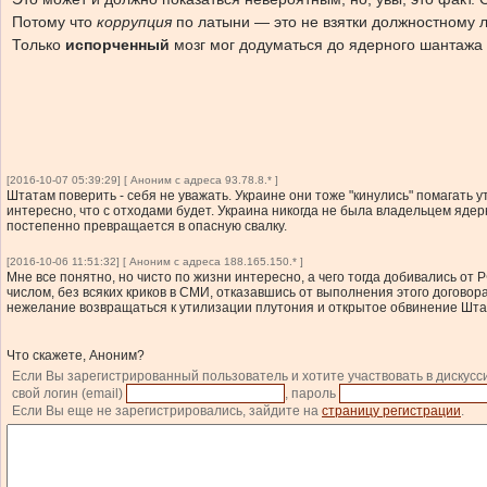
Потому что
коррупция
по латыни — это не взятки должностному 
Только
испорченный
мозг мог додуматься до ядерного шантажа 
[2016-10-07 05:39:29] [ Аноним с адреса 93.78.8.* ]
Штатам поверить - себя не уважать. Украине они тоже "кинулись" помагать 
интересно, что с отходами будет. Украина никогда не была владельцем яде
постепенно превращается в опасную свалку.
[2016-10-06 11:51:32] [ Аноним с адреса 188.165.150.* ]
Мне все понятно, но чисто по жизни интересно, а чего тогда добивались о
числом, без всяких криков в СМИ, отказавшись от выполнения этого догово
нежелание возвращаться к утилизации плутония и открытое обвинение Шта
Что скажете, Аноним?
Если Вы зарегистрированный пользователь и хотите участвовать в дискусс
свой логин (email)
, пароль
Если Вы еще не зарегистрировались, зайдите на
страницу регистрации
.