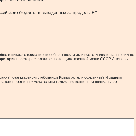
ссийского бюджета и выведенных за пределы РФ.
бно и никакого вреда не способно нанести им и всё, отчалили, дальше им не
территории просто располагался потенциал военной мощи СССР. А теперь
утония? Тоже квартирки любовниц в Крыму хотели сохранить? И задним
м законопроекте примечательны только две вещи - принципиальное