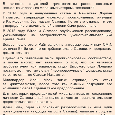
В качестве создателей криптовалюты ранее называли
несколько человек из мира компьютерных технологий.
В 2014 году в нашумевшей статье в Newsweek Дориан
Накамото, американце японского происхождения, живущий
в Калифорнии, был назван Сатоши. Но он это отрицал, и это
утверждение в значительной степени было развенчано.
В 2015 году Wired и Gizmodo опубликовали расследование,
указывающее на австралийского ученого-компьютерщика
Крейга Райта.
Вскоре после этого Райт заявил в интервью различным СМИ,
включая Би-би-си, что он действительно Сатоши, и представил
доказательства.
Однако его заявления были проигнорированы сообществом,
и после многих лет заявлений о том, что он является
изобретателем криптовалюты, судья Высокого суда Лондона
постановил, что имеются “неопровержимые” доказательства
того, что он — не Сатоши Накамото.
Миллиардер Илон Маск также отрицал, что стоит
за криптовалютой, после того как бывший сотрудник его
компании SpaceX сделал такое предположение.
Для некоторых представителей мира криптовалют сохранение
личности Сатоши в тайне является частью привлекательности
децентрализованной валюты.
Адам Блэк, один из основных разработчиков (и еще один
потенциальный кандидат на роль Сатоши), написал в соцсети