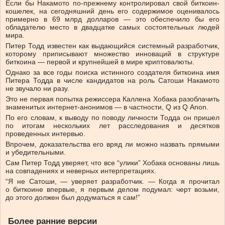
Если бы Накамото по-прежнему контролировал свой биткоин-
кошелек, на сегодняшний день его содержимое оценивалось
примерно в 69 млрд долларов — это обеспечило бы его
обладателю место в двадцатке самых состоятельных людей
мира.
Питер Тодд известен как выдающийся системный разработчик,
которому приписывают множество инноваций в структуре
биткоина — первой и крупнейшей в мире криптовалюты.
Однако за все годы поиска истинного создателя биткоина имя
Питера Тодда в числе кандидатов на роль Сатоши Накамото
не звучало ни разу.
Это не первая попытка режиссера Каллена Хобака разоблачить
знаменитых интернет-анонимов — в частности, Q из Q Anon.
По его словам, к выводу по поводу личности Тодда он пришел
по итогам нескольких лет расследования и десятков
проведенных интервью.
Впрочем, доказательства его вряд ли можно назвать прямыми
и убедительными.
Сам Питер Тодд уверяет, что все “улики” Хобака основаны лишь
на совпадениях и неверных интерпретациях.
“Я не Сатоши, — уверяет разработчик. — Когда я прочитал
о биткоине впервые, я первым делом подумал: черт возьми,
до этого должен был додуматься я сам!”
Более ранние версии