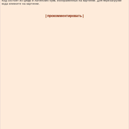
Код состоит из цифр и латинских букв, изображенных на картинке. Для перезагрузки
кода кликните на картинке.
| прокомментировать |