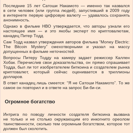
Последние 15 лет Сатоши Накамото — именно так назвался
в сети человек (или группа людей), запустивший в 2009 году
в интернете первую цифровую валюту — удавалось сохранять
анонимность.
Однако в фильме HBO утверждается, что авторы узнали его
настоящее имя — и это якобы эксперт по криптовалютам,
канадец Питер Тодд.
Сам Тодд назвал утверждения авторов фильма “Money Electric:
The Bitcoin Mystery” смехотворными и указал на массу
допущенных в фильме неточностей.
Вопросы Питеру Тодду на камеру задает режиссер Каллен
Хобак. Перечислив свои доказательства, он прямо спрашивает
Тодда, был ли тот изобретателем биткоина и создателем рынка
криптовалют, который сейчас оценивается в триллионы
долларов.
В ответ канадец лишь смеется: “Я не Сатоши Накамото”. То же
самое он повторил и в ответе на запрос Би-би-си.
Огромное богатство
Интрига по поводу личности создателя биткоина вызвана
не только и не столько окружающим его инкогнито ореолом
таинственности, сколько тем огромным богатством, которое тот
должен был сколотить.