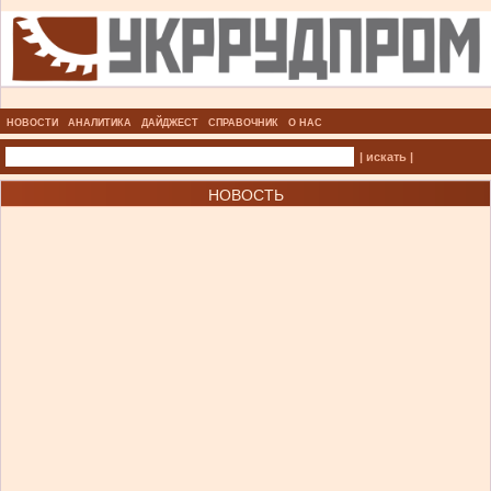
НОВОСТИ
АНАЛИТИКА
ДАЙДЖЕСТ
СПРАВОЧНИК
О НАС
| искать |
НОВОСТЬ