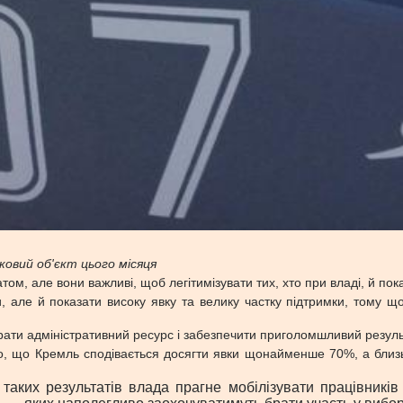
ковий об'єкт цього місяця
том, але вони важливі, щоб легітимізувати тих, хто при владі, й п
 але й показати високу явку та велику частку підтримки, тому щ
брати адміністративний ресурс і забезпечити приголомшливий резул
о, що Кремль сподівається досягти явки щонайменше 70%, а близь
аких результатів влада прагне мобілізувати працівників