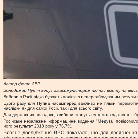
Автор фото AFP
Володимир Путін керує авіасимулятором під час візиту на війсь
Вибори в Росії рідко бувають подією з непередбачуваним результа
Цього разу для Путіна насамперед важливо не тільки перемогти,
наслідки як для самої Росії, так і для всього світу.
Для державних посадовців вибори стануть тестом на здатність зі
Російське незалежне інформаційне видання “Медуза” повідомил
його результат 2018 року у 76,7%.
Власне дослідження BBC показало, що для досягнення т