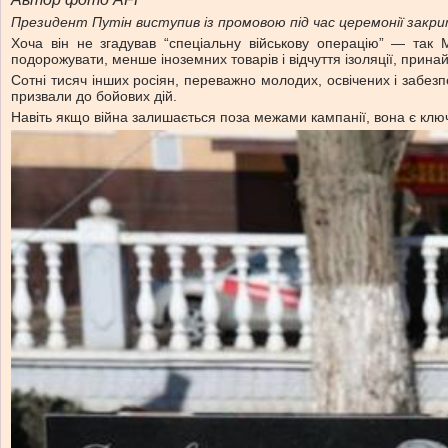
Президент Путін виступив із промовою під час церемонії закр
Хоча він не згадував “спеціальну військову операцію” — так М
подорожувати, менше іноземних товарів і відчуття ізоляції, прина
Сотні тисяч інших росіян, переважно молодих, освічених і забезп
призвали до бойових дій.
Навіть якщо війна залишається поза межами кампанії, вона є ключ