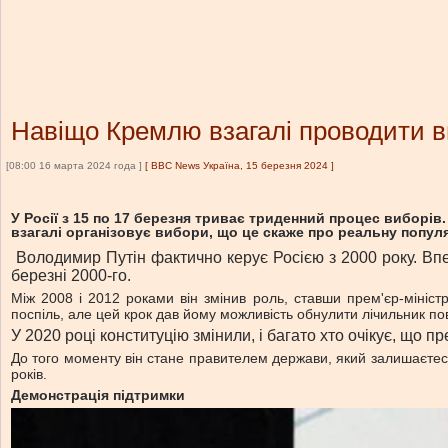
Навіщо Кремлю взагалі проводити в
[08:00 16 марта 2024 года ]
[
BBC News Україна, 15 березня 2024
]
У Росії з 15 по 17 березня триває триденний процес виборів
взагалі організовує вибори, що це скаже про реальну попул
Володимир Путін фактично керує Росією з 2000 року. В
березні 2000-го.
Між 2008 і 2012 роками він змінив роль, ставши прем'єр-мініст
поспіль, але цей крок дав йому можливість обнулити лічильник по
У 2020 році конституцію змінили, і багато хто очікує, що п
До того моменту він стане правителем держави, який залишаєтес
років.
Демонстрація підтримки