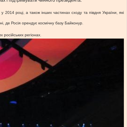
ах і підтримувати чинного президента.
 2014 році, а також інших частинах сходу та півдня України, які
і, де Росія орендує космічну базу Байконур.
х російських регіонах.