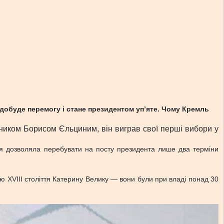
здобуде перемогу і стане президентом уп’яте. Чому Кремль
ником Борисом Єльциним, він виграв свої перші вибори у
уція дозволяла перебувати на посту президента лише два терміни
 XVIII століття Катерину Велику — вони були при владі понад 30