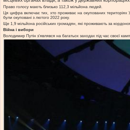
місцевих органах влади, а також у державних корпораціях
Право голосу мають близько 112,3 мільйона людей.
Ця цифра включає тих, хто проживає на окупованих територіях Ук
були окуповані з лютого 2022 року.
Ще 1,9 мільйона російських громадян, які проживають за кордоном
Війна і вибори
Володимир Путін з'являвся на багатьох заходах під час своєї кампа