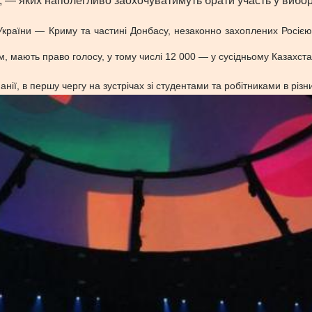
, — яких наполегливо заохочуватимуть брати участь у вибор
раїни — Криму та частині Донбасу, незаконно захоплених Росією у
, мають право голосу, у тому числі 12 000 — у сусідньому Казахстан
нії, в першу чергу на зустрічах зі студентами та робітниками в різни