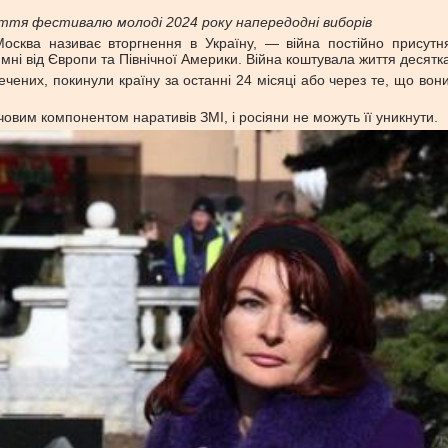
иття фестивалю молоді 2024 року напередодні виборів
осква називає вторгнення в Україну, — війна постійно присутня
ймні від Європи та Північної Америки. Війна коштувала життя десятк
ечених, покинули країну за останні 24 місяці або через те, що вон
овим компонентом наративів ЗМІ, і росіяни не можуть її уникнути.