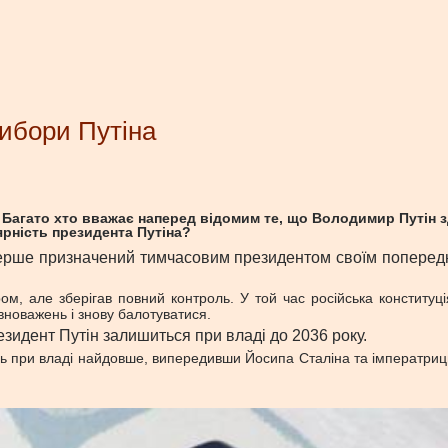
ибори Путіна
. Багато хто вважає наперед відомим те, що Володимир Путін 
ярність президента Путіна?
перше призначений тимчасовим президентом своїм поперед
ром, але зберігав повний контроль. У той час російська констит
вноважень і знову балотуватися.
резидент Путін залишиться при владі до 2036 року.
ь при владі найдовше, випередивши Йосипа Сталіна та імператрицю