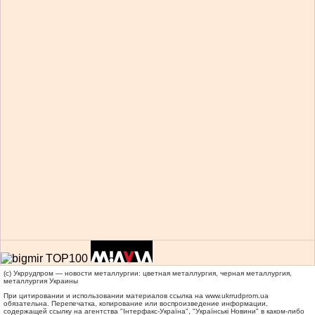
(c) Укррудпром — новости металлургии: цветная металлургия, черная металлургия,
металлургия Украины
При цитировании и использовании материалов ссылка на
www.ukrrudprom.ua
обязательна. Перепечатка, копирование или воспроизведение информации,
содержащей ссылку на агентства "Iнтерфакс-Україна", "Українськi Новини" в каком-либо