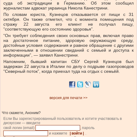
суда об экстрадиции в Германию. Об этом cообщил
журналистам адвокат украинца Никола Канестрини.
По словам юриста, Кузнецов отказывается от пищи с 31
октября. Он также отметил, что с момента помещения под
стражу 22 августа его клиент не получал пищу,
“соответствующую его состоянию здоровья”.
“Он требует соблюдения своих основных прав, включая право
на достаточное питание, здоровую окружающую среду,
достойные условия содержания и равное обращение с другими
заключенными в отношении свиданий с семьей и доступа к
информации”, — заявил Канестрини.
Напомним, бывший капитан СБУ Сергей Кузнецов был
задержан 22 августа в Италии по делу о подрыве газопроводов
“Северный поток”, когда приехал туда на отдых с семьёй.
версия для печати >>
Что скажете, Аноним?
Если Вы зарегистрированный пользователь и хотите участвовать в
дискуссии — введите
свой логин (email)
, пароль
и нажмите
| войти |
.