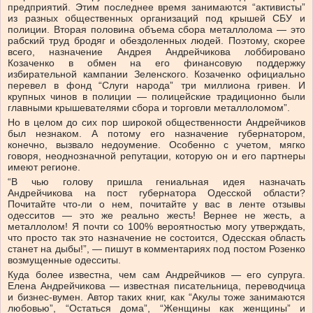
предприятий. Этим последнее время занимаются “активисты”
из разных общественных организаций под крышей СБУ и
полиции. Вторая половина объема сбора металлолома — это
рабский труд бродяг и обездоленных людей. Поэтому, скорее
всего, назначение Андрея Андрейчикова лоббировано
Козаченко в обмен на его финансовую поддержку
избирательной кампании Зеленского. Козаченко официально
перевел в фонд “Слуги народа” три миллиона гривен. И
крупных чинов в полиции — полицейские традиционно были
главными крышевателями сбора и торговли металлоломом”.
Но в целом до сих пор широкой общественности Андрейчиков
был незнаком. А потому его назначение губернатором,
конечно, вызвало недоумение. Особенно с учетом, мягко
говоря, неоднозначной репутации, которую он и его партнеры
имеют регионе.
“В чью голову пришла гениальная идея назначать
Андрейчикова на пост губернатора Одесской области?
Почитайте что-ли о нем, почитайте у вас в ленте отзывы
одесситов — это же реально жесть! Вернее не жесть, а
металлолом! Я почти со 100% вероятностью могу утверждать,
что просто так это назначение не состоится, Одесская область
станет на дыбы!”, — пишут в комментариях под постом Розенко
возмущенные одесситы.
Куда более известна, чем сам Андрейчиков — его супруга.
Елена Андрейчикова — известная писательница, переводчица
и бизнес-вумен. Автор таких книг, как “Акулы тоже занимаются
любовью”, “Остаться дома”, “Женщины как женщины” и