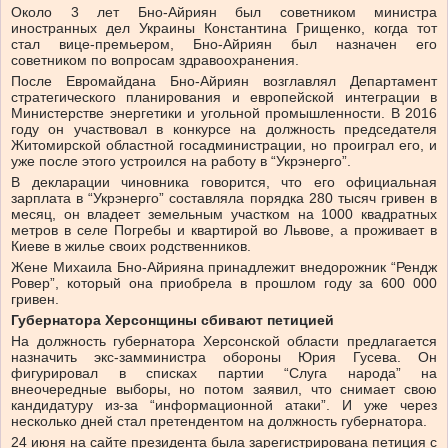
Около 3 лет Бно-Айриян был советником министра
иностранных дел Украины Константина Грищенко, когда тот
стал вице-премьером, Бно-Айриян был назначен его
советником по вопросам здравоохранения.
После Евромайдана Бно-Айриян возглавлял Департамент
стратегического планирования и европейской интеграции в
Министерстве энергетики и угольной промышленности. В 2016
году он участвовал в конкурсе на должность председателя
Житомирской областной госадминистрации, но проиграл его, и
уже после этого устроился на работу в “Укрэнерго”.
В декларации чиновника говорится, что его официальная
зарплата в “Укрэнерго” составляла порядка 280 тысяч гривен в
месяц, он владеет земельным участком на 1000 квадратных
метров в селе Погребы и квартирой во Львове, а проживает в
Киеве в жилье своих родственников.
Жене Михаила Бно-Айрияна принадлежит внедорожник “Рендж
Ровер”, который она приобрела в прошлом году за 600 000
гривен.
Губернатора Херсонщины сбивают петицией
На должность губернатора Херсонской области предлагается
назначить экс-замминистра обороны Юрия Гусева. Он
фигурировал в списках партии “Слуга народа” на
внеочередные выборы, но потом заявил, что снимает свою
кандидатуру из-за “информационной атаки”. И уже через
несколько дней стал претендентом на должность губернатора.
24 июня на сайте президента была зарегистрирована петиция с