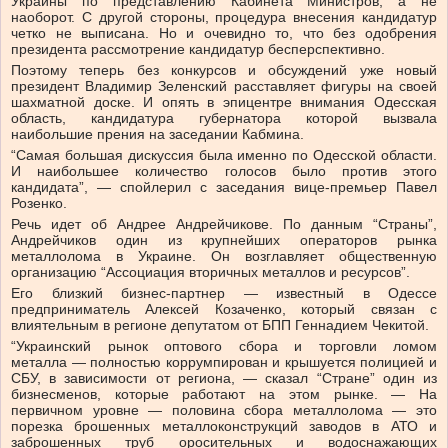
Украины по представлению Кабинета Министров, а не
наоборот. С другой стороны, процедура внесения кандидатур
четко не выписана. Но и очевидно то, что без одобрения
президента рассмотрение кандидатур бесперспективно.
Поэтому теперь без конкурсов и обсуждений уже новый
президент Владимир Зеленский расставляет фигуры на своей
шахматной доске. И опять в эпицентре внимания Одесская
область, кандидатура губернатора которой вызвала
наибольшие прения на заседании Кабмина.
“Самая большая дискуссия была именно по Одесской области.
И наибольшее количество голосов было против этого
кандидата”, — спойлерил с заседания вице-премьер Павел
Розенко.
Речь идет об Андрее Андрейчикове. По данным “Страны”,
Андрейчиков один из крупнейших операторов рынка
металлолома в Украине. Он возглавляет общественную
организацию “Ассоциация вторичных металлов и ресурсов”.
Его близкий бизнес-партнер — известный в Одессе
предприниматель Алексей Козаченко, который связан с
влиятельным в регионе депутатом от БПП Геннадием Чекитой.
“Украинский рынок оптового сбора и торговли ломом
металла — полностью коррумпирован и крышуется полицией и
СБУ, в зависимости от региона, — сказал “Стране” один из
бизнесменов, которые работают на этом рынке. — На
первичном уровне — половина сбора металлолома — это
порезка брошенных металлоконструкций заводов в АТО и
заброшенных труб оросительных и водоснажающих