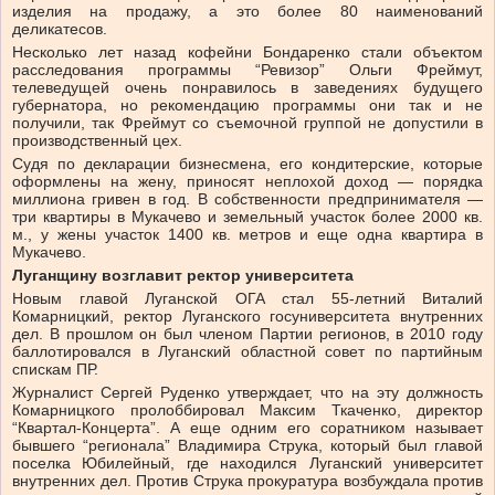
изделия на продажу, а это более 80 наименований
деликатесов.
Несколько лет назад кофейни Бондаренко стали объектом
расследования программы “Ревизор” Ольги Фреймут,
телеведущей очень понравилось в заведениях будущего
губернатора, но рекомендацию программы они так и не
получили, так Фреймут со съемочной группой не допустили в
производственный цех.
Судя по декларации бизнесмена, его кондитерские, которые
оформлены на жену, приносят неплохой доход — порядка
миллиона гривен в год. В собственности предпринимателя —
три квартиры в Мукачево и земельный участок более 2000 кв.
м., у жены участок 1400 кв. метров и еще одна квартира в
Мукачево.
Луганщину возглавит ректор университета
Новым главой Луганской ОГА стал 55-летний Виталий
Комарницкий, ректор Луганского госуниверситета внутренних
дел. В прошлом он был членом Партии регионов, в 2010 году
баллотировался в Луганский областной совет по партийным
спискам ПР.
Журналист Сергей Руденко утверждает, что на эту должность
Комарницкого пролоббировал Максим Ткаченко, директор
“Квартал-Концерта”. А еще одним его соратником называет
бывшего “регионала” Владимира Струка, который был главой
поселка Юбилейный, где находился Луганский университет
внутренних дел. Против Струка прокуратура возбуждала против