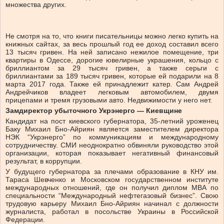
множества других.
Не смотря на то, что книги писательницы можно легко купить на
книжных сайтах, за весь прошлый год ее доход составил всего
13 тысяч гривен. На ней записано нежилое помещение, три
квартиры в Одессе, дорогие ювелирные украшения, кольцо с
бриллиантом за 29 тысяч гривен, а также серьги с
бриллиантами за 189 тысяч гривен, которые ей подарили на 8
марта 2017 года. Также ей принадлежит катер. Сам Андрей
Андрейчиков владеет легковым автомобилем, двумя
прицепами и тремя грузовыми авто. Недвижимости у него нет.
Замдиректор убыточного Укрэнерго — Киевщине
Кандидат на пост киевского губернатора, 35-летний уроженец
Баку Михаил Бно-Айриян является заместителем директора
НЭК “Укрэнерго” по коммуникациям и международному
сотрудничеству. СМИ неоднократно обвиняли руководство этой
организации, которая показывает негативный финансовый
результат, в коррупции.
У будущего губернатора за плечами образование в КНУ им.
Тараса Шевченко и Московском государственном институте
международных отношений, где он получил диплом МВА по
специальности “Международный нефтегазовый бизнес”. Свою
трудовую карьеру Михаил Бно-Айриян начинал с должности
журналиста, работал в посольстве Украины в Российской
Федерации.