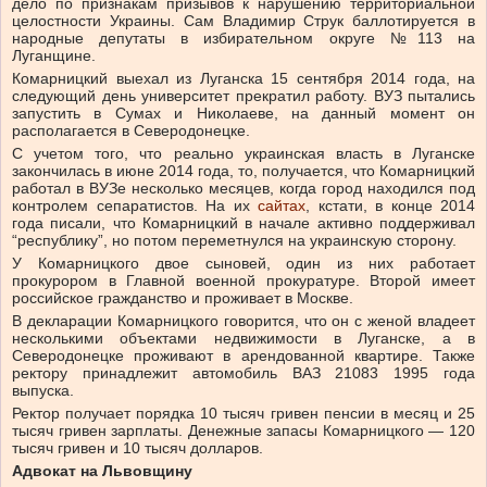
дело по признакам призывов к нарушению территориальной
целостности Украины. Сам Владимир Струк баллотируется в
народные депутаты в избирательном округе №113 на
Луганщине.
Комарницкий выехал из Луганска 15 сентября 2014 года, на
следующий день университет прекратил работу. ВУЗ пытались
запустить в Сумах и Николаеве, на данный момент он
располагается в Северодонецке.
С учетом того, что реально украинская власть в Луганске
закончилась в июне 2014 года, то, получается, что Комарницкий
работал в ВУЗе несколько месяцев, когда город находился под
контролем сепаратистов. На их
сайтах
, кстати, в конце 2014
года писали, что Комарницкий в начале активно поддерживал
“республику”, но потом переметнулся на украинскую сторону.
У Комарницкого двое сыновей, один из них работает
прокурором в Главной военной прокуратуре. Второй имеет
российское гражданство и проживает в Москве.
В декларации Комарницкого говорится, что он с женой владеет
несколькими объектами недвижимости в Луганске, а в
Северодонецке проживают в арендованной квартире. Также
ректору принадлежит автомобиль ВАЗ 21083 1995 года
выпуска.
Ректор получает порядка 10 тысяч гривен пенсии в месяц и 25
тысяч гривен зарплаты. Денежные запасы Комарницкого — 120
тысяч гривен и 10 тысяч долларов.
Адвокат на Львовщину