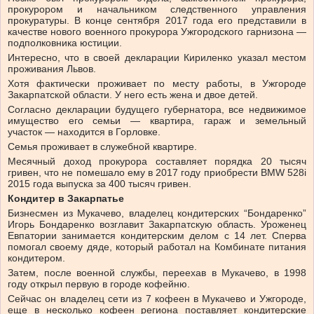
прокурором и начальником следственного управления
прокуратуры. В конце сентября 2017 года его представили в
качестве нового военного прокурора Ужгородского гарнизона —
подполковника юстиции.
Интересно, что в своей декларации Кириленко указал местом
проживания Львов.
Хотя фактически проживает по месту работы, в Ужгороде
Закарпатской области. У него есть жена и двое детей.
Согласно декларации будущего губернатора, все недвижимое
имущество его семьи — квартира, гараж и земельный
участок — находится в Горловке.
Семья проживает в служебной квартире.
Месячный доход прокурора составляет порядка 20 тысяч
гривен, что не помешало ему в 2017 году приобрести BMW 528i
2015 года выпуска за 400 тысяч гривен.
Кондитер в Закарпатье
Бизнесмен из Мукачево, владелец кондитерских “Бондаренко”
Игорь Бондаренко возглавит Закарпатскую область. Уроженец
Евпатории занимается кондитерским делом с 14 лет. Сперва
помогал своему дяде, который работал на Комбинате питания
кондитером.
Затем, после военной службы, переехав в Мукачево, в 1998
году открыл первую в городе кофейню.
Сейчас он владелец сети из 7 кофеен в Мукачево и Ужгороде,
еще в несколько кофеен региона поставляет кондитерские