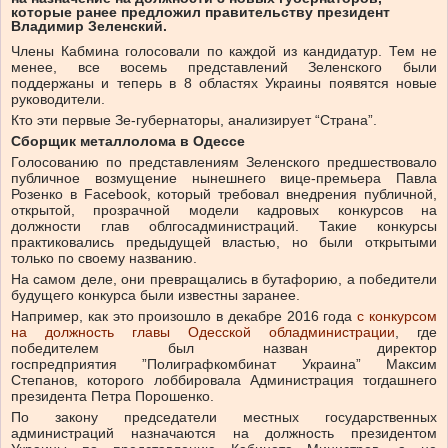
которые ранее предложил правительству президент
Владимир Зеленский.
Члены Кабмина голосовали по каждой из кандидатур. Тем не
менее, все восемь представлений Зеленского были
поддержаны и теперь в 8 областях Украины появятся новые
руководители.
Кто эти первые Зе-губернаторы, анализирует “Страна”.
Сборщик металлолома в Одессе
Голосованию по представлениям Зеленского предшествовало
публичное возмущение нынешнего вице-премьера Павла
Розенко в Facebook, который требовал внедрения публичной,
открытой, прозрачной модели кадровых конкурсов на
должности глав облгосадминистраций. Такие конкурсы
практиковались предыдущей властью, но были открытыми
только по своему названию.
На самом деле, они превращались в бутафорию, а победители
будущего конкурса были известны заранее.
Например, как это произошло в декабре 2016 года
с конкурсом
на должность главы Одесской обладминистрации
, где
победителем был назван директор
госпредприятия ”Полиграфкомбинат Украина” Максим
Степанов, которого лоббировала Администрация тогдашнего
президента Петра Порошенко.
По закону председатели местных государственных
администраций назначаются на должность президентом