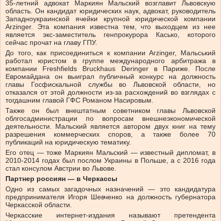
35-летний адвокат Маркиян Мальский возглавит Львовскую
область. Он кандидат юридических наук, адвокат, руководитель
Западноукраинской ячейки крупной юридической компании
Arzinger. Эта компания известна тем, что выходцем из нее
является экс-заместитель генпрокурора Касько, которого
сейчас прочат на главу ГПУ.
До того, как присоединиться к компании Arzinger, Мальський
работал юристом в группе международного арбитража в
компании Freshfields Bruckhaus Deringer в Париже. После
Евромайдана он выиграл публичный конкурс на должность
главы Госфискальной службы во Львовской области, но
отказался от этой должности из-за расхождений во взглядах с
тогдашним главой ГФС Романом Насировым.
Также он был внештатным советником главы Львовской
облгосадминистрации по вопросам внешнеэкономической
деятельности. Мальский является автором двух книг на тему
разрешения коммерческих споров, а также более 70
публикаций на юридическую тематику.
Его отец — тоже Маркиян Мальский — известный дипломат, в
2010-2014 годах был послом Украины в Польше, а с 2016 года
стал консулом Австрии во Львове.
Партнер россиян — в Черкассы
Одно из самых загадочных назначений — это кандидатура
предпринимателя Игоря Шевченко на должность губернатора
Черкасской области.
Черкасские интернет-издания называют претендента