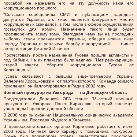
просьбой не назначать его на эту должность из-за его
коррупционного прошлого.
“Согласно сообщениям СМИ и публикациям народных
депутатов Украины, это лицо является фигурантом многих
коррупционных скандалов, в том числе в сфере осуществления
госзакупок для армии. Назначение такого лица будет
противоречить всему тому, благодаря чему вы на последних
выборах стали президентом Украины, обещая новые лица
народу Украины и реальную борьбу с коррупцией”, — пишет
автор петиции Дмитрий Исаенко.
Протестовать против назначения Гусева пришли активисты и
под Кабмин. На их плакатах были надписи “Нет реинкарнации
старой власти. Уберите коррупционера Гусева от
Херсонщины”.
Гусева связывают с бывшим вице-премьером Украины
Валерием Хорошковским, от партии которого “Команда озимого
поколения” он баллотировался в Раду в 2002 году.
Военный прокурор из Ужгорода — на Донецкую область
Председателем Донецкой ОГА станет 33-летний военный
прокурор из Ужгорода Павел Кириленко, который является
уроженцем Горловки Донецкой области.
В 2008 году он окончил Национальную юридическую академию
Украины им. Ярослава Мудрого в Харькове.
В правоохранительных органах Кириленко работает с июля
2008 года. Начинал свою карьеру с помощника прокурора.
Позже был прокурором отдела, заместителем прокурора,