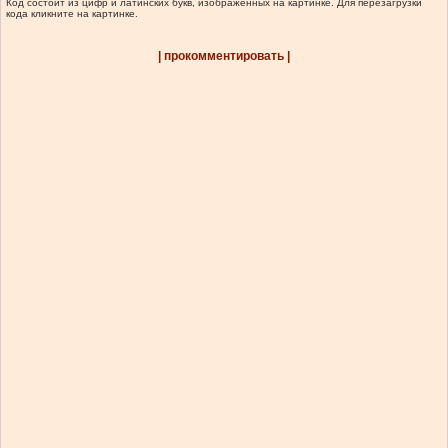
Код состоит из цифр и латинских букв, изображенных на картинке. Для перезагрузки
кода кликните на картинке.
| прокомментировать |