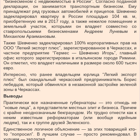
“бизнесменом с недвижимостью в России”. Согласно поданной
декларации, он занимается транспортным бизнесом. Ему
принадлежат ряд грузовых автомобилей и прицепов. Шевченко
задекларировал квартиру в России площадью 104 кв. м,
приобретенную им в 2017 году, а также нежилое помещение и
земельный участок, которыми он владеет совместно со
ставропольськими бизнесменами Андреем Луневым и
Михаилом Арзимановым.
Также Шевченко задекларировал 100% корпоративных прав на
ООО “Легкий экспорт плюс”, зарегистрированное в Черкассах, и
частное предприятие “Гермес — Шевченко Игорь”, главный
офис которого зарегистрирован в итальянском городе Римини.
Он отметил, что владеет наличными в размере около 600 тысяч
евро.
Интересно, что ранее владельцем юрлица “Легкий экспорт
плюс” был скандальный черкасский предприниматель Борис
лебедцов, который обвинялся в незаконной застройке зеленой
зоны в Черкассах.
Выводы
Практически все назначенные губернаторы — это отнюдь не
“новые лица”, а представители местных элит и бизнеса. Причем
с крайне неоднозначным бекграундом. Их трудно отнести как к
неким известным реформаторам (или вообще идейным
людям), так и к группе друзей Зеленского.
Единственное логичное объяснение — за этих товарищей кто-
то “попросил”. В лучшем случае — просто рекомендовал. В
худшем — заплатил.