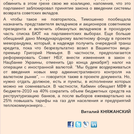
обвинить в этом грехе свою же коалицию, напомнив, что это
парламент заблокировал принятие закона о введении системы
возврата советских вкладов.
А чтобы такое не повторилось, Тимошенко пообещала
назначить представителя вкладчиков и акционеров советником
президента и включить обманутых вкладчиков в проходную
часть списка БЮТ на парламентских выборах. Еще больше
обещаний дано Международному валютному фонду в проекте
меморандума, который, в надежде получить очередной транш
кредита, пока что безрезультатно возил в Вашингтон вице-
премьер Григорий Немыря. В частности, предполагается
реформировать Совет НБУ, внести изменения в закон о
Нацбанке Украины, отменить (до конца декабря!) налог на
операции с иностранной валютой. “Мы будем воздерживаться
от введения новых мер административного контроля на
валютном рынке”, — говорится также в проекте документа. Но,
нужно отдать должное, есть и пункты, в исполнении которых
можно не сомневаться. В частности, Кабмин обещает МВФ в
бюджете-2010 на 40% сократить объем бюджетных средств на
реструктуризацию банков, а после выборов ежеквартально на
25% повышать тарифы на газ для населения и предприятий
теплокоммунэнерго...
Виталий КНЯЖАНСКИЙ