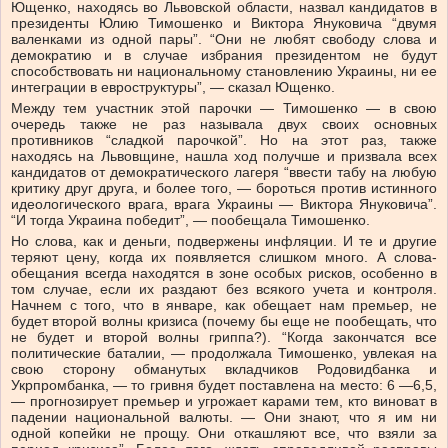
Ющенко, находясь во Львовской области, назвал кандидатов в
президенты Юлию Тимошенко и Виктора Януковича “двумя
валенками из одной пары”. “Они не любят свободу слова и
демократию и в случае избрания президентом не будут
способствовать ни национальному становлению Украины, ни ее
интеграции в евроструктуры”, — сказал Ющенко.
Между тем участник этой парочки — Тимошенко — в свою
очередь также не раз называла двух своих основных
противников “сладкой парочкой”. Но на этот раз, также
находясь на Львовщине, нашла ход получше и призвала всех
кандидатов от демократического лагеря “ввести табу на любую
критику друг друга, и более того, — бороться против истинного
идеологического врага, врага Украины — Виктора Януковича”.
“И тогда Украина победит”, — пообещала Тимошенко.
Но слова, как и деньги, подвержены инфляции. И те и другие
теряют цену, когда их появляется слишком много. А слова-
обещания всегда находятся в зоне особых рисков, особенно в
том случае, если их раздают без всякого учета и контроля.
Начнем с того, что в январе, как обещает нам премьер, не
будет второй волны кризиса (почему бы еще не пообещать, что
не будет и второй волны гриппа?). “Когда закончатся все
политические баталии, — продолжала Тимошенко, увлекая на
свою сторону обманутых вкладчиков Родовидбанка и
Укрпромбанка, — то гривня будет поставлена на место: 6 —6,5,
— прогнозирует премьер и угрожает карами тем, кто виноват в
падении национальной валюты. — Они знают, что я им ни
одной копейки не прощу. Они откашляют все, что взяли за