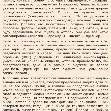
период кризиса”. Более того, ждать справедливой расправы
осталось недолго, поскольку, по Тимошенко, “наша экономика
уже пять месяцев, если брать месяц к месяцу, демонстрирует
определенное становление”. И тут же премьер себе
противоречит (“сегодня у нас только 50% тех доходов в
бюджете, которые были в прошлые годы”) и забывает о мирных
призывах (“потому что искусственно созданы сегодня все
проблемы группой людей, а там и Ющенко, и Янукович, я не
буду перечислять всю группу, в которой они уже все четко
запланировли: Янукович — президент, Ющенко — премьер”).
Качество слов следовало бы улучшить, а количество — хотя бы
чуть- чуть ограничить. Потому что чем их больше, тем меньше к
ним веры. И, тем не менее, предвыборные векселя смело
раздаются направо и налево... На днях были почти обещаны
огромные (30%) дивиденды 11 миллионам миноритарных
участников акционерных обществ, которым правительство, как
представляется, даже и в законе о бюджете не вправе
указывать (премьер: “но этот бюджет нам умышленно
заблокировали”).
А больше всего впечатляют соглашения с Союзом обманутых
вкладчиков и акционеров, которым предложена защита едва ли
не на все случаи жизни, а главное — продолжение выплат
компенсаций депозитов и страховок советских времен. И прав
глава вкладчиков Богдан Рафалюк: “Это может сделать только
один наш народный президент Юлия Владимировна”. Но она
была настроена довольно самокритично и призналась: “Мы
потеряли время, когда нужно было до кризиса возвратить и
завершить выплату одной тысячи гривен”. Правда, не забыла