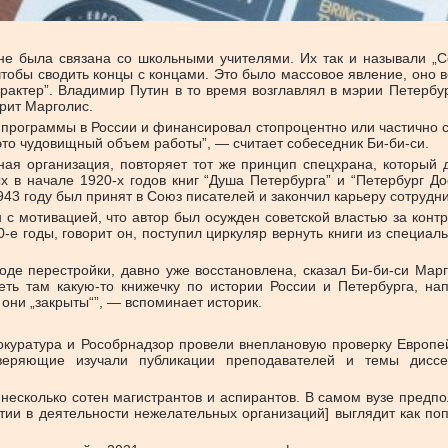
е была связана со школьными учителями. Их так и называли „Сор
чтобы сводить концы с концами. Это было массовое явление, оно
рактер”. Владимир Путин в то время возглавлял в мэрии Петербур
рит Марголис.
программы в России и финансировал стопроцентно или частично со
 это чудовищный объем работы”, — считает собеседник Би-би-си.
ая организация, повторяет тот же принцип спецхрана, который 
 в начале 1920-х годов книг “Душа Петербурга” и “Петербург Дос
1943 году был принят в Союз писателей и закончил карьеру сотрудн
ан с мотивацией, что автор был осужден советской властью за ко
-е годы, говорит он, поступил циркуляр вернуть книги из специа
оде перестройки, давно уже восстановлена, сказал Би-би-си Марг
ть там какую-то книжечку по истории России и Петербурга, на
 они „закрыты“”, — вспоминает историк.
окуратура и Рособрнадзор провели внеплановую проверку Европе
оверяющие изучали публикации преподавателей и темы дисс
 несколько сотен магистрантов и аспирантов. В самом вузе предпо
тии в деятельности нежелательных организаций] выглядит как поп