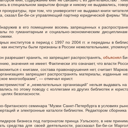
тором книг, содержание книг не связано с их деятельностью”. Книг
лись в специальном закрытом фонде и никому не выдавались, гово
прокуратуры, при том, что университет не выдавал книги читателям
тва, сказал Би-би-си управляющий партнер юридической фирмы “М
обнаружив в его помещении восемь запрещенных к распростране
иалы по гуманитарным и социально-экономическим дисциплинам
номики.
ных институтов в период с 1997 по 2004 гг. и переданы в библио
о как институты были признаны в России нежелательными, упомяну
он разрешает хранить, но запрещает распространять,
объяснял
Би-
ию, значения не имеет. Фактически это означает, что власти Росс
омиться с книгами, состава правонарушения нет, считает Марков.
рганизациях запрещает распространять материалы, изданные не
кое многообразие”, — отмечал юрист.
 „экстремистов“ и „нежелательных организаций“ нельзя выдавать н
ались по этому поводу с коллегами из других библиотек и юрист
в целях безопасности.
о-британского семинара “Музеи Санкт-Петербурга в условиях рын
ертаций и электронные каталоги библиотек. Редактором сборник
деров бизнеса под патронатом принца Уэльского, в нем принимал
ть средства для своей деятельности, рассказал Би-би-си Марг