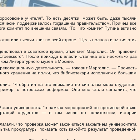
осовские учителя“. То есть десятки, может быть, даже тысячи
 всячески поддерживалось тогдашним правительством. Причем все
га комитет по внешним связям. “То, что комитет Путина активно
тни или тысячи книг по всей стране. “Цель полного изъятия этих
действовал в советское время, отмечает Марголис. Он приводит
тоевского”. После прихода к власти Сталина его несколько раз
иком Литературного музея в Москве.
нтрреволюционную деятельность, — говорит Марголис. — Прочесть
льного хранения на полки, что библиотекари исполнили с большим
олис. “Я обратил на это внимание по сигналам моих студентов,
пример, о петровских реформах. Они мне стали сигналить, что
йского университета “в рамках мероприятий по противодействию
ертаций студентов — в том числе по политологии, истории
лагали, что проверка может закончиться закрытием университета
ытка прокуратуры показать хоть какой-то результат проведенной