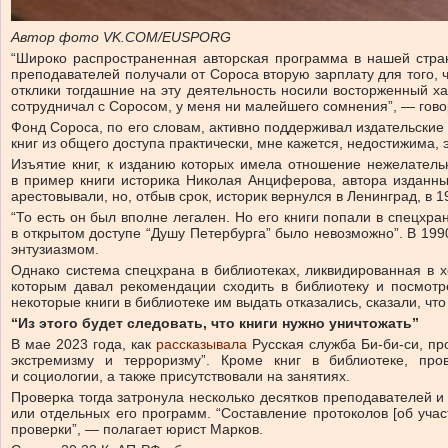
Автор фото VK.COM/EUSPORG
“Широко распространенная авторская программа в нашей стран
преподавателей получали от Сороса вторую зарплату для того, 
отклики тогдашние на эту деятельность носили восторженный ха
сотрудничал с Соросом, у меня ни малейшего сомнения”, — гово
Фонд Сороса, по его словам, активно поддерживал издательские 
книг из общего доступа практически, мне кажется, недостижима,
Изъятие книг, к изданию которых имела отношение нежелательн
в пример книги историка Николая Анциферова, автора изданных
арестовывали, но, отбыв срок, историк вернулся в Ленинград, в 
“То есть он был вполне легален. Но его книги попали в спецхр
в открытом доступе “Душу Петербурга” было невозможно”. В 1990
энтузиазмом.
Однако система спецхрана в библиотеках, ликвидированная в х
которым давал рекомендации сходить в библиотеку и посмотре
некоторые книги в библиотеке им выдать отказались, сказали, что
“Из этого будет следовать, что книги нужно уничтожать”
В мае 2023 года, как
рассказывала
Русская служба Би-би-си, пр
экстремизму и терроризму”. Кроме книг в библиотеке, пр
и социологии, а также присутствовали на занятиях.
Проверка тогда затронула несколько десятков преподавателей и
или отдельных его программ. “Составление протоколов [об учас
проверки”, — полагает юрист Марков.