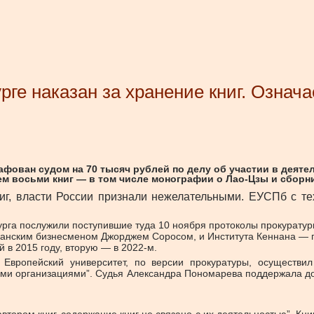
ге наказан за хранение книг. Означае
афован судом на 70 тысяч рублей по делу об участии в деят
ем восьми книг — в том числе монографии о Лао-Цзы и сборни
г, власти России признали нежелательными. ЕУСПб с тех
рга послужили поступившие туда 10 ноября протоколы прокуратур
риканским бизнесменом Джорджем Соросом, и Института Кеннана —
 в 2015 году, вторую — в 2022-м.
 Европейский университет, по версии прокуратуры, осуществил
ми организациями”. Судья Александра Пономарева поддержала дов