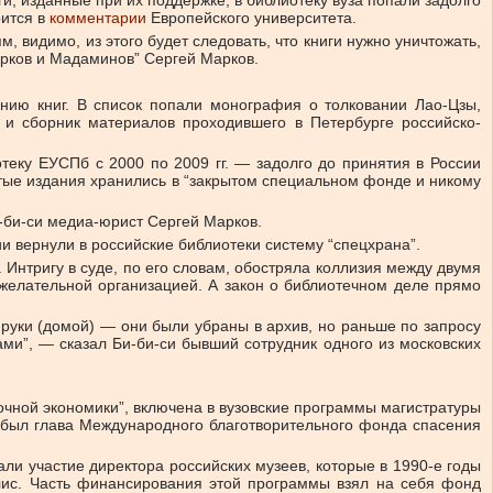
и, изданные при их поддержке, в библиотеку вуза попали задолго
рится в
комментарии
Европейского университета.
, видимо, из этого будет следовать, что книги нужно уничтожать,
арков и Мадаминов” Сергей Марков.
нию книг. В список попали монография о толковании Лао-Цзы,
 и сборник материалов проходившего в Петербурге российско-
теку ЕУСПб с 2000 по 2009 гг. — задолго до принятия в России
тые издания хранились в “закрытом специальном фонде и никому
би-си медиа-юрист Сергей Марков.
ии вернули в российские библиотеки систему “спецхрана”.
 Интригу в суде, по его словам, обостряла коллизия между двумя
желательной организацией. А закон о библиотечном деле прямо
а руки (домой) — они были убраны в архив, но раньше по запросу
ами”, — сказал Би-би-си бывший сотрудник одного из московских
очной экономики”, включена в вузовские программы магистратуры
а был глава Международного благотворительного фонда спасения
и участие директора российских музеев, которые в 1990-е годы
олис. Часть финансирования этой программы взял на себя фонд