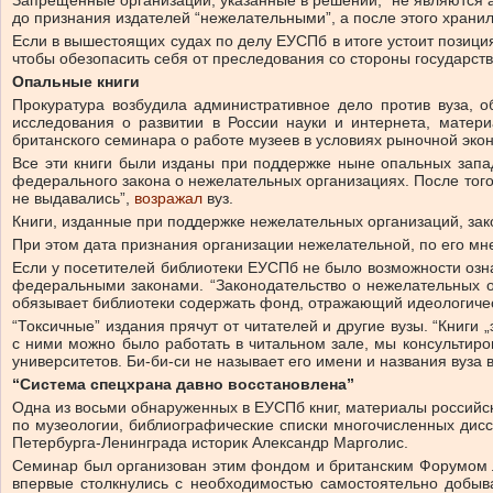
Запрещенные организации, указанные в решении, “не являются ав
до признания издателей “нежелательными”, а после этого храни
Если в вышестоящих судах по делу ЕУСПб в итоге устоит позиция 
чтобы обезопасить себя от преследования со стороны государс
Опальные книги
Прокуратура возбудила административное дело против вуза, 
исследования о развитии в России науки и интернета, матер
британского семинара о работе музеев в условиях рыночной эко
Все эти книги были изданы при поддержке ныне опальных запад
федерального закона о нежелательных организациях. После тог
не выдавались”,
возражал
вуз.
Книги, изданные при поддержке нежелательных организаций, зак
При этом дата признания организации нежелательной, по его мнен
Если у посетителей библиотеки ЕУСПб не было возможности ознак
федеральными законами. “Законодательство о нежелательных о
обязывает библиотеки содержать фонд, отражающий идеологичес
“Токсичные” издания прячут от читателей и другие вузы. “Книги
с ними можно было работать в читальном зале, мы консультиров
университетов. Би-би-си не называет его имени и названия вуза 
“Система спецхрана давно восстановлена”
Одна из восьми обнаруженных в ЕУСПб книг, материалы российск
по музеологии, библиографические списки многочисленных дисс
Петербурга-Ленинграда историк Александр Марголис.
Семинар был организован этим фондом и британским Форумом ли
впервые столкнулись с необходимостью самостоятельно добыва