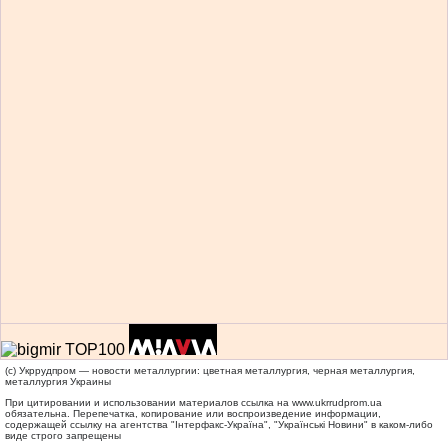
(c) Укррудпром — новости металлургии: цветная металлургия, черная металлургия,
металлургия Украины
При цитировании и использовании материалов ссылка на
www.ukrrudprom.ua
обязательна. Перепечатка, копирование или воспроизведение информации,
содержащей ссылку на агентства "Iнтерфакс-Україна", "Українськi Новини" в каком-либо
виде строго запрещены