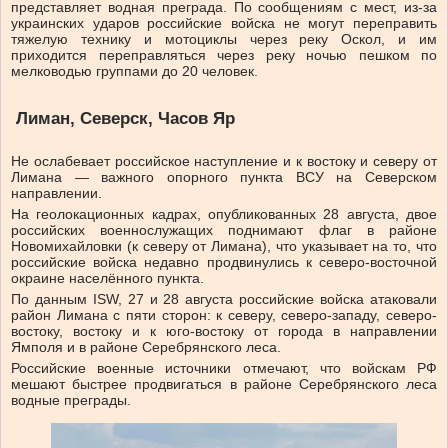
представляет водная преграда. По сообщениям с мест, из-за
украинских ударов российские войска не могут переправить
тяжелую технику и мотоциклы через реку Оскол, и им
приходится переправляться через реку ночью пешком по
мелководью группами до 20 человек.
Лиман, Северск, Часов Яр
Не ослабевает российское наступление и к востоку и северу от
Лимана — важного опорного пункта ВСУ на Северском
направлении.
На геолокационных кадрах, опубликованных 28 августа, двое
российских военнослужащих поднимают флаг в районе
Новомихайловки (к северу от Лимана), что указывает на то, что
российские войска недавно продвинулись к северо-восточной
окраине населённого пункта.
По данным ISW, 27 и 28 августа российские войска атаковали
район Лимана с пяти сторон: к северу, северо-западу, северо-
востоку, востоку и к юго-востоку от города в направлении
Ямполя и в районе Серебрянского леса.
Российские военные источники отмечают, что войскам РФ
мешают быстрее продвигаться в районе Серебрянского леса
водные преграды.