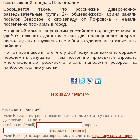
связывающей города с Павлоградом.
Сообщается также, что российские диверсионно-
разведывательные группы 2-й общевойсковой армии заняли
посёлок Зверовое к юго-западу от Покровска и начали
постепенно проникать в город.
На данный момент передовым российским подразделениям не
удаётся накопить достаточно сил для полноценного штурма,
поскольку они вынуждены вести бои за удержание захваченных
районов.
Но нет признаков и того, что у ВСУ получится каким-то образом
переломить ситуацию — им постоянно приходится отражать
многочисленные российские атаки, направляя резервы на
наиболее горячие участки.
версия для печати >>
Что скажете, Аноним?
Если Вы зарегистрированный пользователь и хотите участвовать в
дискуссии — введите
свой логин (email)
, пароль
и нажмите
| войти |
.
Если Вы еще не зарегистрировались, зайдите на
страницу регистрации
.