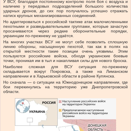
У ВСУ, благодаря постоянному контролю поля боя с воздуха и
наличию у передовых подразделений большого количества
ударных дронов, до сих пор получалось успешно отражать
натиск крупных механизированных соединений.
Но адаптироваться к российской тактике атак малочисленными
пехотными и разведывательными группами, которые зачастую
просачиваются через редкие оборонительные порядки,
украинцам по-прежнему не удаётся.
На многих участках ВСУ не могут себе позволить сплошную
линию обороны, насыщенную пехотой, так как в полях на
открытой местности такие позиции очень уязвимы. Этим
пользуются российские войска, обходя украинские боевые
точки, проникая им в тыл и накапливая силы для нового броска.
Наиболее сложная для ВСУ ситуация по-прежнему
складывается вокруг Покровска, а также на Лиманском
направлении и в Харьковской области в районе Купянска.
Но сначала — о ситуации на Южнодонецком направлении, где
бои перекинулись на территорию уже Днепропетровской
области.