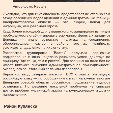
Автор фото,
Reuters
Очевидно, что для ВСУ опасность представляет не столько сам
заход российских подразделений в административные границы
Днепропетровской области — это, скорее, повод для
инфошума, чем реальная угроза.
Куда более насущной для украинского командования выглядит
необходимость стабилизировать всю линию фронта к западу от
Донецка — иначе возрастает нагрузка на соединения,
обороняющиеся южнее, в районе того же Гуляйполя,
усиливается давление на их логистику.
Российская группировка “Восток” получила серьёзные
подкрепления и явно нацелена развивать успех, действуя по
принципу “где тонко, там и рвётся”. Для военных на поле боя не
имеет никакого значения административная принадлежность
очередного занятого ими села или лесополосы.
Вероятно, ввод резервов позволит ВСУ отразить очередную
российскую атаку — по сообщениям с мест, на южном выступе
Днепропетровской области российское продвижение удалось
остановить. Но решение локальной проблемы не снимает
других проблем украинской армии на южнодонецком и других
направлениях.
Район Купянска