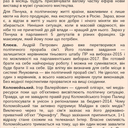
раз в місяць будуть присвячувати вагому частку ефірів новій
виставці в музеї сучасного мистецтва.
Для Пінчука, в політичному житті країни, важливими є лише
квоти на його продукцію, яка експортується в Росію. Зараз, вони
є, а відтак в житті у нього все добре і нічого міняти він не
збирається. Нинішня ситуація, коли в масовій свідомості, він
ніби то не причетний до дій влади — кращий для нього. Зараз у
Пінчука в парламенті 5 депутатів в різних фракціях. Це
максимум, який йому поки що потрібен.
Клюєв.
Андрій Петрович давно вже перетворився на
політичного прораба сім'ї. Його головне завдання —
залишитися керівником тіньового штабу ПР на виборах-2015 і
по можливості на парламентських виборах-2017. Він готовий
брати на себе найчорнішу роботу. І можна не сумніватися, він
буде брати її на себе. Ще влітку він визначив для себе місце в
системі Януковича — він політичний прораб сім'ї. Не ідеолог, не
один з керівників, а всього навсього керівник групи виконавців.
Без жодної перспективи прорватися на вищі сходинки.
Коломойський.
Ігор Валерійович — єдиний олігарх, чиї медіа-
ресурси поки що об'єктивно висвітлюють політичну ситуацію.
Правда, це не завадило правій руці Коломойського Ігорю Палиці
проголосувати в унісон з регіоналами за бюджет-2014. Чому
Коломойський так активно підтримує Майдан в своїх медіа?
Виключно через те, що сім'я зазіхає на його державно-
приватний об'єкт “Укрнафту”. Якщо зазіхання припиняться, 1+1
відразу стане схожим на телеканал Інтер. Власне сміливість
Коломойського тримається на тому, що він один може завалити