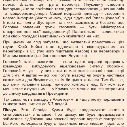
преси. Власне, ця група пропонує Януковичу створити
інформаційне та політичне гетто для псевдоопозиційних каналів
та псевдоопозиціонерів. Самий яскравий приклад — створення
нового інформаційного каналу, куди підуть всі “опозиціонери” з
Інтера на чолі з Шустером, та яких асоціюють з Льовочкіним.
Головне завдання групи газовиків — бути ініціаторами
створення новітньої псевдоопозиції. Паралельно — залишитися
при своїх посадах і максимально укріпитися на них.
При цьому не слід забувати, що четвертий представник цієї
групи Юрій Бойко став одночасно і відповідальним за
переговори з ЄС (так його підставив Азаров) і за переговори з
Митним союзом (так його посилив Янукович).
Головний плюс газовиків — вони єдині справді працюють
командою і вибудовують ешелоновану ситему оборони.
Головний мінус — у них поки немає ексклюзивної пропозиції
для сім'ї. А відтак — всі їхні потуги навряд чи будуть настільки
важливими для Януковича, як їм би цього хотілося. Тим більше,
що їхній головний козир, начебто контроль над Кличком все
менш стає актуальним — у Кличка все менше шансів потрапити
до списку кандидатів в Президенти.
Так само, як і в випадку з Ахметовим, в наступному парламенті
їх квота зменшиться до 5-7 людей.
Пінчук.
Зять Леоніда Кучми буде продовжувати активно
співпрацювати з владою. При цьому, він буде продовжувати
займатися відбілюванням власної персони через філантропію.
Всі його телеканали будуть правильно висвітлювати події, але