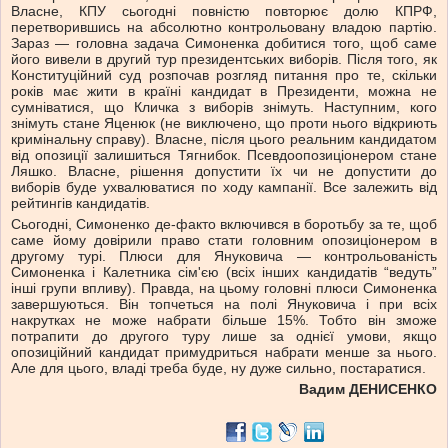
Власне, КПУ сьогодні повністю повторює долю КПРФ,
перетворившись на абсолютно контрольовану владою партію.
Зараз — головна задача Симоненка добитися того, щоб саме
його вивели в другий тур президентських виборів. Після того, як
Конституційний суд розпочав розгляд питання про те, скільки
років має жити в країні кандидат в Президенти, можна не
сумніватися, що Кличка з виборів знімуть. Наступним, кого
знімуть стане Яценюк (не виключено, що проти нього відкриють
кримінальну справу). Власне, після цього реальним кандидатом
від опозиції залишиться Тягнибок. Псевдоопозиціонером стане
Ляшко. Власне, рішення допустити їх чи не допустити до
виборів буде ухвалюватися по ходу кампанії. Все залежить від
рейтингів кандидатів.
Сьогодні, Симоненко де-факто включився в боротьбу за те, щоб
саме йому довірили право стати головним опозиціонером в
другому турі. Плюси для Януковича — контрольованість
Симоненка і Калетника сім'єю (всіх інших кандидатів “ведуть”
інші групи впливу). Правда, на цьому головні плюси Симоненка
завершуються. Він топчеться на полі Януковича і при всіх
накрутках не може набрати більше 15%. Тобто він зможе
потрапити до другого туру лише за однієї умови, якщо
опозиційний кандидат примудриться набрати менше за нього.
Але для цього, владі треба буде, ну дуже сильно, постаратися.
Вадим ДЕНИСЕНКО