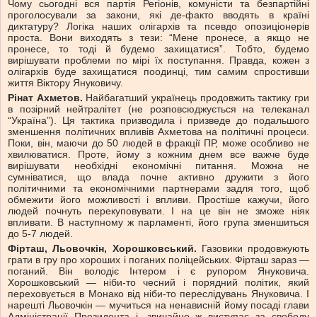
Чому сьогодні вся партія Регіонів, комуністи та безпартійні
проголосували за закони, які де-факто вводять в країні
диктатуру? Логіка наших олігархів та псевдо опозиціонерів
проста. Вони виходять з тези: “Мене пронесе, а якщо не
пронесе, то тоді й будемо захищатися”. Тобто, будемо
вирішувати проблеми по мірі їх поступання. Правда, кожен з
олігархів буде захищатися поодинці, тим самим спростивши
життя Віктору Януковичу.
Рінат Ахметов.
Найбагатший українець продовжить тактику гри
в позірний нейтралітет (не розповсюджується на телеканал
“Україна”). Ця тактика призводила і призведе до подальшого
зменшення політичних впливів Ахметова на політичні процеси.
Поки, він, маючи до 50 людей в фракції ПР, може особливо не
хвилюватися. Проте, йому з кожним днем все важче буде
вирішувати необхідні економічні питання. Можна не
сумніватися, що влада почне активно дружити з його
політичними та економічними партнерами задля того, щоб
обмежити його можливості і впливи. Простіше кажучи, його
людей почнуть перекуповувати. І на це він не зможе ніяк
впливати. В наступному ж парламенті, його група зменшиться
до 5-7 людей.
Фірташ, Льовочкін, Хорошковський.
Газовики продовжують
грати в гру про хороших і поганих поліцейських. Фірташ зараз —
поганий. Він володіє Інтером і є рупором Януковича.
Хорошковський — ніби-то чесний і порядний політик, який
переховується в Монако від ніби-то переслідувань Януковича. І
нарешті Льовочкін — мучиться на ненависній йому посаді глави
Адміністрації Президента і, звичайно ж виступає за свободу