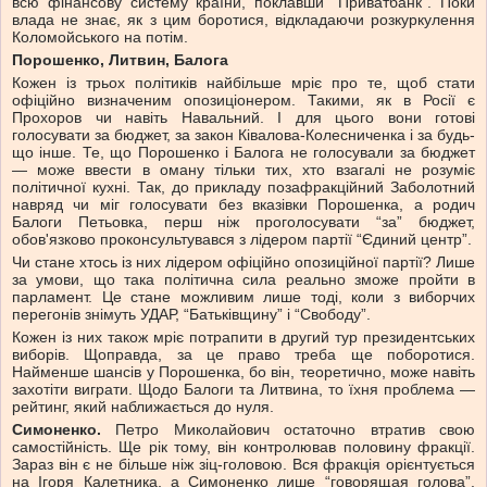
всю фінансову систему країни, поклавши “Приватбанк”. Поки
влада не знає, як з цим боротися, відкладаючи розкуркулення
Коломойського на потім.
Порошенко, Литвин, Балога
Кожен із трьох політиків найбільше мріє про те, щоб стати
офіційно визначеним опозиціонером. Такими, як в Росії є
Прохоров чи навіть Навальний. І для цього вони готові
голосувати за бюджет, за закон Ківалова-Колесниченка і за будь-
що інше. Те, що Порошенко і Балога не голосували за бюджет
— може ввести в оману тільки тих, хто взагалі не розуміє
політичної кухні. Так, до прикладу позафракційний Заболотний
навряд чи міг голосувати без вказівки Порошенка, а родич
Балоги Петьовка, перш ніж проголосувати “за” бюджет,
обов'язково проконсультувався з лідером партії “Єдиний центр”.
Чи стане хтось із них лідером офіційно опозиційної партії? Лише
за умови, що така політична сила реально зможе пройти в
парламент. Це стане можливим лише тоді, коли з виборчих
перегонів знімуть УДАР, “Батьківщину” і “Свободу”.
Кожен із них також мріє потрапити в другий тур президентських
виборів. Щоправда, за це право треба ще поборотися.
Найменше шансів у Порошенка, бо він, теоретично, може навіть
захотіти виграти. Щодо Балоги та Литвина, то їхня проблема —
рейтинг, який наближається до нуля.
Симоненко.
Петро Миколайович остаточно втратив свою
самостійність. Ще рік тому, він контролював половину фракції.
Зараз він є не більше ніж зіц-головою. Вся фракція орієнтується
на Ігоря Калетника, а Симоненко лише “говорящая голова”.