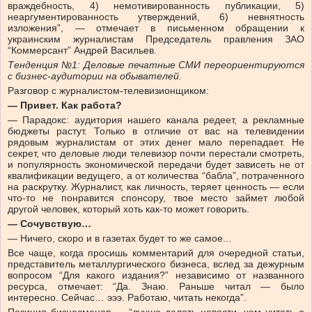
враждебность, 4) немотивированность публикации, 5)
неаргументированность утверждений, 6) невнятность
изложения”, — отмечает в письменном обращении к
украинским журналистам Председатель правления ЗАО
“Коммерсант” Андрей Васильев.
Тенденция №1: Деловые печатные СМИ переориентируются
с бизнес-аудитории на обывателей.
Разговор с журналистом-телевизионщиком:
— Привет. Как работа?
— Парадокс: аудитория нашего канала редеет, а рекламные
бюджеты растут. Только в отличие от вас на телевидении
рядовым журналистам от этих денег мало перепадает. Не
секрет, что деловые люди телевизор почти перестали смотреть,
и популярность экономической передачи будет зависеть не от
квалификации ведущего, а от количества “бабла”, потраченного
на раскрутку. Журналист, как личность, теряет ценность — если
что-то не понравится спонсору, твое место займет любой
другой человек, который хоть как-то может говорить.
— Сочувствую…
— Ничего, скоро и в газетах будет то же самое...
Все чаще, когда просишь комментарий для очередной статьи,
представитель металлургического бизнеса, вслед за дежурным
вопросом “Для какого издания?” независимо от названного
ресурса, отмечает: “Да. Знаю. Раньше читал — было
интересно. Сейчас… эээ. Работаю, читать некогда”.
Позиция бизнесменов — “лучше делать новости, чем читать о