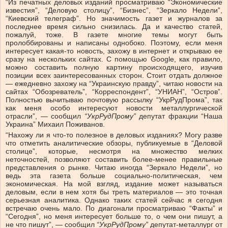
“Из печатных деловых изданий просматриваю “Экономические
известия”, “Деловую столицу”, “Бизнес”, “Зеркало Недели”,
“Киевский телеграф”. Но значимость газет и журналов за
последнее время сильно снизилась. Да и качество статей,
пожалуй, тоже. В газете многие темы могут быть
пролоббированы и написаны однобоко. Поэтому, если меня
интересует какая-то новость, захожу в интернет и открываю ее
сразу на нескольких сайтах. С помощью Google, как правило,
можно составить полную картину происходящего, изучив
позиции всех заинтересованных сторон. Стоит отдать должное
— ежедневно захожу на “Украинскую правду”, читаю новости на
сайтах “Обозреватель”, “Корреспондент”, “УНИАН”, “Остров”.
Полностью вычитываю почтовую рассылку “УкрРудПрома”, так
как меня особо интересуют новости металлургической
отрасли”, — сообщил
“УкрРудПрому”
депутат фракции “Наша
Украина” Михаил Поживанов.
“Нахожу ли я что-то полезное в деловых изданиях? Могу разве
что отметить аналитические обзоры, публикуемые в “Деловой
столице”, которые, несмотря на множество мелких
неточностей, позволяют составить более-менее правильные
представления о рынке. Читаю иногда “Зеркало Недели”, но
ведь эта газета больше социально-политическая, чем
экономическая. На мой взгляд, издание может называться
деловым, если в нем хотя бы треть материалов — это точная
серьезная аналитика. Однако таких статей сейчас я сегодня
встречаю очень мало. По диагонали просматриваю “Факты” и
“Сегодня”, но меня интересует больше то, о чем они пишут, а
не что пишут”, — сообщил
“УкрРудПрому”
депутат-металлург от