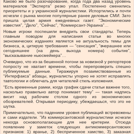
Каково же было разочарование, когда года два назад уровень
материалов “Эксперта” резко упал. Постепенно сменились
приоритеты и у украинской журналистики. Испортились и почти
исчезли с рынка многие популярные ранее деловые СМИ. Зато
пришла целая армия ежедневных газет: “Экономические
известия”, “Дело”, “Сейчас”, “Коммерсант-Украина”…
Новые игроки поспешили внедрить свои стандарты. Теперь
главным поводом для написания статьи во многих
экономических изданиях является не актуальность темы для
бизнеса, а, цитирую требования — “сенсация”, “вчерашнее или
сегодняшнее (на день выхода номера) событие”,
“высказывание ньюсмейкера”…
Очевидно, что из-за бешенной погони за новизной у репортеров
попросту не хватает времени, чтобы перепроверить спешно
публикуемые данные. Тиражируя позаимствованные из
“Интерфакса” абзацы, журналисты упорно не хотят исправлять
тавтологии и облегчать для читателей стиль изложения.
“Есть временные рамки, когда график сдачи статьи важнее того,
насколько правильно автор понимает тему” — такая надпись
висит над рабочим столом одного из экономических
обозревателей. Открывая периодику, убеждаешься, что это не
шутка.
Примечательно, что падением уровня публикаций встревожены
и сами издатели. “Из коммерсантовской журналистики исчезли
некогда основополагающие для нее критерии. Отсюда
появление у заметок следующих антикоммерсантовских
признаков: 1) вранье, 2) беспричинное хамство, 3) заказная