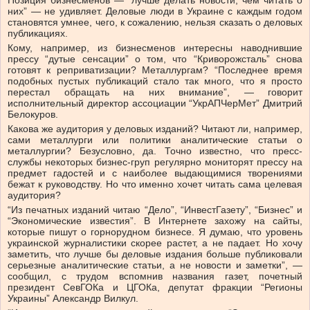
них” — не удивляет. Деловые люди в Украине с каждым годом
становятся умнее, чего, к сожалению, нельзя сказать о деловых
публикациях.
Кому, например, из бизнесменов интересны наводнившие
прессу “дутые сенсации” о том, что “Криворожсталь” снова
готовят к реприватизации? Металлургам? “Последнее время
подобных пустых публикаций стало так много, что я просто
перестал обращать на них внимание”, — говорит
исполнительный директор ассоциации “УкрАПЧерМет” Дмитрий
Белокуров.
Какова же аудитория у деловых изданий? Читают ли, например,
сами металлурги или политики аналитические статьи о
металлургии? Безусловно, да. Точно известно, что пресс-
службы некоторых бизнес-груп регулярно мониторят прессу на
предмет гадостей и с наиболее выдающимися творениями
бежат к руководству. Но что именно хочет читать сама целевая
аудитория?
“Из печатных изданий читаю “Дело”, “ИнвестГазету”, “Бизнес” и
“Экономические известия”. В Интернете захожу на сайты,
которые пишут о горнорудном бизнесе. Я думаю, что уровень
украинской журналистики скорее растет, а не падает. Но хочу
заметить, что лучше бы деловые издания больше публиковали
серьезные аналитические статьи, а не новости и заметки”, —
сообщил, с трудом вспомнив названия газет, почетный
президент СевГОКа и ЦГОКа, депутат фракции “Регионы
Украины” Александр Вилкул.