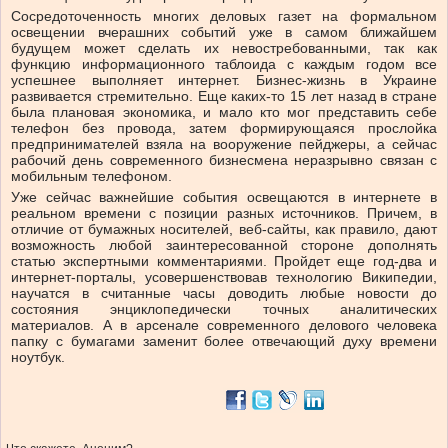
Сосредоточенность многих деловых газет на формальном
освещении вчерашних событий уже в самом ближайшем
будущем может сделать их невостребованными, так как
функцию информационного таблоида с каждым годом все
успешнее выполняет интернет. Бизнес-жизнь в Украине
развивается стремительно. Еще каких-то 15 лет назад в стране
была плановая экономика, и мало кто мог представить себе
телефон без провода, затем формирующаяся прослойка
предпринимателей взяла на вооружение пейджеры, а сейчас
рабочий день современного бизнесмена неразрывно связан с
мобильным телефоном.
Уже сейчас важнейшие события освещаются в интернете в
реальном времени с позиции разных источников. Причем, в
отличие от бумажных носителей, веб-сайты, как правило, дают
возможность любой заинтересованной стороне дополнять
статью экспертными комментариями. Пройдет еще год-два и
интернет-порталы, усовершенствовав технологию Википедии,
научатся в считанные часы доводить любые новости до
состояния энциклопедически точных аналитических
материалов. А в арсенале современного делового человека
папку с бумагами заменит более отвечающий духу времени
ноутбук.