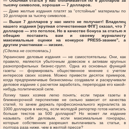
— Обычная статья у нас оплачивается по 6 долларов за
тысячу символов, хорошая — 7 долларов.
— Даже желтые издания платят за “отстойные” материалы по
10 долларов за тысячу символов…
— Выше 7 долларов у нас никто не получает! Владелец
нашего издания [крупная отечественная ФПГ] сказал, что 7
долларов — это потолок. Но в качестве бонуса за статью я
обещаю поставить вам и своему журналисту
максимальные оценки на конкурсе PRESS-звание”, а
другим участникам — низкие.
(Сделка не состоялась.)
Украинские деловые издания — не самостоятельны. Они, как
правило, являются убыточным довеском к активам крупных
разнопрофильных бизнес-групп. Одна из основных функций
газеты — формировать общественное мнение с учетом
интересов своих хозяев. Можно привести десяток примеров,
когда предприимчивые бизнесмены создавали и раскручивали
деловое издание с расчетом заработать, перепродав его какой-
нибудь политической силе.
Логику таких хозяев легко понять: если тираж газеты в
ближнесрочной перспективе не сильно зависит от качества
статей, то зачем держать профессионального журналиста за
1000 долларов в месяц, если молодой репортер готов написать
больше текстов за 500 долларов? Но может ли издание
называть себя деловым, если максимальные гонорары,
которые собственник разрешил выплачивать за статьи, в
полтора раза ниже, чем в желтой прессе?