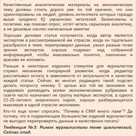
Качественные аналитические материалы на экономическую
тему должны стоить дорого уже по той причине, что они
ориентированы на людей, уровень интеллекта которых гораздо
выше среднего IQ украинских читателей. Бизнесмены и
политики, как показал опрос, хотят читать серьезную аналитику,
а не дешевые наспех написанные заметки.
Хорошая деловая статья получается, когда автор является
экспертом в рассматриваемой им отрасли, когда он тщательно
разобрался в теме, перепроверил данные, узнал разные точки
зрения экспертов, хорошо подумал над собранной
информацией, чтобы максимально понятно, лаконично и
красиво ее изложить.
Раньше в некоторых изданиях стимулом для журналистов
служил механизм гонорарной разметки, когда редактор
рассчитывал оплату в зависимости от актуальности и качества
каждой статьи. Сейчас во многих редакциях такой подсчет
делать попросту некому. С целью все той же экономии на
издержках руководить всеми экономическими рубриками в
газете часто назначают не группу матерых экспертов, а одного
22-25-летнего энергичного парня, хорошо разбирающегося
максимум в одной отрасли экономики.
Кто-то еще хочет спросить: “Почему в СМИ много лажи”? Да
потому, что в подавляющем большинстве изданий журналистам
не выгодно перепроверять данные и качественно писать!
Тенденция №3: Рынок журналистики тоже циклический.
Сейчас спад.