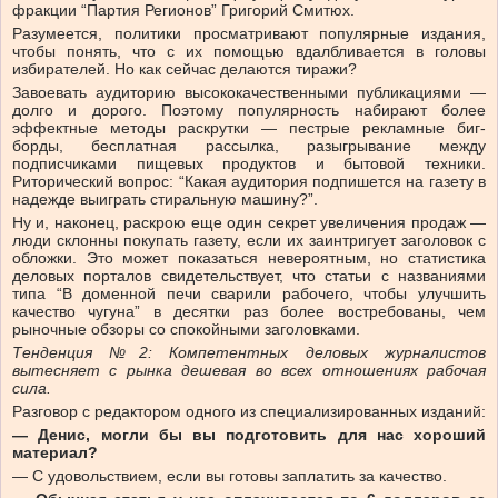
фракции “Партия Регионов” Григорий Смитюх.
Разумеется, политики просматривают популярные издания,
чтобы понять, что с их помощью вдалбливается в головы
избирателей. Но как сейчас делаются тиражи?
Завоевать аудиторию высококачественными публикациями —
долго и дорого. Поэтому популярность набирают более
эффектные методы раскрутки — пестрые рекламные биг-
борды, бесплатная рассылка, разыгрывание между
подписчиками пищевых продуктов и бытовой техники.
Риторический вопрос: “Какая аудитория подпишется на газету в
надежде выиграть стиральную машину?”.
Ну и, наконец, раскрою еще один секрет увеличения продаж —
люди склонны покупать газету, если их заинтригует заголовок с
обложки. Это может показаться невероятным, но статистика
деловых порталов свидетельствует, что статьи с названиями
типа “В доменной печи сварили рабочего, чтобы улучшить
качество чугуна” в десятки раз более востребованы, чем
рыночные обзоры со спокойными заголовками.
Тенденция №2: Компетентных деловых журналистов
вытесняет с рынка дешевая во всех отношениях рабочая
сила.
Разговор с редактором одного из специализированных изданий:
— Денис, могли бы вы подготовить для нас хороший
материал?
— С удовольствием, если вы готовы заплатить за качество.