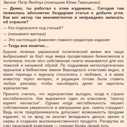
Звонок: Петр Якобчук (помощник Юлии Тимошенко)
— Денис, ты работал с этим изданием… Сегодня там
появилась абсолютно бездарная статья о добыче угля.
Как мог автор так некомпетентно и неправдиво написать
об отрасли?
— Кто подписался под статьей?
—
(называет автора)
— Это настоящая фамилия главного редактора издания
— Тогда все понятно…
Бурное течение украинской политической жизни все чаще
выбрасывает за борт еще вчера процветавших бизнесменов и
политиков, после чего собственная газета оказывается для них
тяжелой и ненужной обузой. По подшивкам металлургических
журналов в библиотеке имени Вернадского отчетливо видно, в
какие периоды к журналу относились с любовью, а в какие
инвестор терял интерес, и редакция готова была ставить
любую рекламу, чтобы насобирать денег на зарплаты
журналистам.
Принято считать, что журналистике выгодно, когда в стране
нестабильность. Как выразился один из классиков, “прессу
кормят несчастья”. Однако когда нестабильность лишает
собственника уверенности в завтрашнем дне, газеты страдают.
Ведь если предприниматель допускает возможность продажи
издания, то он вряд ли захочет вкладывать деньги, время и
нервы в создание высококачественного продукта. Раскрутка за
счет нецелевой аудитории — гораздо более легкий путь.