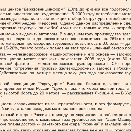
ым центра “Держзовнишинформ” (ДЗИ), до кризиса все подотрасли
е машиностроение, судостроение. В 2009 году потребление метал
шзаводы сохранили свои позиции в общей структуре потребления
зидент УАМ Андрей Федосеев. Однако данное распределение сдел
орговые структуры “за скобки” и учитывать только конечных потре
 можно выделить автопром. В минувшем году производство здесь
апреле текущего года показатели снова сократились: на 26% к ян
то же время производство грузовиков повысилось в 3,8 раза — до 
а 15-20%, так что особых планов на этот промышленный сектор пос
ката — железнодорожное машиностроение и его основа — вагонос
эта цифра может превысить показатели 2008 года (около 30 ты
Основной фактор — железнодорожные грузоперевозки в СНГ пер
чение потребления грузовых железнодорожных вагонов в России
Действительно, за четыре месяца текущего года производство груз
левой ассоциации “Укрсудпром” Виктора Лисицкого, через пят
 с предприятиями России. “Дело в том, что через два-три года
с высотой борта до 20 метров, — рассказывает Лисицкий. — В Укра
”.
щности сворачиваются из-за нерентабельности, и это формирует 
ей силы, а также исходных материалов производства.
ктивный интерес России к приходу на украинские кораблестроит
-производственного комплекса газотурбиностроения “Заря-Машпр
кже планы достройки ракетного крейсера “Украина” и закладки на 
ине ни при каких условиях не вырастет более чем на 10% относите