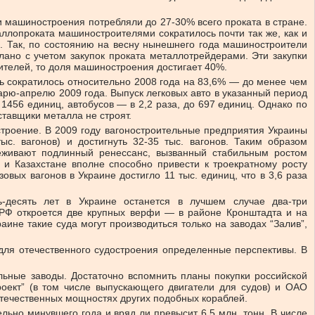
 машиностроения потребляли до 27-30% всего проката в стране.
лопроката машиностроителями сократилось почти так же, как и
. Так, по состоянию на весну нынешнего года машиностроители
ано с учетом закупок проката металлотрейдерами. Эти закупки
бителей, то доля машиностроения достигает 40%.
 сократилось относительно 2008 года на 83,6% — до менее чем
варю-апрелю 2009 года. Выпуск легковых авто в указанный период
1456 единиц, автобусов — в 2,2 раза, до 697 единиц. Однако по
тавщики металла не строят.
троение. В 2009 году вагоностроительные предприятия Украины
с. вагонов) и достигнуть 32-35 тыс. вагонов. Таким образом
еживают подлинный ренессанс, вызванный стабильным ростом
 и Казахстане вполне способно привести к троекратному росту
овых вагонов в Украине достигло 11 тыс. единиц, что в 3,6 раза
ь-десять лет в Украине останется в лучшем случае два-три
 в РФ откроется две крупных верфи — в районе Кронштадта и на
ине такие суда могут производиться только на заводах “Залив”,
для отечественного судостроения определенные перспективы. В
ельные заводы. Достаточно вспомнить планы покупки российской
оект” (в том числе выпускающего двигатели для судов) и ОАО
отечественных мощностях других подобных кораблей.
льно минувшего года и вряд ли превысит 6,5 млн. тонн. В числе