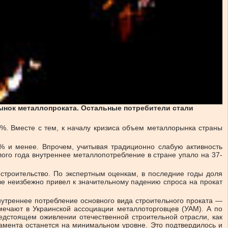
рынок металлопроката. Остальные потребители стали
%. Вместе с тем, к началу кризиса объем металлорынка страны
% и менее. Впрочем, учитывая традиционно слабую активность
ого года внутреннее металлопотребление в стране упало на 37-
троительство. По экспертным оценкам, в последние годы доля
тве неизбежно привел к значительному падению спроса на прокат
нутреннее потребление основного вида строительного проката —
мечают в Украинской ассоциации металлоторговцев (УАМ). А по
едстоящем оживлении отечественной строительной отрасли, как
тамента останется на минимальном уровне. Это подтвердилось и