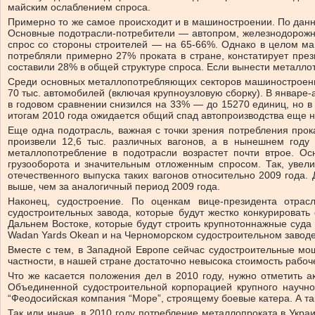
майским ослаблением спроса.
Примерно то же самое происходит и в машиностроении. По данн
Основные подотрасли-потребители — автопром, железнодорожно
спрос со стороны строителей — на 65-66%. Однако в целом ма
потребляли примерно 27% проката в стране, констатирует пре
составили 28% в общей структуре спроса. Если вынести металлот
Среди основных металлопотребляющих секторов машиностроения
70 тыс. автомобилей (включая крупноузловую сборку). В январе-
в годовом сравнении снизился на 33% — до 15270 единиц, но в 
итогам 2010 года ожидается общий спад автопроизводства еще н
Еще одна подотрасль, важная с точки зрения потребления про
произвели 12,6 тыс. различных вагонов, а в нынешнем году 
металлопотребление в подотрасли возрастет почти втрое. 
грузооборота и значительным отложенным спросом. Так, увели
отечественного выпуска таких вагонов относительно 2009 года. 
выше, чем за аналогичный период 2009 года.
Наконец, судостроение. По оценкам вице-президента отрас
судостроительных завода, которые будут жестко конкурировать
Дальнем Востоке, которые будут строить крупнотоннажные суда 
Wadan Yards Okean и на Черноморском судостроительном заводе
Вместе с тем, в Западной Европе сейчас судостроительные мо
частности, в нашей стране достаточно невысока стоимость рабоч
Что же касается положения дел в 2010 году, нужно отметить а
Объединенной судостроительной корпорацией крупного научно
“Феодосийская компания “Море”, строящему боевые катера. А та
Так или иначе, в 2010 году потребление металлопроката в Укра