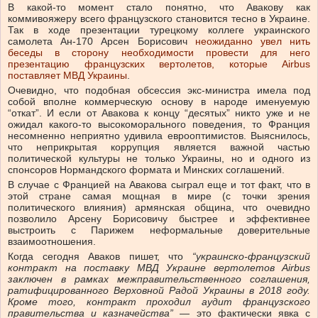
В какой-то момент стало понятно, что Авакову как
коммивояжеру всего французского становится тесно в Украине.
Так в ходе презентации турецкому коллеге украинского
самолета Ан-170 Арсен Борисович
неожиданно увел нить
беседы в сторону необходимости провести для него
презентацию французских вертолетов, которые Airbus
поставляет МВД Украины
.
Очевидно, что подобная обсессия экс-министра имела под
собой вполне коммерческую основу в народе именуемую
“откат”. И если от Авакова к концу “десятых” никто уже и не
ожидал какого-то высокоморального поведения, то Франция
несомненно неприятно удивила еврооптимистов. Выяснилось,
что неприкрытая коррупция является важной частью
политической культуры не только Украины, но и одного из
спонсоров Нормандского формата и Минских соглашений.
В случае с Францией на Авакова сыграл еще и тот факт, что в
этой стране самая мощная в мире (с точки зрения
политического влияния) армянская община, что очевидно
позволило Арсену Борисовичу быстрее и эффективнее
выстроить с Парижем неформальные доверительные
взаимоотношения.
Когда сегодня Аваков пишет, что
“украинско-французский
контракт на поставку МВД Украине вертолетов Airbus
заключен в рамках межправительственного соглашения,
ратифицированного Верховной Радой Украины в 2018 году.
Кроме того, контракт проходил аудит французского
правительства и казначейства”
— это фактически явка с