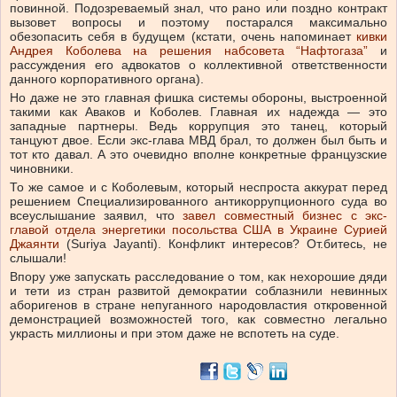
повинной. Подозреваемый знал, что рано или поздно контракт
вызовет вопросы и поэтому постарался максимально
обезопасить себя в будущем (кстати, очень напоминает
кивки
Андрея Коболева на решения набсовета “Нафтогаза”
и
рассуждения его адвокатов о коллективной ответственности
данного корпоративного органа).
Но даже не это главная фишка системы обороны, выстроенной
такими как Аваков и Коболев. Главная их надежда — это
западные партнеры. Ведь коррупция это танец, который
танцуют двое. Если экс-глава МВД брал, то должен был быть и
тот кто давал. А это очевидно вполне конкретные французские
чиновники.
То же самое и с Коболевым, который неспроста аккурат перед
решением Специализированного антикоррупционного суда во
всеуслышание заявил, что
завел совместный бизнес с экс-
главой отдела энергетики посольства США в Украине Сурией
Джаянти
(Suriya Jayanti). Конфликт интересов? От.битесь, не
слышали!
Впору уже запускать расследование о том, как нехорошие дяди
и тети из стран развитой демократии соблазнили невинных
аборигенов в стране непуганного народовластия откровенной
демонстрацией возможностей того, как совместно легально
украсть миллионы и при этом даже не вспотеть на суде.