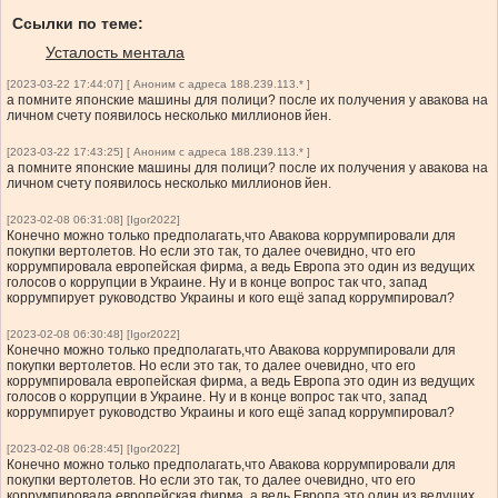
Ссылки по теме:
Усталость ментала
[2023-03-22 17:44:07] [ Аноним с адреса 188.239.113.* ]
а помните японские машины для полици? после их получения у авакова на
личном счету появилось несколько миллионов йен.
[2023-03-22 17:43:25] [ Аноним с адреса 188.239.113.* ]
а помните японские машины для полици? после их получения у авакова на
личном счету появилось несколько миллионов йен.
[2023-02-08 06:31:08] [Igor2022]
Конечно можно только предполагать,что Авакова коррумпировали для
покупки вертолетов. Но если это так, то далее очевидно, что его
коррумпировала европейская фирма, а ведь Европа это один из ведущих
голосов о коррупции в Украине. Ну и в конце вопрос так что, запад
коррумпирует руководство Украины и кого ещё запад коррумпировал?
[2023-02-08 06:30:48] [Igor2022]
Конечно можно только предполагать,что Авакова коррумпировали для
покупки вертолетов. Но если это так, то далее очевидно, что его
коррумпировала европейская фирма, а ведь Европа это один из ведущих
голосов о коррупции в Украине. Ну и в конце вопрос так что, запад
коррумпирует руководство Украины и кого ещё запад коррумпировал?
[2023-02-08 06:28:45] [Igor2022]
Конечно можно только предполагать,что Авакова коррумпировали для
покупки вертолетов. Но если это так, то далее очевидно, что его
коррумпировала европейская фирма, а ведь Европа это один из ведущих