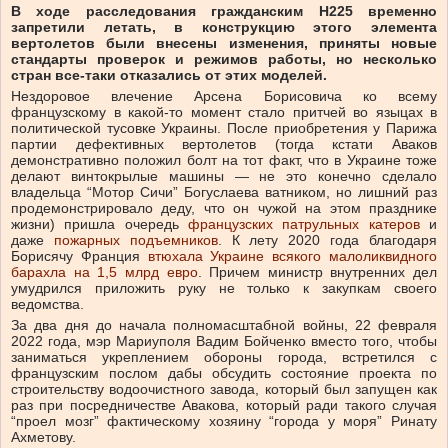
В ходе расследования гражданским H225 временно
запретили летать, в конструкцию этого элемента
вертолетов были внесены изменения, приняты новые
стандарты проверок и режимов работы, но несколько
стран все-таки отказались от этих моделей.
Нездоровое влечение Арсена Борисовича ко всему
французскому в какой-то момент стало притчей во языцах в
политической тусовке Украины. После приобретения у Парижа
партии дефективных вертолетов (тогда кстати Аваков
демонстративно положил болт на тот факт, что в Украине тоже
делают винтокрылые машины — не это конечно сделало
владельца “Мотор Сичи” Богуслаева ватником, но лишний раз
продемонстрировало деду, что он чужой на этом празднике
жизни) пришла очередь
французских патрульных катеров
и
даже
пожарных подъемников
. К лету 2020 года благодаря
Борисячу Франция
втюхала Украине всякого малоликвидного
барахла на 1,5 млрд евро
. Причем министр внутренних дел
умудрился приложить руку не только к закупкам своего
ведомства.
За два дня до начала полномасштабной войны, 22 февраля
2022 года, мэр Мариуполя Вадим Бойченко вместо того, чтобы
заниматься укреплением обороны города, встретился с
французским послом дабы обсудить состояние проекта по
строительству водоочистного завода, который был запущен как
раз при посредничестве Авакова, который ради такого случая
“проел мозг” фактическому хозяину “города у моря” Ринату
Ахметову.