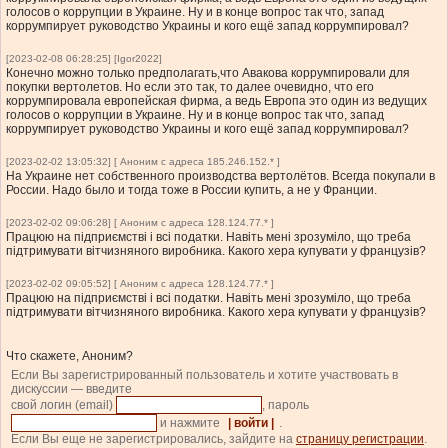
голосов о коррупции в Украине. Ну и в конце вопрос так что, запад
коррумпирует руководство Украины и кого ещё запад коррумпировал?
[2023-02-08 06:28:25] [Igor2022]
Конечно можно только предполагать,что Авакова коррумпировали для
покупки вертолетов. Но если это так, то далее очевидно, что его
коррумпировала европейская фирма, а ведь Европа это один из ведущих
голосов о коррупции в Украине. Ну и в конце вопрос так что, запад
коррумпирует руководство Украины и кого ещё запад коррумпировал?
[2023-02-02 13:05:32] [ Аноним с адреса 185.246.152.* ]
На Украине нет собственного производства вертолётов. Всегда покупали в
России. Надо было и тогда тоже в России купить, а не у Франции.
[2023-02-02 09:06:28] [ Аноним с адреса 128.124.77.* ]
Працюю на підприємстві і всі податки. Навіть мені зрозуміло, що треба
підтримувати вітчизняного виробника. Какого хера купувати у французів?
[2023-02-02 09:05:52] [ Аноним с адреса 128.124.77.* ]
Працюю на підприємстві і всі податки. Навіть мені зрозуміло, що треба
підтримувати вітчизняного виробника. Какого хера купувати у французів?
Что скажете, Аноним?
Если Вы зарегистрированный пользователь и хотите участвовать в
дискуссии — введите
свой логин (email)
, пароль
и нажмите
| войти |
.
Если Вы еще не зарегистрировались, зайдите на
страницу регистрации
.