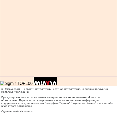
(c) Укррудпром — новости металлургии: цветная металлургия, черная металлургия,
металлургия Украины
При цитировании и использовании материалов ссылка на
www.ukrrudprom.ua
обязательна. Перепечатка, копирование или воспроизведение информации,
содержащей ссылку на агентства "Iнтерфакс-Україна", "Українськi Новини" в каком-либо
виде строго запрещены
Сделано в miavia estudia.