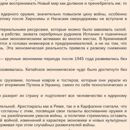
удем воспринимать Новый мир как должное и пренебрегать им, то
 ядерного оружия, значительно повысили цену войны, особенно
этому после Хиросимы и Нагасаки сверхдержавы не вступали в
атериальными ресурсами, которые можно было завоевать силой.
а в рабство, захвата серебряных рудников Испании и пшеничных
ными экономическими активами во многих местах. В Кремниевой
ится в головах инженеров и предпринимателей, а не на том, что
шь. Эта экономическая реальность привела к резкому снижению
— крупные экономики периода после 1945 года развивались без
развивалась. Китайское экономическое чудо было достигнуто без
ю грузовики, полные ковров и тостеров, которые они украли из
ет вторжение Путина в Украину, самих по себе технологических и
и разорит их страну и подтолкнет все человечество к ядерному
льной. Аристократы как в Риме, так и в Карфагене считали, что
и согласны с этим, посвящая свои таланты воспеванию оружия и
 на разоблачение ужасов войны, а политики стремились оставить
й войной, изменений в характере экономики и новых культурных
ерживая при этом случайных разжигателей войны.