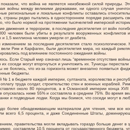
 показали, что война не является неизбежной силой природы. Эт
чая войны между великими державами, ни одного случая уничт
нные региональные и локальные конфликты оставались относитель
а, страны редко пытались в одностороннем порядке расширить св
 То, что было нормой на протяжении тысячелетий имперской истори
ие движения и терроризм, в последние десятилетия от войн поги
000 человек были убиты в результате вооруженных конфликтов 
 и 1,5 миллиона человек умерли от диабета.
изменением за последние десятилетия стало психологическое. Н
вели Рим и Карфаген, были десятилетия мира, но каждый римлян
мировались под влиянием постоянного ожидания войны.
лось. Если Старый мир означал лишь “временное отсутствие войны
о их соседи могут вторгнуться и уничтожить их. Тунисцы перестал
ы не боялись, что из-за горизонта может внезапно появиться фид
енные бюджеты.
№ 1 в бюджете каждой империи, султаната, королевства и респуб
 оплату труда солдат, строительство стен и военных кораблей. Ри
ставлял около 80 процентов, а в Османской империи конца XVII
е опускалась ниже 55% и составляла в среднем 75%. Во время вел
анки и подводные лодки. Когда мы боимся, что соседи могут в люб
здо более обнадеживающим материалом для чтения, чем все ког
ли всего 6,5 процента, и даже Соединенные Штаты, доминирующ
нием, правительства могли вкладывать гораздо больше денег в 
мер, составляли 10,5 процента от государственного бюджета, ч