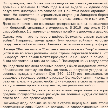
Это трагедия, тем более что последние несколько десятилетий
времени к времени. С 1945 года мы не видели ни одного слу
результате иностранного завоевания. При этом более ограниче
знаю. Но, несмотря на израильскую оккупацию Западного берег
израильская оккупация привлекает столько внимания и критики.
Даже если принять во внимание гражданские войны, повстанческ
или болезней, связанных с ожирением. В 2019 году около 70 
самоубийство, 1,3 миллиона человек погибли в дорожных авариях
Однако мир — это не просто цифры. Возможно, самым важным 
войны”. Например, между тремя Пуническими войнами, которые 
разрушен в любой момент. Политика, экономика и культура фор
В конце 20-го — начале 21-го века значение слова “мир” измени
(хотя и не во всех) регионах мира страны перестали бояться, чт
никарагуанская армия может броситься на Сан-Хосе, а самоанц
были обеспокоены такими вещами? Посмотрев на их государств
До недавнего времени военные расходы были ожидаемой статьей 
образование, потому что большая часть их ресурсов уходила на
военные нужды; в империи Сун (960—1279) этот показатель со
расходов в государственных расходах Великобритании никогда н
режимы влезали в долги, чтобы финансировать свои пулеметы, т
народ и аннексировать нашу землю, это разумный выбор.
Государственные бюджеты в эпоху нового мира являются гора
средние государственные расходы на военные нужды составля
своего военного превосходства.
Поскольку люди больше не жили в страхе перед внешним вторже
вооруженные силы. Средние расходы на здравоохранение, напри