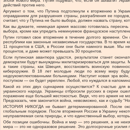
эпохи нового мира. Путин подумал, что, если он захватит Укра
действий против него.
Аргумент о том, что Путина подтолкнули к вторжению в Украи
оправданием для разрушения страны, разграбления ее городов,
считает, что у Путина не было выбора, должен назвать страну, ко
Как вы думаете, немецкая армия массово готовилась пересечь 
выбора, кроме как упредить неминуемое французское наступление
Путин готовил свое вторжение в течение долгого времени. Он 
республики как законные независимые государства. В то время 
11 процентов в США, в России они были намного выше. Мы не з
процентов, и даже может превышать 30 процентов.
Если путинская авантюра удастся, результатом станет оконча
демократии будут вынуждены милитаризироваться для защиты. Мы
а такие страны, как Швеция, восстановить воинскую повиннос
кибероружие. В 18 лет молодые люди по всему миру буду
недоукомплектованными больницами. Наступит новая эра войн, 
поступком — он будет укреплен. Любой, кто нуждался в напомина
Какой из этих двух сценариев осуществится? К счастью для 
украинского народа. Украинцы отбросили русских в серии оше
поражение еще большей жестокостью. Видя, что его армия не мо
Предсказать, чем закончится война, невозможно, как и судьбу “Но
ИСТОРИЯ НИКОГДА не бывает детерминированной. После окон
глобальным порядком. После вторжения России в Украину некот
неуправляемая сила природы, и что единственный выбор, которы
Обе позиции ошибочны. Война и мир — это решения, а не неизб
мира — это не одноразовое решение. Это долгосрочные усилия п