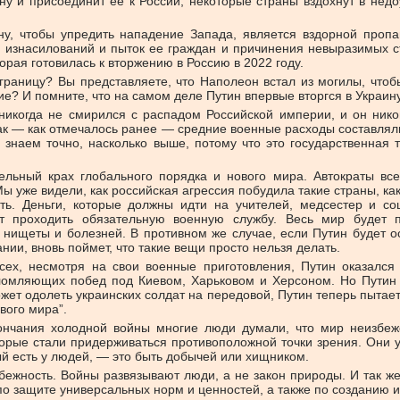
ину и присоединит ее к России, некоторые страны вздохнут в нед
ну, чтобы упредить нападение Запада, является вздорной пропа
 изнасилований и пыток ее граждан и причинения невыразимых с
торая готовилась к вторжению в Россию в 2022 году.
границу? Вы представляете, что Наполеон встал из могилы, что
? И помните, что на самом деле Путин впервые вторгся в Украину 
никогда не смирился с распадом Российской империи, и он нико
как — как отмечалось ранее — средние военные расходы составлял
наем точно, насколько выше, потому что это государственная т
тельный крах глобального порядка и нового мира. Автократы вс
 уже видели, как российская агрессия побудила такие страны, как
ть. Деньги, которые должны идти на учителей, медсестер и со
т проходить обязательную военную службу. Весь мир будет
нищеты и болезней. В противном же случае, если Путин будет о
нии, вновь поймет, что такие вещи просто нельзя делать.
всех, несмотря на свои военные приготовления, Путин оказался
ломляющих побед под Киевом, Харьковом и Херсоном. Но Путин 
жет одолеть украинских солдат на передовой, Путин теперь пытает
вого мира”.
чания холодной войны многие люди думали, что мир неизбеже
орые стали придерживаться противоположной точки зрения. Они у
й есть у людей, — это быть добычей или хищником.
ежность. Войны развязывают люди, а не закон природы. И так же,
о защите универсальных норм и ценностей, а также по созданию и