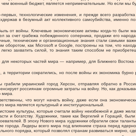
, чем военный бюджет, является непримечательным. Но если мы б
первых, технологические изменения, и прежде всего разработка
хдержав в безумный акт коллективного самоубийства, именно по
быль от войны. Ключевые экономические активы когда-то были м
ел за счет грабежа побежденного соперника, продажи его народ
учные, технические и организационные знания стали самыми важ
 оборотом, как Microsoft и Google, построены на том, что наход
 легко захватить силой, то знания таким способом не приобрете
 для некоторых частей мира — например, для Ближнего Востока 
 а территории сократились, но после войны их экономика бурно 
ы грабили украинский город Херсон, отправляя обратно в Росси
пенсирует россиянам огромные затраты на войну. Но, как доказыва
о мира.
етственны, что могут начать войну, даже если она экономическ
го мира является культурный и институциональный.
тские культуры, которые считали войну неизбежной и даже желате
сти и богатству. Художники, такие как Вергилий и Гораций, был
воевателей. В эпоху Нового мира художники обратили свои таланты
ие города. Лидеры всего мира под влиянием страха перед ядерно
ьного порядка, который позволял странам развиваться мирно, сд