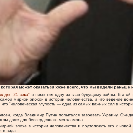
 которая может оказаться хуже всего, что мы видели раньше
ок для 21 века”
и посвятил одну из глав будущему войны. В этой 
и самой мирной эпохой в истории человечества, и что ведение вой
 что “человеческая глупость — одна из самых важных сил в истор
ясен, когда Владимир Путин попытался завоевать Украину. Ожид
агом даже для бессердечного мегаломана.
рной эпохе в истории человечества и подтолкнуть его к новой э
го вида.