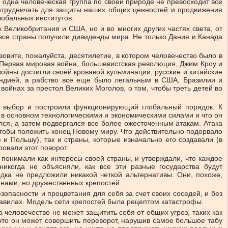
 одна человеческая группа по своей природе не превосходит все
сотрудничать для защиты наших общих ценностей и продвижения
обальных институтов.
 Великобритания и США, но и во многих других частях света, от
 все страны получили дивиденды мира. Не только Дания и Канада
зовите, пожалуйста, десятилетие, в котором человечество было в
 Первая мировая война, большевистская революция, Джим Кроу и
ойны достигли своей кровавой кульминации, русские и китайские
Индией, а рабство все еще было легальным в США, Бразилии и
 войнах за престол Великих Моголов, о том, чтобы треть детей во
й выбор и построили функционирующий глобальный порядок. К
 в основном технологическими и экономическими силами и что он
лся, а затем подвергался все более ожесточенным атакам. Атака
, чтобы положить конец Новому миру. Что действительно подорвало
 и Польшу), так и страны, которые изначально его создавали (в
ровали этот поворот.
 понимали как интересы своей страны, и утверждали, что каждое
икогда не объясняли, как все эти разные государства будут
ядка не предложили никакой четкой альтернативы. Они, похоже,
енами, но дружественных крепостей.
опасности и процветания для себя за счет своих соседей, и без
авилах. Модель сети крепостей была рецептом катастрофы.
 человечество не может защитить себя от общих угроз, таких как
что он может совершить переворот, нарушив самое большое табу