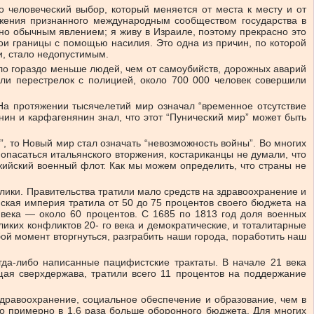
о человеческий выбор, который меняется от места к месту и от
ожения признанного международным сообществом государства в
но обычным явлением; я живу в Израиле, поэтому прекрасно это
ои границы с помощью насилия. Это одна из причин, по которой
и, стало недопустимым.
бло гораздо меньше людей, чем от самоубийств, дорожных аварий
или перестрелок с полицией, около 700 000 человек совершили
а протяжении тысячелетий мир означал “временное отсутствие
ин и карфагенянин знал, что этот “Пунический мир” может быть
”, то Новый мир стал означать “невозможность войны”. Во многих
и опасаться итальянского вторжения, костариканцы не думали, что
жийский военный флот. Как мы можем определить, что страны не
лики. Правительства тратили мало средств на здравоохранение и
мская империя тратила от 50 до 75 процентов своего бюджета на
 века — около 60 процентов. С 1685 по 1813 год доля военных
иких конфликтов 20- го века и демократические, и тоталитарные
ой момент вторгнуться, разграбить наши города, поработить наш
да-либо написанные пацифистские трактаты. В начале 21 века
ая сверхдержава, тратили всего 11 процентов на поддержание
здравоохранение, социальное обеспечение и образование, чем в
то примерно в 1,6 раза больше оборонного бюджета. Для многих