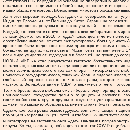
Этот глобальный порядок был основан на либеральных идеалах, 
остальные; все люди имеют общий опыт, ценности и интересы.
наших общих интересов. Либеральный мировой порядок связыва
Хотя этот мировой порядок был далек от совершенства, он улуч
Индии до Бразилии и от Польши до Китая. Страны на всех конти
смогли перенести ресурсы с танков на учителей — то же самое 
Каждый, кто разглагольствует о недостатках либерального миров
лучшей форме, чем в 2010- х годах? Какое десятилетие являет
европейские империи жестоко эксплуатировали большую часть Аф
крестьяне были подавлены своими аристократическими повели
большинстве других частей света? Может быть, вы мечтаете о 171
всем мире умирала от недоедания и болезней, не дожив до сов
НОВЫЙ МИР не стал результатом какого-то божественного чу
сожалению, слишком многие люди восприняли это достижение как
может выжить даже без его третьей опоры — либерального глоба
началась с государств-изгоев, таких как Иран, и лидеров-изгоев
глобальный порядок, так это то, что как страны, которые извл
частности, Великобритания и США), отвернулись от него. Голосов
Те, кто бросил вызов глобальному либеральному порядку, в осн
национальное государство должно защищать и развивать сво
взаимодействовать друг с другом в отсутствие универсальных 
думали, что каким-то образом различные страны будут прекрасно
Однако крепости редко бывают дружественными. Каждая национал
помощи универсальных ценностей и глобальных институтов сопе
И катастрофа не заставила себя ждать. Пандемия продемонстриро
вирусы. Затем, возможно, наблюдая за тем, как COVID еще бол