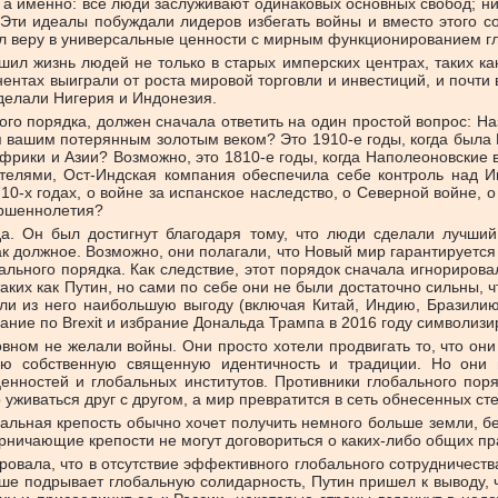
а именно: все люди заслуживают одинаковых основных свобод; ни
 Эти идеалы побуждали лидеров избегать войны и вместо этого 
л веру в универсальные ценности с мирным функционированием гл
шил жизнь людей не только в старых имперских центрах, таких как
нентах выиграли от роста мировой торговли и инвестиций, и почти
сделали Нигерия и Индонезия.
ого порядка, должен сначала ответить на один простой вопрос: На
ся вашим потерянным золотым веком? Это 1910-е годы, когда была
рики и Азии? Возможно, это 1810-е годы, когда Наполеоновские в
телями, Ост-Индская компания обеспечила себе контроль над 
0-х годах, о войне за испанское наследство, о Северной войне, о
ершеннолетия?
да. Он был достигнут благодаря тому, что люди сделали лучши
 должное. Возможно, они полагали, что Новый мир гарантируется
льного порядка. Как следствие, этот порядок сначала игнорирова
, таких как Путин, но сами по себе они не были достаточно сильны
екли из него наибольшую выгоду (включая Китай, Индию, Бразилию
ание по Brexit и избрание Дональда Трампа в 2016 году символизи
овном не желали войны. Они просто хотели продвигать то, что они
ю собственную священную идентичность и традиции. Но они н
ценностей и глобальных институтов. Противники глобального пор
 уживаться друг с другом, а мир превратится в сеть обнесенных ст
ьная крепость обычно хочет получить немного больше земли, без
рничающие крепости не могут договориться о каких-либо общих пр
вала, что в отсутствие эффективного глобального сотрудничества
ьше подрывает глобальную солидарность, Путин пришел к выводу, 