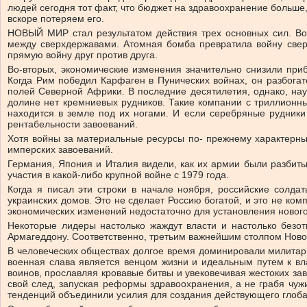
людей сегодня тот факт, что бюджет на здравоохранение больше
вскоре потеряем его.
НОВЫЙ МИР стал результатом действия трех основных сил. Во-
между сверхдержавами. Атомная бомба превратила войну свер
прямую войну друг против друга.
Во-вторых, экономические изменения значительно снизили при
Когда Рим победил Карфаген в Пунических войнах, он разбогат
полей Северной Африки. В последние десятилетия, однако, на
долине нет кремниевых рудников. Такие компании с триллионным
находится в земле под их ногами. И если серебряные рудники
рентабельности завоеваний.
Хотя войны за материальные ресурсы по- прежнему характерны
имперских завоеваний.
Германия, Япония и Италия видели, как их армии были разбиты,
участия в какой-либо крупной войне с 1979 года.
Когда я писал эти строки в начале ноября, российские солдат
украинских домов. Это не сделает Россию богатой, и это не ком
экономических изменений недостаточно для установления новог
Некоторые лидеры настолько жаждут власти и настолько безотв
Армагеддону. Соответственно, третьим важнейшим столпом Ново
В человеческих обществах долгое время доминировали милитарис
военная слава является венцом жизни и идеальным путем к вла
воинов, прославляя кровавые битвы и увековечивая жестоких за
свой след, запуская реформы здравоохранения, а не грабя чуж
тенденций объединили усилия для создания действующего глобал