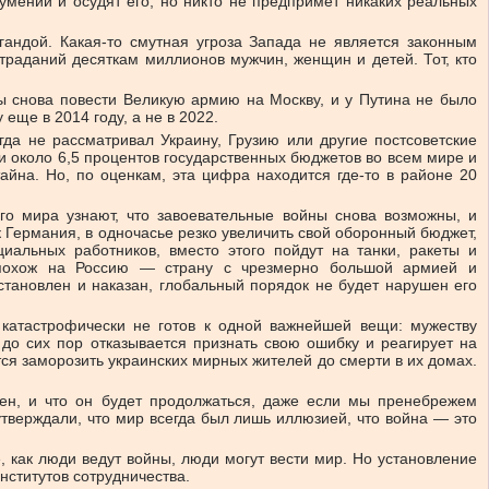
оумении и осудят его, но никто не предпримет никаких реальных
гандой. Какая-то смутная угроза Запада не является законным
траданий десяткам миллионов мужчин, женщин и детей. Тот, кто
бы снова повести Великую армию на Москву, и у Путина не было
еще в 2014 году, а не в 2022.
гда не рассматривал Украину, Грузию или другие постсоветские
и около 6,5 процентов государственных бюджетов во всем мире и
айна. Но, по оценкам, эта цифра находится где-то в районе 20
его мира узнают, что завоевательные войны снова возможны, и
 Германия, в одночасье резко увеличить свой оборонный бюджет,
циальных работников, вместо этого пойдут на танки, ракеты и
 похож на Россию — страну с чрезмерно большой армией и
становлен и наказан, глобальный порядок не будет нарушен его
 катастрофически не готов к одной важнейшей вещи: мужеству
до сих пор отказывается признать свою ошибку и реагирует на
ся заморозить украинских мирных жителей до смерти в их домах.
н, и что он будет продолжаться, даже если мы пренебрежем
тверждали, что мир всегда был лишь иллюзией, что война — это
 как люди ведут войны, люди могут вести мир. Но установление
нститутов сотрудничества.