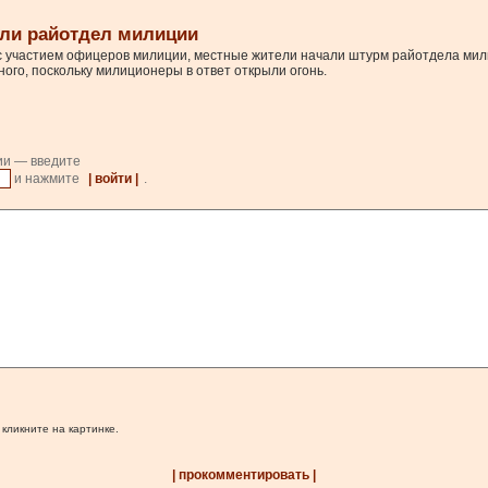
али райотдел милиции
 с участием офицеров милиции, местные жители начали штурм райотдела мили
ого, поскольку милиционеры в ответ открыли огонь.
ии — введите
и нажмите
| войти |
.
 кликните на картинке.
| прокомментировать |