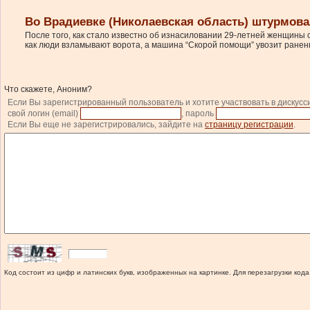
Во Врадиевке (Николаевская область) штурмов
После того, как стало известно об изнасиловании 29-летней женщины
как люди взламывают ворота, а машина “Скорой помощи” увозит раненн
Что скажете, Аноним?
Если Вы зарегистрированный пользователь и хотите участвовать в дискусс
свой логин (email)
, пароль
Если Вы еще не зарегистрировались, зайдите на
страницу регистрации
.
Код состоит из цифр и латинских букв, изображенных на картинке. Для перезагрузки кода