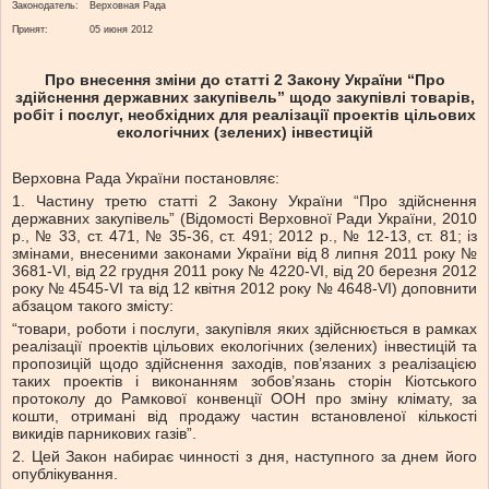
Законодатель:
Верховная Рада
Принят:
05 июня 2012
Про внесення зміни до статті 2 Закону України “Про
здійснення державних закупівель” щодо закупівлі товарів,
робіт і послуг, необхідних для реалізації проектів цільових
екологічних (зелених) інвестицій
Верховна Рада України постановляє:
1. Частину третю статті 2 Закону України “Про здійснення
державних закупівель” (Відомості Верховної Ради України, 2010
р., № 33, ст. 471, № 35-36, ст. 491; 2012 р., № 12-13, ст. 81; із
змінами, внесеними законами України від 8 липня 2011 року №
3681-VI, від 22 грудня 2011 року № 4220-VI, від 20 березня 2012
року № 4545-VI та від 12 квітня 2012 року № 4648-VI) доповнити
абзацом такого змісту:
“товари, роботи і послуги, закупівля яких здійснюється в рамках
реалізації проектів цільових екологічних (зелених) інвестицій та
пропозицій щодо здійснення заходів, пов’язаних з реалізацією
таких проектів і виконанням зобов’язань сторін Кіотського
протоколу до Рамкової конвенції ООН про зміну клімату, за
кошти, отримані від продажу частин встановленої кількості
викидів парникових газів”.
2. Цей Закон набирає чинності з дня, наступного за днем його
опублікування.