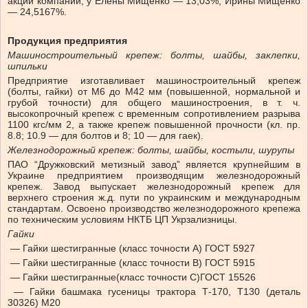
акций компании, у Елены Мищенко — 13,03%, Ирины Мищенко
— 24,5167%.
Продукция предприятия
Машиностроительный крепеж: болты, шайбы, заклепки,
шпильки
Предприятие изготавливает машиностроительный крепеж
(болты, гайки) от М6 до М42 мм (повышенной, нормальной и
грубой точности) для общего машиностроения, в т. ч.
высокопрочный крепеж с временным сопротивлением разрыва
1100 кгс/мм 2, а также крепеж повышенной прочности (кл. пр.
8.8; 10.9 — для болтов и 8; 10 — для гаек).
Железнодорожный крепеж: болты, шайбы, костыли, шурупы
ПАО “Дружковский метизный завод” является крупнейшим в
Украине предприятием производящим железнодорожный
крепеж. Завод выпускает железнодорожный крепеж для
верхнего строения ж.д. пути по украинским и международным
стандартам. Освоено производство железнодорожного крепежа
по техническим условиям НКТБ ЦП Укрзализницы.
Гайки
— Гайки шестигранные (класс точности А) ГОСТ 5927
— Гайки шестигранные (класс точности В) ГОСТ 5915
— Гайки шестигранные(класс точности С)ГОСТ 15526
— Гайки башмака гусеницы трактора Т-170, Т130 (деталь
30326) М20