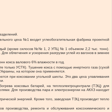
разделений.
тельного цеха №1 входит углеобогатительная фабрика проектной
ждый (кроме силосов №№ 1, 2 УПЦ № 1 объемом 2,2 тыс. тонн).
Для облегчения и ускорения разгрузки углей из вагонов в зимнее
нн кокса валового 6% влажности в год.
те только УСТК). Тушение кокса с помощью инертного газа (сухой
 Украины, на котором она применяется.
ются при коксовании угольной шихты. Это два цеха улавливания
хи.
богрева коксовых батарей, на теплоэлектроцентрали (ТЭЦ) для
елями. Для производства пара и электроэнергии на АКХЗ находит
рической энергией. Кроме того, заводская ТЭЦ производит тепло
ов производства, ремонта и обслуживания коксохимического и