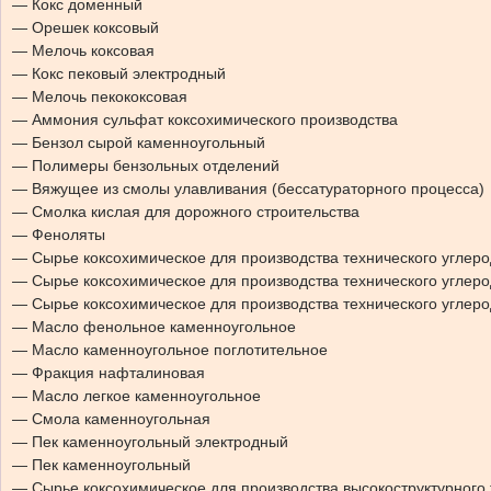
— Кокс доменный
— Орешек коксовый
— Мелочь коксовая
— Кокс пековый электродный
— Мелочь пекококсовая
— Аммония сульфат коксохимического производства
— Бензол сырой каменноугольный
— Полимеры бензольных отделений
— Вяжущее из смолы улавливания (бессатураторного процесса)
— Смолка кислая для дорожного строительства
— Феноляты
— Сырье коксохимическое для производства технического углер
— Сырье коксохимическое для производства технического углеро
— Сырье коксохимическое для производства технического углеро
— Масло фенольное каменноугольное
— Масло каменноугольное поглотительное
— Фракция нафталиновая
— Масло легкое каменноугольное
— Смола каменноугольная
— Пек каменноугольный электродный
— Пек каменноугольный
— Сырье коксохимическое для производства высокоструктурного 