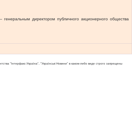
— генеральным директором публичного акционерного общества
тва "Iнтерфакс-Україна", "Українськi Новини" в каком-либо виде строго запрещены