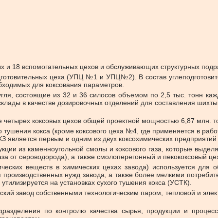
ных и 18 вспомогательных цехов и обслуживающих структурных под
дготовительных цеха (УПЦ №1 и УПЦ№2). В состав углеподготови
обходимых для коксования параметров.
гля, состоящие из 32 и 36 силосов объемом по 2,5 тыс. тонн ка
лады в качестве дозировочных отделений для составления шихты. 
е четырех коксовых цехов общей проектной мощностью 6,87 млн. то
 тушения кокса (кроме коксового цеха №4, где применяется в рабо
КХЗ является первым и одним из двух коксохимических предприятий
кции из каменноугольной смолы и коксового газа, которые выделя
газа от сероводорода), а также смолоперегонный и пекококсовый це
ческих веществ в химических цехах завода) используется для о
ля производственных нужд завода, а также более мелкими потребит
утилизируется на установках сухого тушения кокса (УСТК).
ий завод собственными технологическим паром, тепловой и элект
дразделения по контролю качества сырья, продукции и процесс