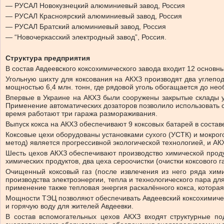
— РУСАЛ Новокузнецкий алюминиевый завод, Россия
— РУСАЛ Красноярский алюминиевый завод, Россия
— РУСАЛ Братский алюминиевый завод, Россия
— “Новочеркасский электродный завод”, Россия.
Структура предприятия
В состав Авдеевского коксохимического завода входит 12 основ
Угольную шихту для коксования на АКХЗ производят два углепо
мощностью 6,4 млн. тонн, где рядовой уголь обогащается до не
Впервые в Украине на АКХЗ были сооружены закрытые склады у
Применение автоматических дозаторов позволило использовать ск
время работают три гаража размораживания.
Выпуск кокса на АКХЗ обеспечивают 9 коксовых батарей в состав
Коксовые цехи оборудованы установками сухого (УСТК) и мокрого
метод) является прогрессивной экологической технологией, и А
Шесть цехов АКХЗ обеспечивают производство химической проду
химических продуктов, два цеха сероочистки (очистки коксового 
Очищенный коксовый газ (после извлечения из него ряда хими
производства электроэнергии, тепла и технологического пара д
применение также тепловая энергия раскалённого кокса, которая 
Мощности ТЭЦ позволяют обеспечивать Авдеевский коксохимическ
и горячую воду для жителей Авдеевки.
В состав вспомогательных цехов АКХЗ входят структурные по