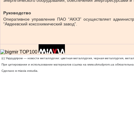
энергетического оборудования, обеспечения энергоресурсами и 
Руководство
Оперативное управление ПАО “АКХЗ” осуществляет администр
“Авдеевский коксохимический завод”.
(c) Укррудпром — новости металлургии: цветная металлургия, черная металлургия, мета
При цитировании и использовании материалов ссылка на
www.ukrrudprom.ua
обязательна.
Сделано в miavia estudia.