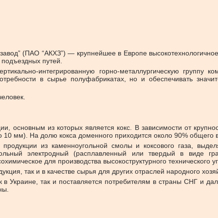
завод” (ПАО “АКХЗ”) — крупнейшее в Европе высокотехнологично
 подъездных путей.
ртикально-интегрированную горно-металлургическую группу ко
отребности в сырье полуфабрикатах, но и обеспечивать значит
человек.
ии, основным из которых является кокс. В зависимости от крупно
до 10 мм). На долю кокса доменного приходится около 90% общего 
 продукции из каменноугольной смолы и коксового газа, выдел
гольный электродный (расплавленный или твердый в виде гра
химическое для производства высокоструктурного технического уг
укция, так и в качестве сырья для других отраслей народного хозя
 в Украине, так и поставляется потребителям в страны СНГ и дал
ны.