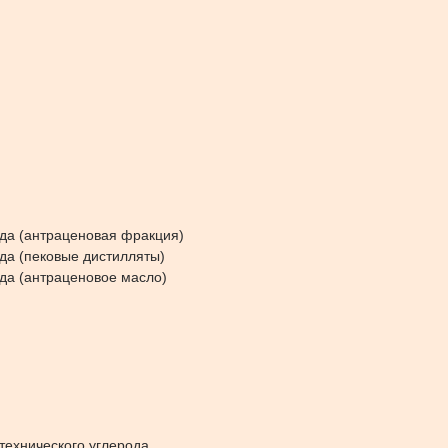
ода (антраценовая фракция)
да (пековые дистилляты)
да (антраценовое масло)
технического углерода