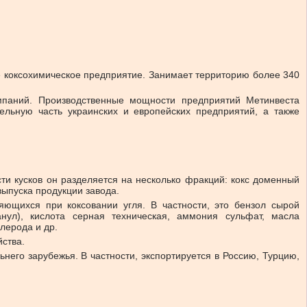
е коксохимическое предприятие. Занимает территорию более 340
мпаний. Производственные мощности предприятий Метинвеста
ельную часть украинских и европейских предприятий, а также
сти кусков он разделяется на несколько фракций: кокс доменный
выпуска продукции завода.
яющихся при коксовании угля. В частности, это бензол сырой
нул), кислота серная техническая, аммония сульфат, масла
лерода и др.
йства.
ьнего зарубежья. В частности, экспортируется в Россию, Турцию,