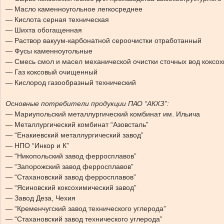
— Масло каменноугольное легкосреднее
— Кислота серная техническая
— Шихта обогащенная
— Раствор вакуум-карбонатной сероочистки отработанный
— Фусы каменноугольные
— Смесь смол и масел механической очистки сточных вод коксох
— Газ коксовый очищенный
— Кислород газообразный технический
Основные потребители продукции ПАО “АКХЗ”:
— Мариупольский металлургический комбинат им. Ильича
— Металлургический комбинат “Азовсталь”
— “Енакиевский металлургический завод”
— НПО “Инкор и К”
— “Никопольский завод ферросплавов”
— “Запорожский завод ферросплавов”
— “Стахановский завод ферросплавов”
— “Ясиновский коксохимический завод”
— Завод Деза, Чехия
— “Кременчугский завод технического углерода”
— “Стахановский завод технического углерода”