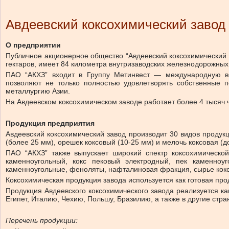
Авдеевский коксохимический завод
О предприятии
Публичное акционерное общество “Авдеевский коксохимический 
гектаров, имеет 84 километра внутризаводских железнодорожных
ПАО “АКХЗ” входит в Группу Метинвест — международную ве
позволяют не только полностью удовлетворять собственные п
металлургию Азии.
На Авдеевском коксохимическом заводе работает более 4 тысяч 
Продукция предприятия
Авдеевский коксохимический завод производит 30 видов продукц
(более 25 мм), орешек коксовый (10-25 мм) и мелочь коксовая (
ПАО “АКХЗ” также выпускает широкий спектр коксохимической
каменноугольный, кокс пековый электродный, пек каменноу
каменноугольные, феноляты, нафталиновая фракция, сырье коксо
Коксохимическая продукция завода используется как готовая прод
Продукция Авдеевского коксохимического завода реализуется как
Египет, Италию, Чехию, Польшу, Бразилию, а также в другие стра
Перечень продукции: