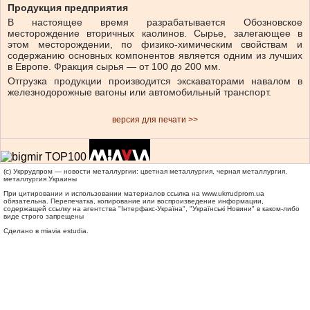
Продукция предприятия
В настоящее время разрабатывается Обозновское
месторождение вторичных каолинов. Сырье, залегающее в
этом месторождении, по физико-химическим свойствам и
содержанию основных компонентов является одним из лучших
в Европе. Фракция сырья — от 100 до 200 мм.
Отгрузка продукции производится экскаваторами навалом в
железнодорожные вагоны или автомобильный транспорт.
версия для печати >>
(c) Укррудпром — новости металлургии: цветная металлургия, черная металлургия,
металлургия Украины
При цитировании и использовании материалов ссылка на
www.ukrrudprom.ua
обязательна. Перепечатка, копирование или воспроизведение информации,
содержащей ссылку на агентства "Iнтерфакс-Україна", "Українськi Новини" в каком-либо
виде строго запрещены
Сделано в miavia estudia.