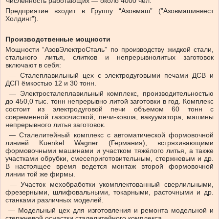
Численность работающих — около 4000 чел.
Предприятие входит в Группу “Азовмаш” (”Азовмашинвест
Холдинг”).
Производственные мощности
Мощности “АзовЭлектроСталь” по производству жидкой стали,
стального литья, слитков и непрерывнолитых заготовок
включают в себя:
— Сталеплавильный цех с электродуговыми печами ДСВ и
ДСП ёмкостью 12 и 30 тонн.
— Электросталеплавильный комплекс, производительностью
до 450,0 тыс. тонн непрерывно литой заготовки в год. Комплекс
состоит из электродуговой печи объемом 60 тонн с
современной газоочисткой, печи-ковша, вакууматора, машины
непрерывного литья заготовок.
— Сталелитейный комплекс с автоматической формовочной
линией Kuenkel Wagner (Германия), встряхивающими
формовочными машинами и участком тяжёлого литья, а также
участками обрубки, смесеприготовительным, стержневым и др.
В настоящее время ведется монтаж второй формовочной
линии той же фирмы.
— Участок мехобработки укомплектованный сверлильными,
фрезерными, шлифовальными, токарными, расточными и др.
станками различных моделей.
— Модельный цех для изготовления и ремонта модельной и
стержневой оснастки сталелитейного комплекса.