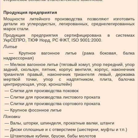
Продукция предприятия
Мощности литейного производства позволяют изготовить
детали из углеродистых, легированных, среднелегированных
марок стали.
Продукция предприятия сертифицирована в системах
УкрСЕПРО, ТЮФ Норд, РС ФЖТ, ISO 9001:2000.
Литье
— Крупное вагонное литье (рама боковая, балка
надрессорная)
— Мелкое вагонное литье (тяговый хомут, упор передний, упор
задний, скользун, пятник, корпус вентиля, корпус, наконечник
триангеля правый, наконечник триангеля левый, державка
мертвой точки, упор с надпятником, плита, балочка
центрирующая, упор, кронштейн)
— Слитки для производства поковок
— Слитки для производства листового проката
— Слитки для производства сортового проката
— Крупное фосонное литье
Поковки
— Валы, шторки, шпинделя, прокатные валки, штанги
— Диски сплошные и с отверстием (шестерни, муфты и т.п.)
— Штамповые кубики, бруски, бабы молотов