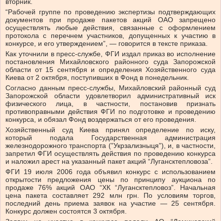
вторник.
“Рабочей группе по проведению экспертизы подтверждающих
документов при продаже пакетов акций ОАО запрещено
осуществлять любые действия, связанные с оформлением
протокола с перечнем участников, допущенных к участию в
конкурсе, и его утверждением”, — говорится в тексте приказа.
Как уточнили в пресс-службе, ФГИ издал приказ во исполнение
постановления Михайловского районного суда Запорожской
области от 15 сентября и определения Хозяйственного суда
Киева от 2 октября, поступивших в Фонд в понедельник.
Согласно данным пресс-службы, Михайловский районный суд
Запорожской области удовлетворил административный иск
физического лица, в частности, постановив признать
противоправными действия ФГИ по подготовке и проведению
конкурса, и обязал Фонд воздержаться от его проведения.
Хозяйственный суд Киева принял определение по иску,
который подала Государственная администрация
железнодорожного транспорта (”Укрзализныця”), и, в частности,
запретил ФГИ осуществлять действия по проведению конкурса
и наложил арест на указанный пакет акций “Лугансктепловоза”.
ФГИ 19 июля 2006 года объявил конкурс с использованием
открытости предложения цены по принципу аукциона по
продаже 76% акций ОАО “ХК “Лугансктепловоз”. Начальная
цена пакета составляет 292 млн грн. По условиям торгов,
последний день приема заявок на участие — 25 сентября.
Конкурс должен состоятся 3 октября.