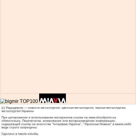
(c) Укррудпром — новости металлургии: цветная металлургия, черная металлургия,
металлургия Украины
При цитировании и использовании материалов ссылка на
www.ukrrudprom.ua
обязательна. Перепечатка, копирование или воспроизведение информации,
содержащей ссылку на агентства "Iнтерфакс-Україна", "Українськi Новини" в каком-либо
виде строго запрещены
Сделано в miavia estudia.