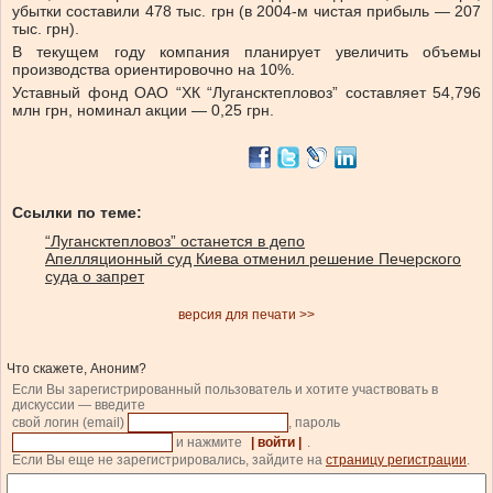
убытки составили 478 тыс. грн (в 2004-м чистая прибыль — 207
тыс. грн).
В текущем году компания планирует увеличить объемы
производства ориентировочно на 10%.
Уставный фонд ОАО “ХК “Лугансктепловоз” составляет 54,796
млн грн, номинал акции — 0,25 грн.
Ссылки по теме:
“Лугансктепловоз” останется в депо
Апелляционный суд Киева отменил решение Печерского
суда о запрет
версия для печати >>
Что скажете, Аноним?
Если Вы зарегистрированный пользователь и хотите участвовать в
дискуссии — введите
свой логин (email)
, пароль
и нажмите
| войти |
.
Если Вы еще не зарегистрировались, зайдите на
страницу регистрации
.