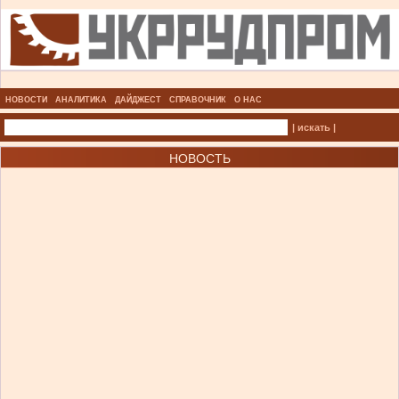
НОВОСТИ
АНАЛИТИКА
ДАЙДЖЕСТ
СПРАВОЧНИК
О НАС
| искать |
НОВОСТЬ