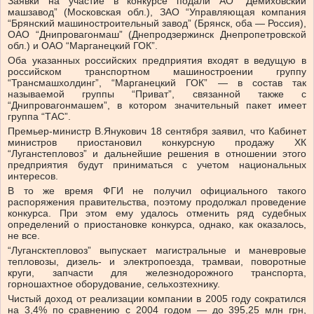
Заявки на участие в конкурсе подали АО “Демиховский
машзавод” (Московская обл.), ЗАО “Управляющая компания
“Брянский машиностроительный завод” (Брянск, оба — Россия),
ОАО “Днипровагонмаш” (Днепродзержинск Днепропетровской
обл.) и ОАО “Марганецкий ГОК”.
Оба указанных российских предприятия входят в ведущую в
российском транспортном машиностроении группу
“Трансмашхолдинг”, “Марганецкий ГОК” — в состав так
называемой группы “Приват”, связанной также с
“Днипровагонмашем”, в котором значительный пакет имеет
группа “ТАС”.
Премьер-министр В.Янукович 18 сентября заявил, что Кабинет
министров приостановил конкурсную продажу ХК
“Луганстепловоз” и дальнейшие решения в отношении этого
предприятия будут приниматься с учетом национальных
интересов.
В то же время ФГИ не получил официального такого
распоряжения правительства, поэтому продолжал проведение
конкурса. При этом ему удалось отменить ряд судебных
определений о приостановке конкурса, однако, как оказалось,
не все.
“Лугансктепловоз” выпускает магистральные и маневровые
тепловозы, дизель- и электропоезда, трамваи, поворотные
круги, запчасти для железнодорожного транспорта,
горношахтное оборудование, сельхозтехнику.
Чистый доход от реализации компании в 2005 году сократился
на 3,4% по сравнению с 2004 годом — до 395,25 млн грн,