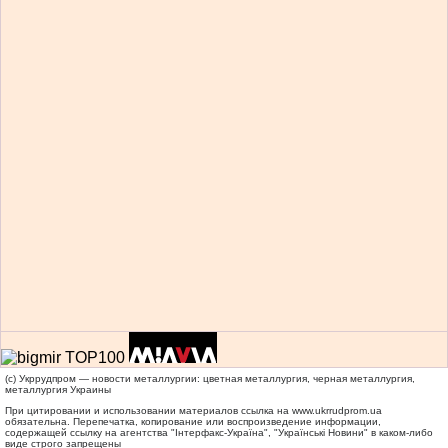
(c) Укррудпром — новости металлургии: цветная металлургия, черная металлургия,
металлургия Украины
При цитировании и использовании материалов ссылка на
www.ukrrudprom.ua
обязательна. Перепечатка, копирование или воспроизведение информации,
содержащей ссылку на агентства "Iнтерфакс-Україна", "Українськi Новини" в каком-либо
виде строго запрещены