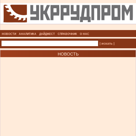
НОВОСТИ
АНАЛИТИКА
ДАЙДЖЕСТ
СПРАВОЧНИК
О НАС
| искать |
НОВОСТЬ