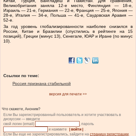
Китай, Турция, Бангладеш и Пакистан. Для сравнения,
Великобритания заняла 12-е место, Финляндия — 18-е,
Израиль — 21-е, Германия — 22-е, Франция — 25-е, Япония —
28-е, Италия — 34-е, Польша — 41-е, Саудовская Аравия —
52-е.
За год уровень глобализированности наиболее снизился в
России, Китае и Бразилии (спустились в рейтинге на 15
позиций), Греции (минус 13), Сенегале, ЮАР и Иране (по минус
10).
Ссылки по теме:
Россия признана стабильной
версия для печати >>
Что скажете, Аноним?
Если Вы зарегистрированный пользователь и хотите участвовать в
дискуссии — введите
свой логин (email)
, пароль
и нажмите
| войти |
.
Если Вы еще не зарегистрировались, зайдите на
страницу регистрации
.