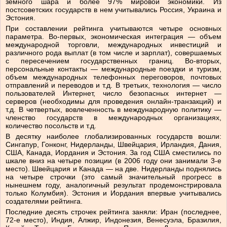
земного шара и более 97% мировой экономики. Из
постсоветских государств в нем учитывались Россия, Украина и
Эстония.
При составлении рейтинга учитываются четыре основных
параметра. Во-первых, экономическая интеграция — объем
международной торговли, международных инвестиций и
различного рода выплат (в том числе и зарплат), совершаемых
с пересечением государственных границ. Во-вторых,
персональные контакты — международные поездки и туризм,
объем международных телефонных переговоров, почтовых
отправлений и переводов и т.д. В третьих, технология — число
пользователей Интернет, число безопасных интернет —
серверов (необходимы для проведения онлайн-транзакций) и
т.д. В четвертых, вовлеченность в международную политику —
членство государств в международных организациях,
количество посольств и т.д.
В десятку наиболее глобализированных государств вошли:
Сингапур, Гонконг, Нидерланды, Швейцария, Ирландия, Дания,
США, Канада, Иордания и Эстония. За год США сместились по
шкале вниз на четыре позиции (в 2006 году они занимали 3-е
место). Швейцария и Канада — на две. Нидерланды поднялись
на четыре строчки (это самый значительный прогресс в
нынешнем году, аналогичный результат продемонстрировала
только Колумбия). Эстония и Иордания впервые учитывались
создателями рейтинга.
Последние десять строчек рейтинга заняли: Иран (последнее,
72-е место), Индия, Алжир, Индонезия, Венесуэла, Бразилия,