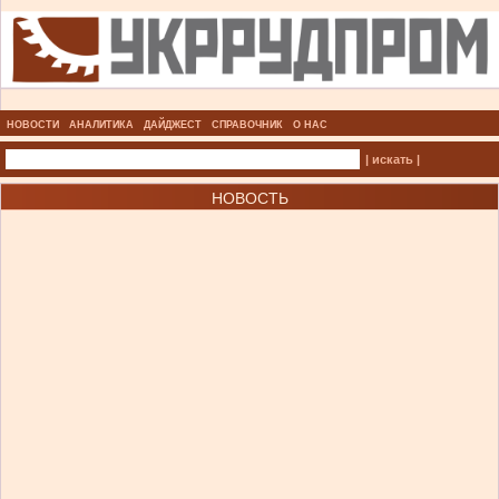
НОВОСТИ
АНАЛИТИКА
ДАЙДЖЕСТ
СПРАВОЧНИК
О НАС
| искать |
НОВОСТЬ