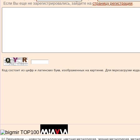
Если Вы еще не зарегистрировались, зайдите на
страницу регистрации
.
Код состоит из цифр и латинских букв, изображенных на картинке. Для перезагрузки кода
(c) Укррудпром — новости металлургии: цветная металлургия, черная металлургия, мета