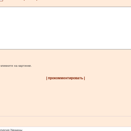
 кликните на картинке.
| прокомментировать |
ллургия Украины