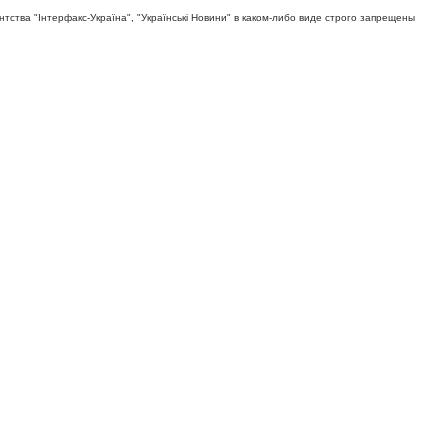
тва "Iнтерфакс-Україна", "Українськi Новини" в каком-либо виде строго запрещены