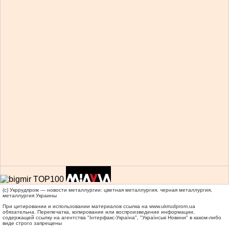
(c) Укррудпром — новости металлургии: цветная металлургия, черная металлургия,
металлургия Украины
При цитировании и использовании материалов ссылка на
www.ukrrudprom.ua
обязательна. Перепечатка, копирование или воспроизведение информации,
содержащей ссылку на агентства "Iнтерфакс-Україна", "Українськi Новини" в каком-либо
виде строго запрещены