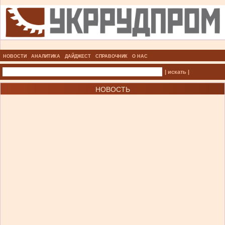
НОВОСТИ
АНАЛИТИКА
ДАЙДЖЕСТ
СПРАВОЧНИК
О НАС
| искать |
НОВОСТЬ