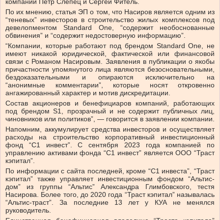
компании Петр Слепец и Сергей Фитель.
По их мнению,
статья ЭП
о том, что Насиров является одним из
“теневых” инвесторов в строительство жилых комплексов под
девелопментом Standard One, “содержит необоснованные
обвинения” и “содержит недостоверную информацию”.
“Компании, которые работают под брендом Standard One, не
имеют никакой юридической, фактической или финансовой
связи с Романом Насировым. Заявления в публикации о якобы
причастности упомянутого лица являются безосновательными,
бездоказательными и опираются исключительно на
“анонимные комментарии”, которые носят откровенно
ангажированный характер и мотив дискредитации.
Состав акционеров и бенефициаров компаний, работающих
под брендом S1, прозрачный и не содержит публичных лиц,
чиновников или политиков”, — говорится в заявлении компании.
Напомним, аккумулирует средства инвесторов и осуществляет
расходы на строительство корпоративный инвестиционный
фонд “С1 инвест”. С сентября 2023 года компанией по
управлению активами фонда “С1 инвест” является ООО “Траст
кэпитал”.
По информации с
сайта последней
, кроме “С1 инвеста”, “Траст
кэпитал” также управляет инвестиционным фондом “Альтис-
дом” из группы “Альтис” Александра Глимбовского, тестя
Насирова. Более того, до 2020 года “Траст кэпитал” называлась
“Альтис-траст”. За последние 13 лет у КУА не менялся
руководитель.