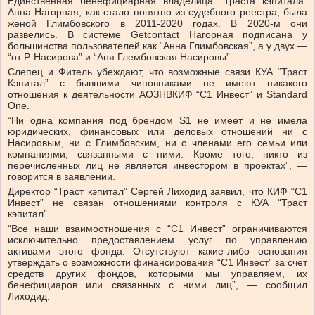
Единственная бенефициарная владелица “Траста кэпитала”
Анна Нагорная, как стало понятно из судебного реестра, была
женой Глимбовского в 2011-2020 годах. В 2020-м они
развелись. В системе Getcontact Нагорная подписана у
большинства пользователей как “Анна Глимбовская”, а у двух —
“от Р. Насирова” и “Аня Глембовская Насировы”.
Слепец и Фитель убеждают, что возможные связи КУА “Траст
Кэпитал” с бывшими чиновниками не имеют никакого
отношения к деятельности АОЗНВКИФ “С1 Инвест” и Standard
One.
“Ни одна компания под брендом S1 не имеет и не имела
юридических, финансовых или деловых отношений ни с
Насировым, ни с Глимбовским, ни с членами его семьи или
компаниями, связанными с ними. Кроме того, никто из
перечисленных лиц не является инвестором в проектах”, —
говорится в заявлении.
Директор “Траст кэпитал” Сергей Лиходид заявил, что КИФ “С1
Инвест” не связан отношениями контроля с КУА “Траст
кэпитал”.
“Все наши взаимоотношения с “С1 Инвест” ограничиваются
исключительно предоставлением услуг по управлению
активами этого фонда. Отсутствуют какие-либо основания
утверждать о возможности финансирования “С1 Инвест” за счет
средств других фондов, которыми мы управляем, их
бенефициаров или связанных с ними лиц”, — сообщил
Лиходид.