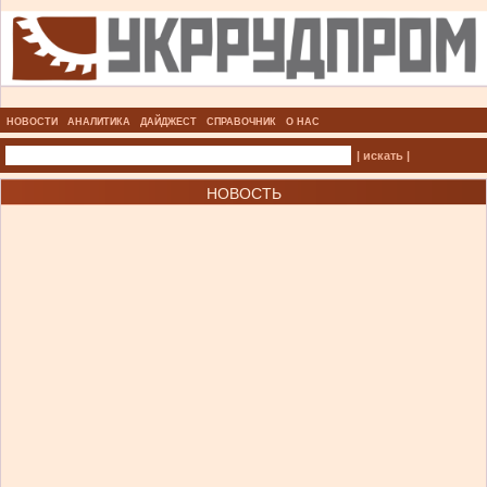
НОВОСТИ
АНАЛИТИКА
ДАЙДЖЕСТ
СПРАВОЧНИК
О НАС
| искать |
НОВОСТЬ