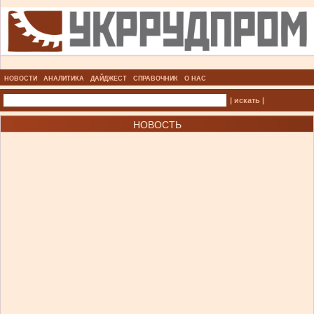
НОВОСТИ
АНАЛИТИКА
ДАЙДЖЕСТ
СПРАВОЧНИК
О НАС
| искать |
НОВОСТЬ