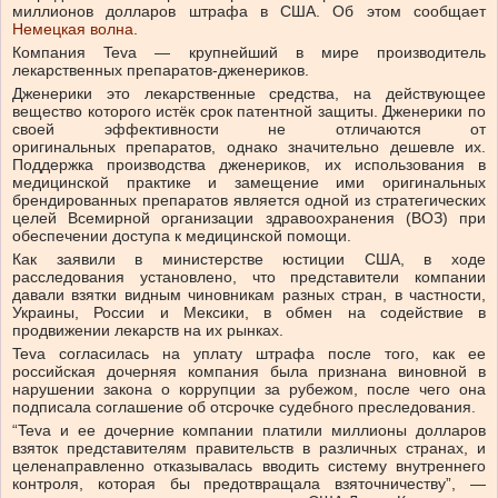
миллионов долларов штрафа в США. Об этом сообщает
Немецкая волна
.
Компания Teva — крупнейший в мире производитель
лекарственных препаратов-дженериков.
Дженерики это лекарственные средства, на действующее
вещество которого истёк срок патентной защиты. Дженерики по
своей эффективности не отличаются от
оригинальных препаратов, однако значительно дешевле их.
Поддержка производства дженериков, их использования в
медицинской практике и замещение ими оригинальных
брендированных препаратов является одной из стратегических
целей Всемирной организации здравоохранения (ВОЗ) при
обеспечении доступа к медицинской помощи.
Как заявили в министерстве юстиции США, в ходе
расследования установлено, что представители компании
давали взятки видным чиновникам разных стран, в частности,
Украины, России и Мексики, в обмен на содействие в
продвижении лекарств на их рынках.
Teva согласилась на уплату штрафа после того, как ее
российская дочерняя компания была признана виновной в
нарушении закона о коррупции за рубежом, после чего она
подписала соглашение об отсрочке судебного преследования.
“Teva и ее дочерние компании платили миллионы долларов
взяток представителям правительств в различных странах, и
целенаправленно отказывалась вводить систему внутреннего
контроля, которая бы предотвращала взяточничеству”, —