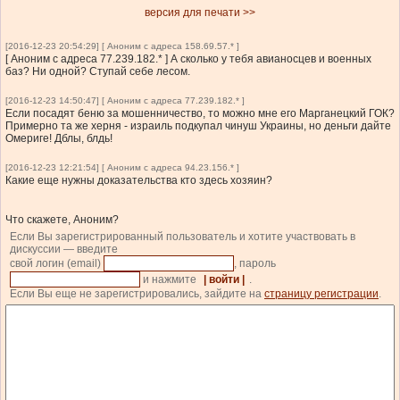
версия для печати >>
[2016-12-23 20:54:29] [ Аноним с адреса 158.69.57.* ]
[ Аноним с адреса 77.239.182.* ] А сколько у тебя авианосцев и военных
баз? Ни одной? Ступай себе лесом.
[2016-12-23 14:50:47] [ Аноним с адреса 77.239.182.* ]
Если посадят беню за мошенничество, то можно мне его Марганецкий ГОК?
Примерно та же херня - израиль подкупал чинуш Украины, но деньги дайте
Омериге! Дблы, блдь!
[2016-12-23 12:21:54] [ Аноним с адреса 94.23.156.* ]
Какие еще нужны доказательства кто здесь хозяин?
Что скажете, Аноним?
Если Вы зарегистрированный пользователь и хотите участвовать в
дискуссии — введите
свой логин (email)
, пароль
и нажмите
| войти |
.
Если Вы еще не зарегистрировались, зайдите на
страницу регистрации
.