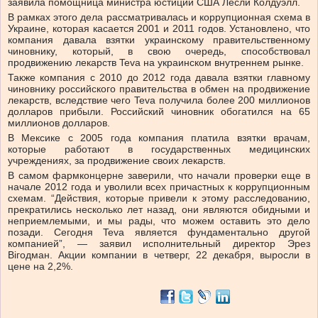
заявила помощница министра юстиции США Лесли Колдуэлл.
В рамках этого дела рассматривалась и коррупционная схема в
Украине, которая касается 2001 и 2011 годов. Установлено, что
компания давала взятки украинскому правительственному
чиновнику, который, в свою очередь, способствовал
продвижению лекарств Teva на украинском внутреннем рынке.
Также компания с 2010 до 2012 года давала взятки главному
чиновнику российского правительства в обмен на продвижение
лекарств, вследствие чего Teva получила более 200 миллионов
долларов прибыли. Российский чиновник обогатился на 65
миллионов долларов.
В Мексике с 2005 года компания платила взятки врачам,
которые работают в государственных медицинских
учреждениях, за продвижение своих лекарств.
В самом фармконцерне заверили, что начали проверки еще в
начале 2012 года и уволили всех причастных к коррупционным
схемам. “Действия, которые привели к этому расследованию,
прекратились несколько лет назад, они являются обидными и
неприемлемыми, и мы рады, что можем оставить это дело
позади. Сегодня Teva является фундаментально другой
компанией”, — заявил исполнительный директор Эрез
Вігодман. Акции компании в четверг, 22 декабря, выросли в
цене на 2,2%.