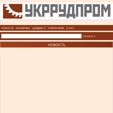
НОВОСТИ
АНАЛИТИКА
ДАЙДЖЕСТ
СПРАВОЧНИК
О НАС
| искать |
НОВОСТЬ