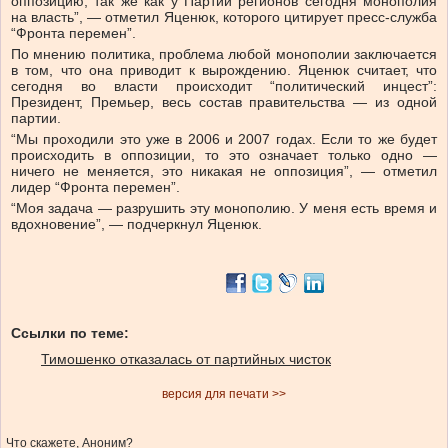
оппозицию, так же как у Партии регионов сегодня монополия
на власть”, — отметил Яценюк, которого цитирует пресс-служба
“Фронта перемен”.
По мнению политика, проблема любой монополии заключается
в том, что она приводит к вырождению. Яценюк считает, что
сегодня во власти происходит “политический инцест”:
Президент, Премьер, весь состав правительства — из одной
партии.
“Мы проходили это уже в 2006 и 2007 годах. Если то же будет
происходить в оппозиции, то это означает только одно —
ничего не меняется, это никакая не оппозиция”, — отметил
лидер “Фронта перемен”.
“Моя задача — разрушить эту монополию. У меня есть время и
вдохновение”, — подчеркнул Яценюк.
Ссылки по теме:
Тимошенко отказалась от партийных чисток
версия для печати >>
Что скажете, Аноним?