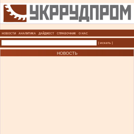
НОВОСТИ
АНАЛИТИКА
ДАЙДЖЕСТ
СПРАВОЧНИК
О НАС
| искать |
НОВОСТЬ