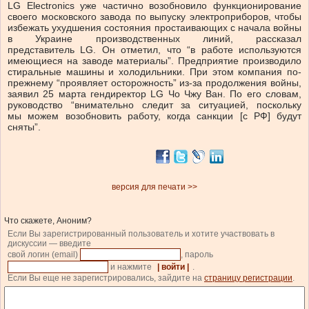
LG Electronics уже частично возобновило функционирование
своего московского завода по выпуску электроприборов, чтобы
избежать ухудшения состояния простаивающих с начала войны
в Украине производственных линий, рассказал
представитель LG. Он отметил, что “в работе используются
имеющиеся на заводе материалы”. Предприятие производило
стиральные машины и холодильники. При этом компания по-
прежнему “проявляет осторожность” из-за продолжения войны,
заявил 25 марта гендиректор LG Чо Чжу Ван. По его словам,
руководство “внимательно следит за ситуацией, поскольку
мы можем возобновить работу, когда санкции [с РФ] будут
сняты”.
версия для печати >>
Что скажете, Аноним?
Если Вы зарегистрированный пользователь и хотите участвовать в
дискуссии — введите
свой логин (email)
, пароль
и нажмите
| войти |
.
Если Вы еще не зарегистрировались, зайдите на
страницу регистрации
.