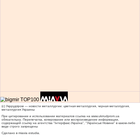
(c) Укррудпром — новости металлургии: цветная металлургия, черная металлургия,
металлургия Украины
При цитировании и использовании материалов ссылка на
www.ukrrudprom.ua
обязательна. Перепечатка, копирование или воспроизведение информации,
содержащей ссылку на агентства "Iнтерфакс-Україна", "Українськi Новини" в каком-либо
виде строго запрещены
Сделано в miavia estudia.