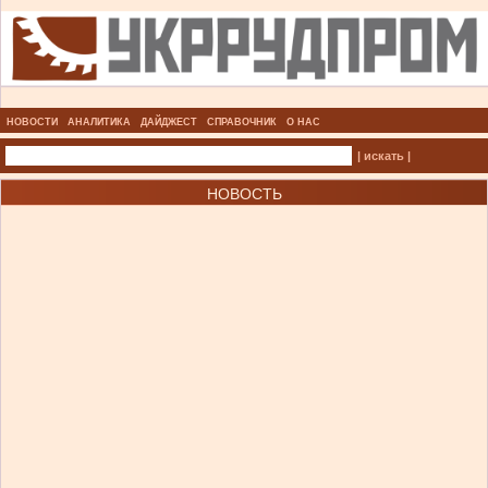
НОВОСТИ
АНАЛИТИКА
ДАЙДЖЕСТ
СПРАВОЧНИК
О НАС
| искать |
НОВОСТЬ