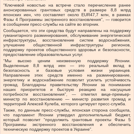
“Ключевой новостью на встрече стало перечисление ранее
анонсированных грантовых средств в размере 8,8 млрд
японских иен, что составляет около EUR47,7 млн, в рамках
Фазы 4 Программы экстренного восстановления”, — говорится
в сообщении пресс-службы на сайте во вторник.
Сообщается, что эти средства будут направлены на поддержку
гуманитарного разминирования, обслуживание энергетической
инфраструктуры, восстановление систем водоснабжения,
улучшение общественной инфраструктуры регионов,
поддержку проектов общественного здоровья и безопасности,
предоставление образовательных услуг.
“Мы высоко ценим неизменную поддержку Японии.
Выделенные 8,8 млрд иен — это реальный вклад в
безопасность и базовые условия жизни украинцев.
Направление этих средств именно на разминирование,
энергетику и водоснабжение позволит усилить устойчивость
громад. Благодарны правительству Японии за понимание
наших приоритетов и быструю реакцию на насущные
потребности восстановления”, — отметил вице-премьер-
министр по восстановлению — министр развития громад и
территорий Алексей Кулеба, которого цитирует пресс-служба.
Также, по данным пресс-службы, японская сторона сообщила,
что парламент Японии утвердил дополнительный бюджет,
который позволит “продолжить грантовые проекты Фазы 5
Программы экстренного восстановления и обеспечить
техническую поддержку проектов в Украине”.