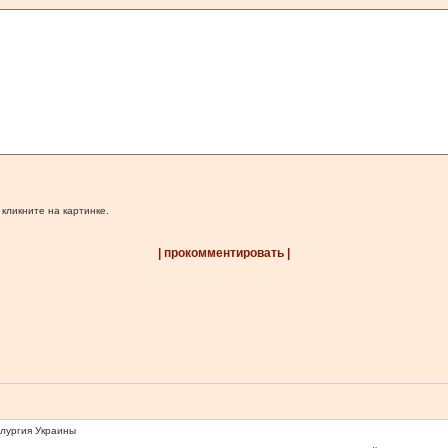
 кликните на картинке.
| прокомментировать |
ллургия Украины