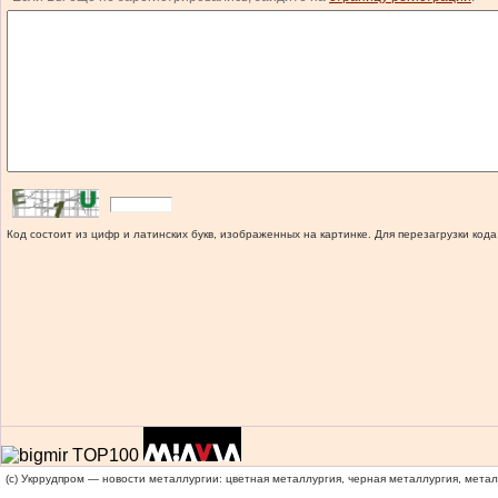
Код состоит из цифр и латинских букв, изображенных на картинке. Для перезагрузки кода
(c) Укррудпром — новости металлургии: цветная металлургия, черная металлургия, мета