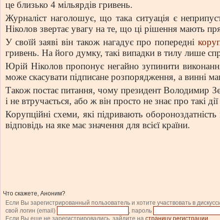
це близько 4 мільярдів гривень.
Журналіст наголошує, що така ситуація є неприпу
Ніколов звертає увагу на те, що ці рішення мають пря
У своїй заяві він також нагадує про попередні
коруп
гривень. На його думку, такі випадки в тилу лише с
Юрій Ніколов пропонує негайно зупинити виконання
може скасувати підписане розпорядження, а винні ма
Також постає питання, чому президент Володимир Зеле
і не втручається, або ж він просто не знає про такі дії
Корупційні схеми, які підривають обороноздатність
відповідь на яке має значення для всієї країни.
Что скажете, Аноним?
Если Вы зарегистрированный пользователь и хотите участвовать в дискусс
свой логин (email)
, пароль
Если Вы еще не зарегистрировались, зайдите на
страницу регистрации
.