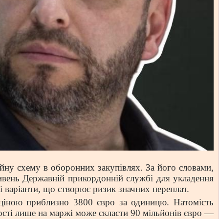
ну схему в оборонних закупівлях. За його словами,
ивень Державній прикордонній службі для укладення
 варіанти, що створює ризик значних переплат.
 ціною приблизно 3800 євро за одиницю. Натомість
ості лише на маржі може скласти 90 мільйонів євро —