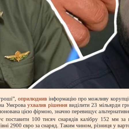
гроші”,
оприлюднив
інформацію про можливу корупцій
ема Умєрова
ухвалив рішення
виділити 23 мільярди гр
понована цією фірмою, значно перевищує альтернативні
ує поставити 100 тисяч снарядів калібру 152 мм за
івні 2900 євро за снаряд. Таким чином, різниця у варт