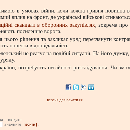
стимою в умовах війни, коли кожна гривня повинна в
мий вплив на фронт, де українські військові стикаютьс
ційні скандали в оборонних закупівлях
, зокрема про
прияють посиленню ворога.
 цього рішення та закликає уряд переглянути контрак
ють понести відповідальність.
нський не реагує на подібні ситуації. На його думку,
 уряду.
 країни, потребують негайного розслідування. Чи змож
версия для печати >>
ии — введите
и нажмите
| войти |
.