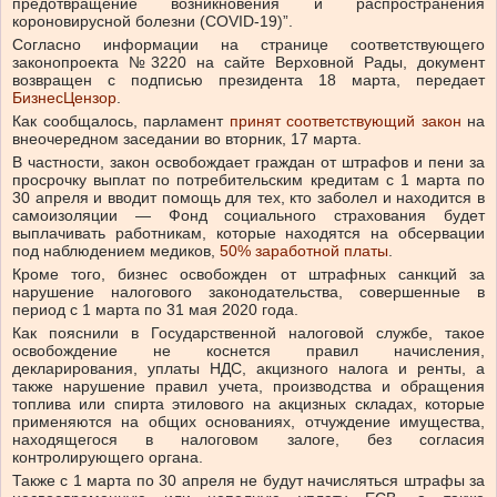
предотвращение возникновения и распространения
короновирусной болезни (COVID-19)”.
Согласно информации на странице соответствующего
законопроекта №3220 на сайте Верховной Рады, документ
возвращен с подписью президента 18 марта, передает
БизнесЦензор
.
Как сообщалось, парламент
принят соответствующий закон
на
внеочередном заседании во вторник, 17 марта.
В частности, закон освобождает граждан от штрафов и пени за
просрочку выплат по потребительским кредитам с 1 марта по
30 апреля и вводит помощь для тех, кто заболел и находится в
самоизоляции — Фонд социального страхования будет
выплачивать работникам, которые находятся на обсервации
под наблюдением медиков,
50% заработной платы
.
Кроме того, бизнес освобожден от штрафных санкций за
нарушение налогового законодательства, совершенные в
период с 1 марта по 31 мая 2020 года.
Как пояснили в Государственной налоговой службе, такое
освобождение не коснется правил начисления,
декларирования, уплаты НДС, акцизного налога и ренты, а
также нарушение правил учета, производства и обращения
топлива или спирта этилового на акцизных складах, которые
применяются на общих основаниях, отчуждение имущества,
находящегося в налоговом залоге, без согласия
контролирующего органа.
Также с 1 марта по 30 апреля не будут начисляться штрафы за