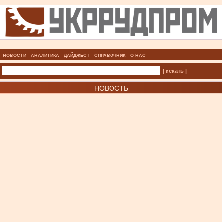
НОВОСТИ
АНАЛИТИКА
ДАЙДЖЕСТ
СПРАВОЧНИК
О НАС
| искать |
НОВОСТЬ