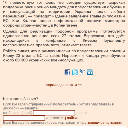
“Я приветствую тот факт, что сегодня существует широкая
поддержка расширению мандата для предоставления обучения
и консультаций на территории Украины после любого
перемирия”, — приводит издание заявление главы дипломатии
ЕС Каи Каллас после неформальной встречи министров
обороны стран-участниц в Копенгагене.
Однако для реализации подобной программы потребуется
единогласное решение всех 27 столиц Евросоюза, что даёт
находящейся в конфликте с Киевом Будапешту
воспользоваться правом вето, отмечает газета.
Politico пишет, что в рамках миссии по предоставлении помощи
Киеву 23 страны ЕС, а также Норвегия и Канада уже обучили
около 80 000 украинских военнослужащих.
версия для печати >>
Что скажете, Аноним?
Если Вы зарегистрированный пользователь и хотите участвовать в
дискуссии — введите
свой логин (email)
, пароль
и нажмите
| войти |
.
Если Вы еще не зарегистрировались, зайдите на
страницу регистрации
.