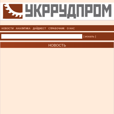
НОВОСТИ
АНАЛИТИКА
ДАЙДЖЕСТ
СПРАВОЧНИК
О НАС
| искать |
НОВОСТЬ