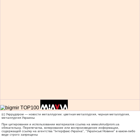
(c) Укррудпром — новости металлургии: цветная металлургия, черная металлургия,
металлургия Украины
При цитировании и использовании материалов ссылка на
www.ukrrudprom.ua
обязательна. Перепечатка, копирование или воспроизведение информации,
содержащей ссылку на агентства "Iнтерфакс-Україна", "Українськi Новини" в каком-либо
виде строго запрещены