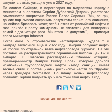
запустить в эксплуатацию уже в 2027 году.
По словам Сийярто, в переговорах по видеосвязи наряду с
министром энергетики Сербии Дубравкой Дедович участвовал
замминистра энергетики России Павел Сорокин. “Мы, венгры,
до сих пор смогли сохранить результаты тарифного снижения,
но сейчас Брюссель хочет, чтобы отказ от российской нефти и
газа привёл к росту коммунальных платежей для венгерских
семей в два-четыре раза. Мы этого не допустим”, — приводит
слова министра Infostart.
Соглашение о строительстве нефтепровода Будапешт и
Белград заключили еще в 2022 году. Венгрия получает нефть
из России по отдельной ветке нефтепровода “Дружба”. На эти
поставки не распространяются ограничения потолка цен G7 и
эмбарго ЕС. Согласно расследованию “Важных историй”,
премьер-министр Венгрии Виктор Орбан, который добился
исключения трубопроводной нефти из-под санкций, имеет
тесные связи с поставщиками российской нефти по “Дружбе”
через трейдера Normeston. По плану, новый нефтепровод
позволит Сербии получать до 5 млн тонн этой нефти в год.
версия для печати >>
Что скажете, Аноним?