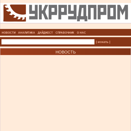
НОВОСТИ
АНАЛИТИКА
ДАЙДЖЕСТ
СПРАВОЧНИК
О НАС
| искать |
НОВОСТЬ