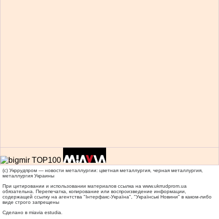
(c) Укррудпром — новости металлургии: цветная металлургия, черная металлургия,
металлургия Украины
При цитировании и использовании материалов ссылка на
www.ukrrudprom.ua
обязательна. Перепечатка, копирование или воспроизведение информации,
содержащей ссылку на агентства "Iнтерфакс-Україна", "Українськi Новини" в каком-либо
виде строго запрещены
Сделано в miavia estudia.