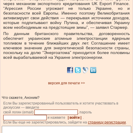
через механизм экспортного кредитования UK Export Finance.
“Агрессия России угрожает не только Украине, но и
безопасности всей Европы. Именно поэтому Великобритания
активизирует свои действия — перекрывая источники доходов,
которые подпитывают войну Путина, и обеспечивая Украину
всем необходимым на предстоящие зимы”, — заявил Стармер.
По данным британского правительства, договоренность
обеспечит украинские атомные электростанции ядерным
топливом в течение ближайших двух лет. Cоглашение имеет
ключевое значение для энергетической безопасности страны,
поскольку на долю “Энергоатома” приходится более половины
всей вырабатываемой на Украине электроэнергии.
версия для печати >>
Что скажете, Аноним?
Если Вы зарегистрированный пользователь и хотите участвовать в
дискуссии — введите
свой логин (email)
, пароль
и нажмите
| войти |
.
Если Вы еще не зарегистрировались, зайдите на
страницу регистрации
.