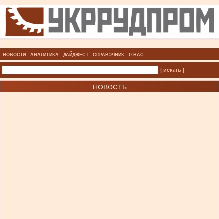
НОВОСТИ
АНАЛИТИКА
ДАЙДЖЕСТ
СПРАВОЧНИК
О НАС
| искать |
НОВОСТЬ